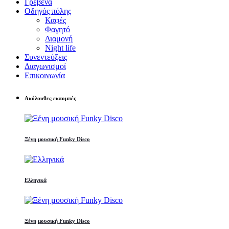
Γρεβενά
Οδηγός πόλης
Καφές
Φαγητό
Διαμονή
Night life
Συνεντεύξεις
Διαγωνισμοί
Επικοινωνία
Ακόλουθες εκπομπές
Ξένη μουσική Funky Disco
Ελληνικά
Ξένη μουσική Funky Disco