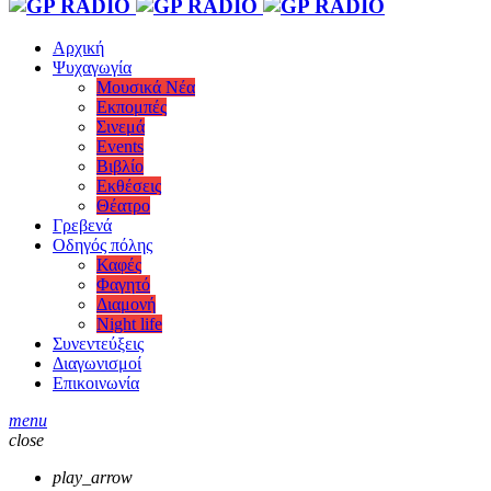
Αρχική
Ψυχαγωγία
Μουσικά Νέα
Εκπομπές
Σινεμά
Events
Βιβλίο
Εκθέσεις
Θέατρο
Γρεβενά
Οδηγός πόλης
Καφές
Φαγητό
Διαμονή
Night life
Συνεντεύξεις
Διαγωνισμοί
Επικοινωνία
menu
close
play_arrow