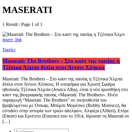
MASERATI
1 Result / Page 1 of 1
insert_link
Ταινίες
Maserati: The Brothers – Στο καστ της ταινίας η
Τζέσικα Άλμπα δίπλα στον Άντονι Χόπκινς
Maserati: The Brothers – Στο καστ της ταινίας η Τζέσικα Άλμπα
δίπλα στον Άντονι Χόπκινς. Η υποψήφια για Χρυσή Σφαίρα
ηθοποιός Τζέσικα Άλμπα (Jessica Alba), είναι η νέα προσθήκη στο
καστ της βιογραφικής ταινίας «Maserati: The Brothers». Ηνέα
παραγωγή “Maserati: The Brothers” σε σκηνοθεσία του
βραβευμένου με Όσκαρ, Μπόμπι Μορέσκο (Bobby Moresco), θα
εστιάσει στην ιστορία των τριών αδελφών, Αλφιέρι (Alfieri), Ετόρε
(Ettore) και Ερνέστο (Ernesto) που το 1914, ίδρυσαν τη Maserati σε
[…]