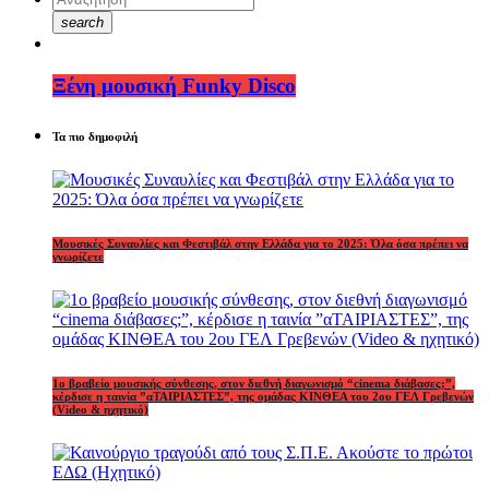
search
Ξένη μουσική Funky Disco
Τα πιο δημοφιλή
Μουσικές Συναυλίες και Φεστιβάλ στην Ελλάδα για το 2025: Όλα όσα πρέπει να
γνωρίζετε
1o βραβείο μουσικής σύνθεσης, στον διεθνή διαγωνισμό “cinema διάβασες;”,
κέρδισε η ταινία ”αΤΑΙΡΙΑΣΤΕΣ”, της ομάδας ΚΙΝΘΕΑ του 2ου ΓΕΛ Γρεβενών
(Video & ηχητικό)