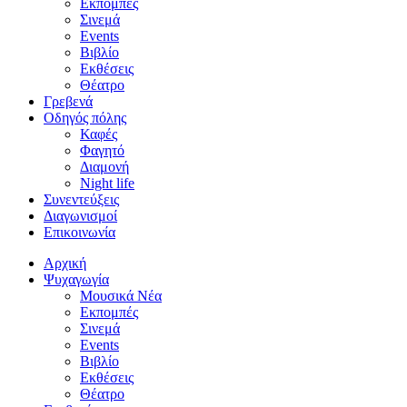
Εκπομπές
Σινεμά
Events
Βιβλίο
Εκθέσεις
Θέατρο
Γρεβενά
Οδηγός πόλης
Καφές
Φαγητό
Διαμονή
Night life
Συνεντεύξεις
Διαγωνισμοί
Επικοινωνία
Αρχική
Ψυχαγωγία
Μουσικά Νέα
Εκπομπές
Σινεμά
Events
Βιβλίο
Εκθέσεις
Θέατρο