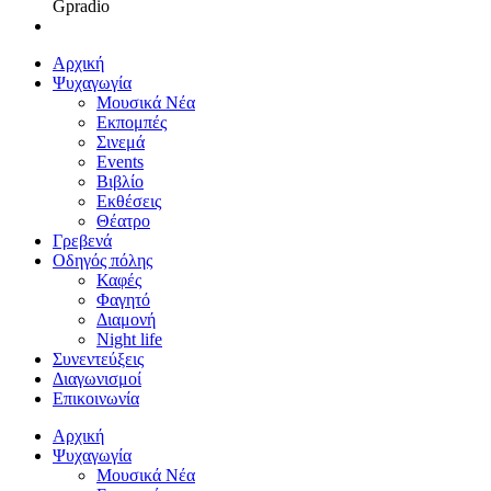
Gpradio
Αρχική
Ψυχαγωγία
Μουσικά Νέα
Εκπομπές
Σινεμά
Events
Βιβλίο
Εκθέσεις
Θέατρο
Γρεβενά
Οδηγός πόλης
Καφές
Φαγητό
Διαμονή
Night life
Συνεντεύξεις
Διαγωνισμοί
Επικοινωνία
Αρχική
Ψυχαγωγία
Μουσικά Νέα