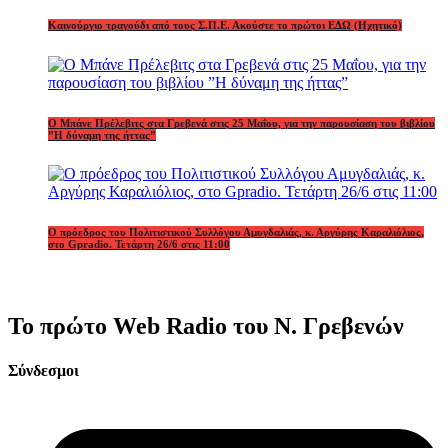
Καινούργιο τραγούδι από τους Σ.Π.Ε. Ακούστε το πρώτοι ΕΔΩ (Ηχητικό)
Ο Μπάνε Πρέλεβιτς στα Γρεβενά στις 25 Μαΐου, για την παρουσίαση του βιβλίου
”Η δύναμη της ήττας”
Ο πρόεδρος του Πολιτιστικού Συλλόγου Αμυγδαλιάς, κ. Αργύρης Καραλιόλιος,
στο Gpradio. Τετάρτη 26/6 στις 11:00
Το πρώτο Web Radio του Ν. Γρεβενών
Σύνδεσμοι