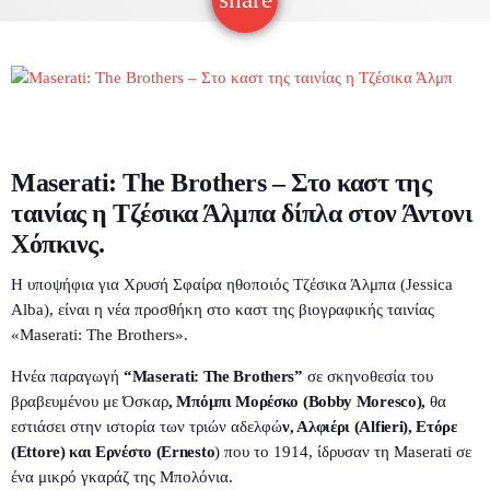
Φαγητό
Βιβλίο
Διαγωνισμοί
Διαμονή
Εκθέσεις
Επικοινωνία
Night life
Θέατρο
Maserati: The Brothers – Στο καστ της
Ακόλουθες εκπομπές
ταινίας η Τζέσικα Άλμπα δίπλα στον Άντονι
Χόπκινς.
Η υποψήφια για Χρυσή Σφαίρα ηθοποιός Τζέσικα Άλμπα (Jessica
Alba), είναι η νέα προσθήκη στο καστ της βιογραφικής ταινίας
«Maserati: The Brothers».
Ηνέα παραγωγή
“Maserati: The Brothers”
σε σκηνοθεσία του
βραβευμένου με Όσκαρ
, Μπόμπι Μορέσκο (Bobby Moresco),
θα
εστιάσει στην ιστορία των τριών αδελφώ
ν, Αλφιέρι (Alfieri), Ετόρε
(Ettore) και Ερνέστο (Ernesto
) που το 1914, ίδρυσαν τη Maserati σε
ένα μικρό γκαράζ της Μπολόνια.