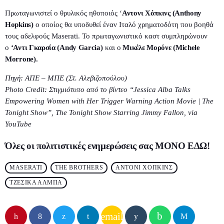
Πρωταγωνιστεί ο θρυλικός ηθοποιός ‘
Αντονι Χόπκινς (Anthony
Hopkins)
ο οποίος θα υποδυθεί έναν Ιταλό χρηματοδότη που βοηθά
τους αδελφούς Maserati. Το πρωταγωνιστικό καστ συμπληρώνουν
ο
‘Αντι Γκαρσία (Andy Garcia)
και ο
Μικέλε Μορόνε (Michele
Morrone).
Πηγή: ΑΠΕ – ΜΠΕ (Στ. Αλεβιζοπούλου)
Photo Credit: Στιγμιότυπο από το βίντεο “Jessica Alba Talks
Empowering Women with Her Trigger Warning Action Movie | The
Tonight Show”, The Tonight Show Starring Jimmy Fallon, via
YouTube
Όλες οι πολιτιστικές ενημερώσεις σας
ΜΟΝΟ ΕΔΩ
!
MASERATI
THE BROTHERS
ΑΝΤΟΝΙ ΧΟΠΚΙΝΣ
ΤΖΕΣΙΚΑ ΑΛΜΠΑ
email