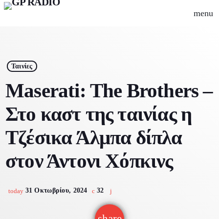
menu
close
play_arrow
Gpradio
Ταινίες
Maserati: The Brothers –
Στο καστ της ταινίας η
Αρχική
Τζέσικα Άλμπα δίπλα
Ψυχαγωγία
στον Άντονι Χόπκινς
Μουσικά Νέα
Γρεβενά
Εκπομπές
31 Οκτωβρίου, 2024
32
Οδηγός πόλης
today
Σινεμά
Καφές
Συνεντεύξεις
Events
share
email