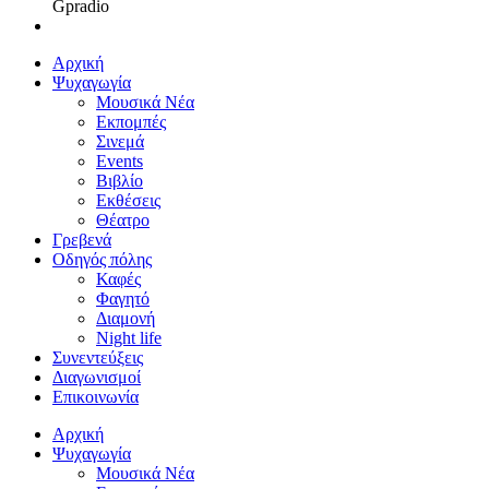
Gpradio
Αρχική
Ψυχαγωγία
Μουσικά Νέα
Εκπομπές
Σινεμά
Events
Βιβλίο
Εκθέσεις
Θέατρο
Γρεβενά
Οδηγός πόλης
Καφές
Φαγητό
Διαμονή
Night life
Συνεντεύξεις
Διαγωνισμοί
Επικοινωνία
Αρχική
Ψυχαγωγία
Μουσικά Νέα