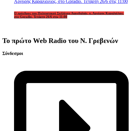
Ο πρόεδρος του Πολιτιστικού Συλλόγου Αμυγδαλιάς, κ. Αργύρης Καραλιόλιος,
στο Gpradio. Τετάρτη 26/6 στις 11:00
Το πρώτο Web Radio του Ν. Γρεβενών
Σύνδεσμοι