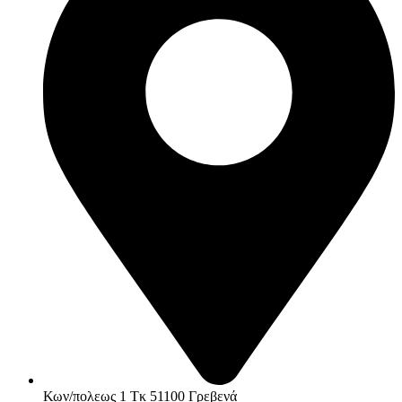
Κων/πολεως 1 Τκ 51100 Γρεβενά