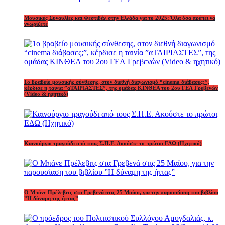
Μουσικές Συναυλίες και Φεστιβάλ στην Ελλάδα για το 2025: Όλα όσα πρέπει να
γνωρίζετε
1o βραβείο μουσικής σύνθεσης, στον διεθνή διαγωνισμό “cinema διάβασες;”,
κέρδισε η ταινία ”αΤΑΙΡΙΑΣΤΕΣ”, της ομάδας ΚΙΝΘΕΑ του 2ου ΓΕΛ Γρεβενών
(Video & ηχητικό)
Καινούργιο τραγούδι από τους Σ.Π.Ε. Ακούστε το πρώτοι ΕΔΩ (Ηχητικό)
Ο Μπάνε Πρέλεβιτς στα Γρεβενά στις 25 Μαΐου, για την παρουσίαση του βιβλίου
”Η δύναμη της ήττας”