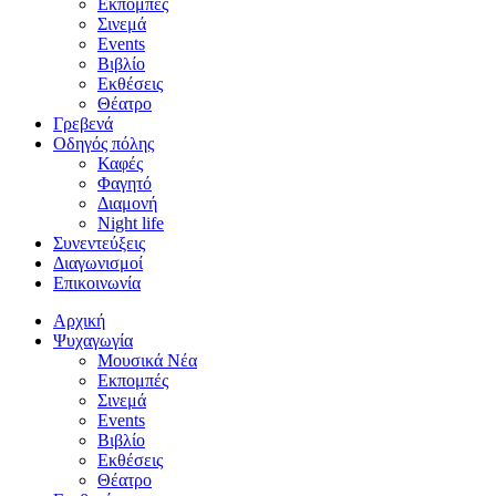
Εκπομπές
Σινεμά
Events
Βιβλίο
Εκθέσεις
Θέατρο
Γρεβενά
Οδηγός πόλης
Καφές
Φαγητό
Διαμονή
Night life
Συνεντεύξεις
Διαγωνισμοί
Επικοινωνία
Αρχική
Ψυχαγωγία
Μουσικά Νέα
Εκπομπές
Σινεμά
Events
Βιβλίο
Εκθέσεις
Θέατρο