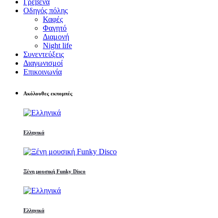
Γρεβενά
Οδηγός πόλης
Καφές
Φαγητό
Διαμονή
Night life
Συνεντεύξεις
Διαγωνισμοί
Επικοινωνία
Ακόλουθες εκπομπές
Ελληνικά
Ξένη μουσική Funky Disco
Ελληνικά