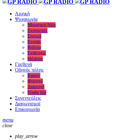
Αρχική
Ψυχαγωγία
Μουσικά Νέα
Εκπομπές
Σινεμά
Events
Βιβλίο
Εκθέσεις
Θέατρο
Γρεβενά
Οδηγός πόλης
Καφές
Φαγητό
Διαμονή
Night life
Συνεντεύξεις
Διαγωνισμοί
Επικοινωνία
menu
close
play_arrow