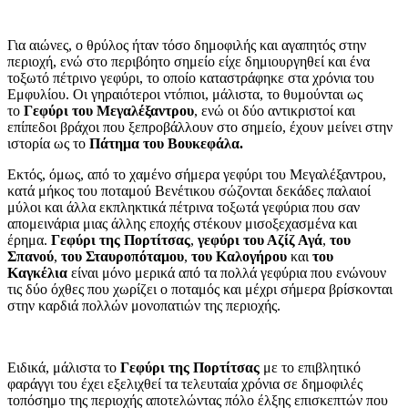
Για αιώνες, ο θρύλος ήταν τόσο δημοφιλής και αγαπητός στην
περιοχή, ενώ στο περιβόητο σημείο είχε δημιουργηθεί και ένα
τοξωτό πέτρινο γεφύρι, το οποίο καταστράφηκε στα χρόνια του
Εμφυλίου. Οι γηραιότεροι ντόπιοι, μάλιστα, το θυμούνται ως
το
Γεφύρι του Μεγαλέξαντρου
, ενώ οι δύο αντικριστοί και
επίπεδοι βράχοι που ξεπροβάλλουν στο σημείο, έχουν μείνει στην
ιστορία ως το
Πάτημα του Βουκεφάλα.
Εκτός, όμως, από το χαμένο σήμερα γεφύρι του Μεγαλέξαντρου,
κατά μήκος του ποταμού Βενέτικου σώζονται δεκάδες παλαιοί
μύλοι και άλλα εκπληκτικά πέτρινα τοξωτά γεφύρια που σαν
απομεινάρια μιας άλλης εποχής στέκουν μισοξεχασμένα και
έρημα.
Γεφύρι της Πορτίτσας
,
γεφύρι του Αζίζ Αγά
,
του
Σπανού
,
του Σταυροπόταμου
,
του Καλογήρου
και
του
Καγκέλια
είναι μόνο μερικά από τα πολλά γεφύρια που ενώνουν
τις δύο όχθες που χωρίζει ο ποταμός και μέχρι σήμερα βρίσκονται
στην καρδιά πολλών μονοπατιών της περιοχής.
Ειδικά, μάλιστα το
Γεφύρι της Πορτίτσας
με το επιβλητικό
φαράγγι του έχει εξελιχθεί τα τελευταία χρόνια σε δημοφιλές
τοπόσημο της περιοχής αποτελώντας πόλο έλξης επισκεπτών που