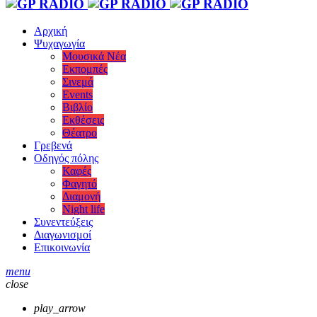
Αρχική
Ψυχαγωγία
Μουσικά Νέα
Εκπομπές
Σινεμά
Events
Βιβλίο
Εκθέσεις
Θέατρο
Γρεβενά
Οδηγός πόλης
Καφές
Φαγητό
Διαμονή
Night life
Συνεντεύξεις
Διαγωνισμοί
Επικοινωνία
menu
close
play_arrow