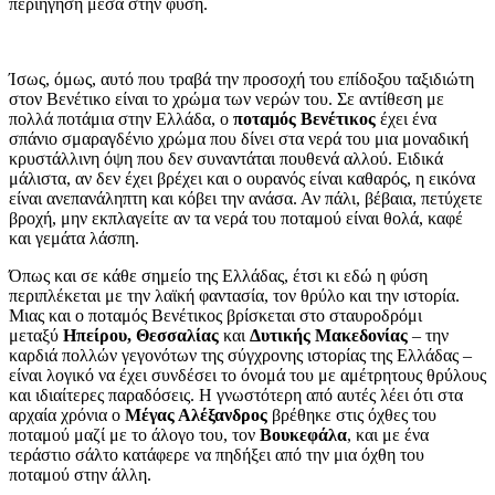
περιήγηση μέσα στην φύση.
Ίσως, όμως, αυτό που τραβά την προσοχή του επίδοξου ταξιδιώτη
στον Βενέτικο είναι το χρώμα των νερών του. Σε αντίθεση με
πολλά ποτάμια στην Ελλάδα, ο
ποταμός Βενέτικος
έχει ένα
σπάνιο σμαραγδένιο χρώμα που δίνει στα νερά του μια μοναδική
κρυστάλλινη όψη που δεν συναντάται πουθενά αλλού. Ειδικά
μάλιστα, αν δεν έχει βρέχει και ο ουρανός είναι καθαρός, η εικόνα
είναι ανεπανάληπτη και κόβει την ανάσα. Αν πάλι, βέβαια, πετύχετε
βροχή, μην εκπλαγείτε αν τα νερά του ποταμού είναι θολά, καφέ
και γεμάτα λάσπη.
Όπως και σε κάθε σημείο της Ελλάδας, έτσι κι εδώ η φύση
περιπλέκεται με την λαϊκή φαντασία, τον θρύλο και την ιστορία.
Μιας και ο ποταμός Βενέτικος βρίσκεται στο σταυροδρόμι
μεταξύ
Ηπείρου,
Θεσσαλίας
και
Δυτικής Μακεδονίας
– την
καρδιά πολλών γεγονότων της σύγχρονης ιστορίας της Ελλάδας –
είναι λογικό να έχει συνδέσει το όνομά του με αμέτρητους θρύλους
και ιδιαίτερες παραδόσεις. Η γνωστότερη από αυτές λέει ότι στα
αρχαία χρόνια ο
Μέγας Αλέξανδρος
βρέθηκε στις όχθες του
ποταμού μαζί με το άλογο του, τον
Βουκεφάλα
, και με ένα
τεράστιο σάλτο κατάφερε να πηδήξει από την μια όχθη του
ποταμού στην άλλη.