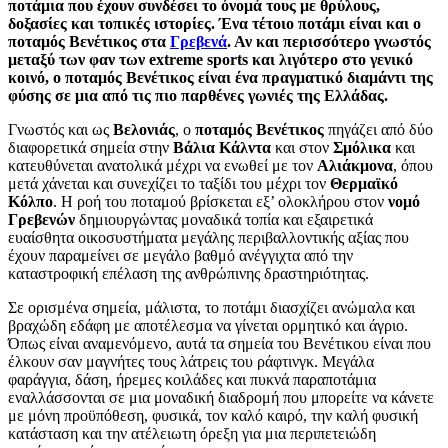
ποτάμια που έχουν συνδέσει το όνομά τους με θρύλους,
δοξασίες και τοπικές ιστορίες. Ένα τέτοιο ποτάμι είναι και ο
ποταμός Βενέτικος στα
Γρεβενά
. Αν και περισσότερο γνωστός
μεταξύ των φαν των extreme sports και λιγότερο στο γενικό
κοινό, ο ποταμός Βενέτικος είναι ένα πραγματικό διαμάντι της
φύσης σε μια από τις πιο παρθένες γωνιές της Ελλάδας.
Γνωστός και ως
Βελονιάς
, ο
ποταμός Βενέτικος
πηγάζει από δύο
διαφορετικά σημεία στην
Βάλια Κάλντα
και στον
Σμόλικα
και
κατευθύνεται ανατολικά μέχρι να ενωθεί με τον
Αλιάκμονα
, όπου
μετά χάνεται και συνεχίζει το ταξίδι του μέχρι τον
Θερμαϊκό
Κόλπο
. Η ροή του ποταμού βρίσκεται εξ’ ολοκλήρου στον
νομό
Γρεβενών
δημιουργώντας μοναδικά τοπία και εξαιρετικά
ευαίσθητα οικοσυστήματα μεγάλης περιβαλλοντικής αξίας που
έχουν παραμείνει σε μεγάλο βαθμό ανέγγιχτα από την
καταστροφική επέλαση της ανθρώπινης δραστηριότητας.
Σε ορισμένα σημεία, μάλιστα, το ποτάμι διασχίζει ανώμαλα και
βραχώδη εδάφη με αποτέλεσμα να γίνεται ορμητικό και άγριο.
Όπως είναι αναμενόμενο, αυτά τα σημεία του Βενέτικου είναι που
έλκουν σαν μαγνήτες τους λάτρεις του ράφτινγκ. Μεγάλα
φαράγγια, δάση, ήρεμες κοιλάδες και πυκνά παραποτάμια
εναλλάσσονται σε μια μοναδική διαδρομή που μπορείτε να κάνετε
με μόνη προϋπόθεση, φυσικά, τον καλό καιρό, την καλή φυσική
κατάσταση και την ατέλειωτη όρεξη για μια περιπετειώδη