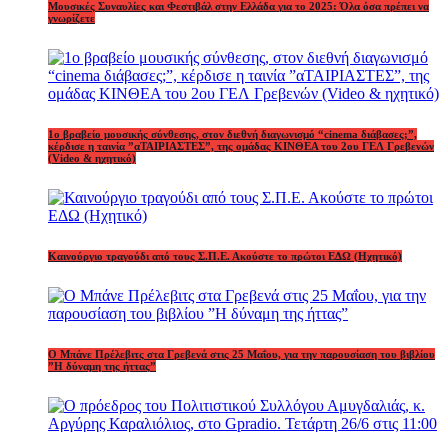
Μουσικές Συναυλίες και Φεστιβάλ στην Ελλάδα για το 2025: Όλα όσα πρέπει να
γνωρίζετε
1o βραβείο μουσικής σύνθεσης, στον διεθνή διαγωνισμό “cinema διάβασες;”,
κέρδισε η ταινία ”αΤΑΙΡΙΑΣΤΕΣ”, της ομάδας ΚΙΝΘΕΑ του 2ου ΓΕΛ Γρεβενών
(Video & ηχητικό)
Καινούργιο τραγούδι από τους Σ.Π.Ε. Ακούστε το πρώτοι ΕΔΩ (Ηχητικό)
Ο Μπάνε Πρέλεβιτς στα Γρεβενά στις 25 Μαΐου, για την παρουσίαση του βιβλίου
”Η δύναμη της ήττας”