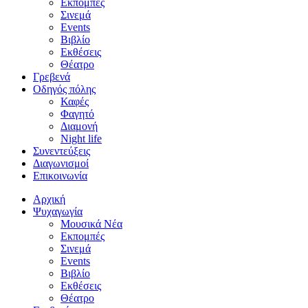
Εκπομπές
Σινεμά
Events
Βιβλίο
Εκθέσεις
Θέατρο
Γρεβενά
Οδηγός πόλης
Καφές
Φαγητό
Διαμονή
Night life
Συνεντεύξεις
Διαγωνισμοί
Επικοινωνία
Αρχική
Ψυχαγωγία
Μουσικά Νέα
Εκπομπές
Σινεμά
Events
Βιβλίο
Εκθέσεις
Θέατρο