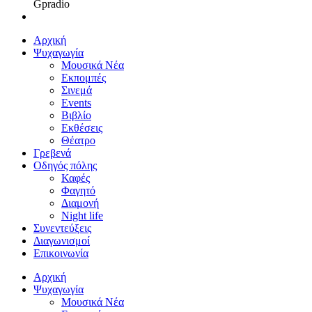
Gpradio
Αρχική
Ψυχαγωγία
Μουσικά Νέα
Εκπομπές
Σινεμά
Events
Βιβλίο
Εκθέσεις
Θέατρο
Γρεβενά
Οδηγός πόλης
Καφές
Φαγητό
Διαμονή
Night life
Συνεντεύξεις
Διαγωνισμοί
Επικοινωνία
Αρχική
Ψυχαγωγία
Μουσικά Νέα