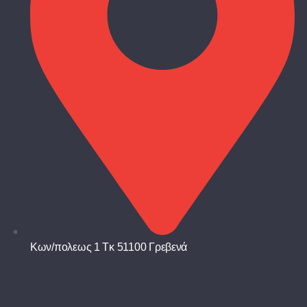
Κων/πολεως 1 Τκ 51100 Γρεβενά