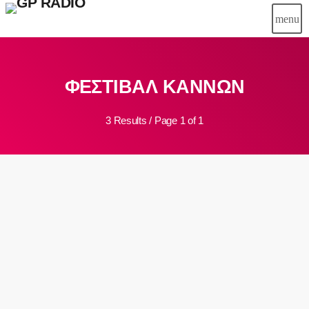
menu
close
ΦΕΣΤΙΒΑΛ ΚΑΝΝΩΝ
play_arrow
Gpradio
3 Results / Page 1 of 1
Αρχική
Ψυχαγωγία
insert_link
Μουσικά Νέα
Γρεβενά
Εκπομπές
Οδηγός πόλης
Σινεμά
Καφές
Συνεντεύξεις
Events