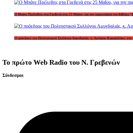
Ο Μπάνε Πρέλεβιτς στα Γρεβενά στις 25 Μαΐου, για την παρουσίαση του βιβλίου ”
Ο πρόεδρος του Πολιτιστικού Συλλόγου Αμυγδαλιάς, κ. Αργύρης Καραλιόλιος, στο 
Το πρώτο Web Radio του Ν. Γρεβενών
Σύνδεσμοι