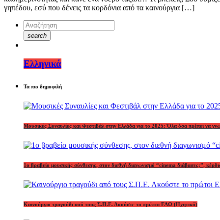
γηπέδου, εσύ που δένεις τα κορδόνια από τα καινούργια […]
search
Ελληνικά
Τα πιο δημοφιλή
Μουσικές Συναυλίες και Φεστιβάλ στην Ελλάδα για το 2025: Όλα όσα πρέπει να γν
1o βραβείο μουσικής σύνθεσης, στον διεθνή διαγωνισμό “cinema διάβασες;”, κέ
Καινούργιο τραγούδι από τους Σ.Π.Ε. Ακούστε το πρώτοι ΕΔΩ (Ηχητικό)