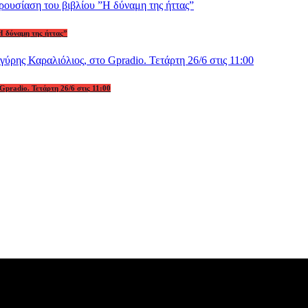
Η δύναμη της ήττας”
Gpradio. Τετάρτη 26/6 στις 11:00