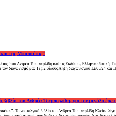
ίσκιο της Μπασκέτας”
κέτας ''του Αντρέα Τσεμπερλίδη από τις Εκδόσεις Ελληνοεκδοτική. Γ
τον διαγωνισμό μας Tag 2 φίλους Λήξη διαγωνισμού 12/05/24 και 19:
 βιβλίο του Ανδρέα Τσεμπερλίδη, για τον μεγάλο έρωτ
έτας”. Το νοσταλγικό βιβλίο του Ανδρέα Τσεμπερλίδη Κλείσε λίγο τα
ι τίποτα αυτό το παιδί των δώδεκα, δεκατριών χρονών; Ναι, δεν γελιέ