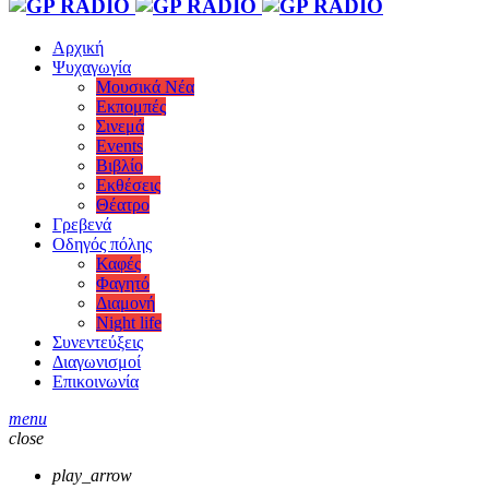
Αρχική
Ψυχαγωγία
Μουσικά Νέα
Εκπομπές
Σινεμά
Events
Βιβλίο
Εκθέσεις
Θέατρο
Γρεβενά
Οδηγός πόλης
Καφές
Φαγητό
Διαμονή
Night life
Συνεντεύξεις
Διαγωνισμοί
Επικοινωνία
menu
close
play_arrow