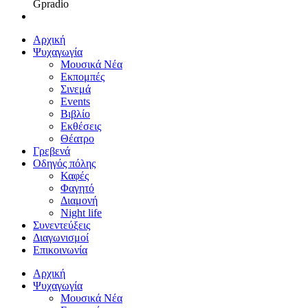
Gpradio
Αρχική
Ψυχαγωγία
Μουσικά Νέα
Εκπομπές
Σινεμά
Events
Βιβλίο
Εκθέσεις
Θέατρο
Γρεβενά
Οδηγός πόλης
Καφές
Φαγητό
Διαμονή
Night life
Συνεντεύξεις
Διαγωνισμοί
Επικοινωνία
Αρχική
Ψυχαγωγία
Μουσικά Νέα