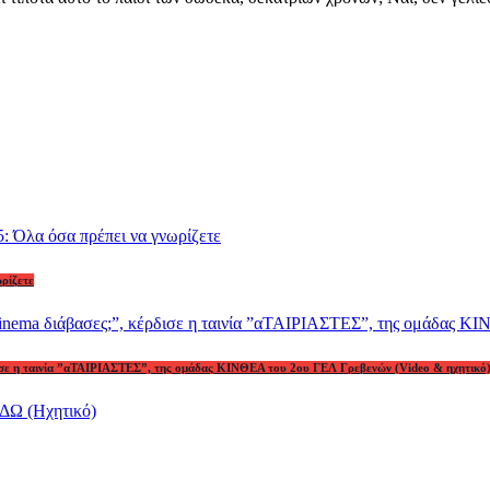
ωρίζετε
ρδισε η ταινία ”αΤΑΙΡΙΑΣΤΕΣ”, της ομάδας ΚΙΝΘΕΑ του 2ου ΓΕΛ Γρεβενών (Video & ηχητικό