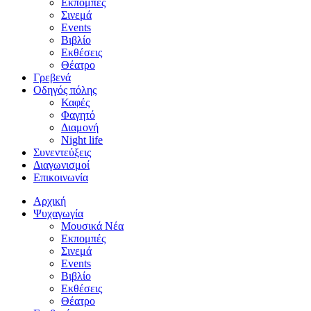
Εκπομπές
Σινεμά
Events
Βιβλίο
Εκθέσεις
Θέατρο
Γρεβενά
Οδηγός πόλης
Καφές
Φαγητό
Διαμονή
Night life
Συνεντεύξεις
Διαγωνισμοί
Επικοινωνία
Αρχική
Ψυχαγωγία
Μουσικά Νέα
Εκπομπές
Σινεμά
Events
Βιβλίο
Εκθέσεις
Θέατρο