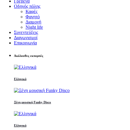
Γρεβενά
Οδηγός πόλης
Καφές
Φαγητό
Διαμονή
Night life
Συνεντεύξεις
Διαγωνισμοί
Επικοινωνία
Ακόλουθες εκπομπές
Ελληνικά
Ξένη μουσική Funky Disco
Ελληνικά