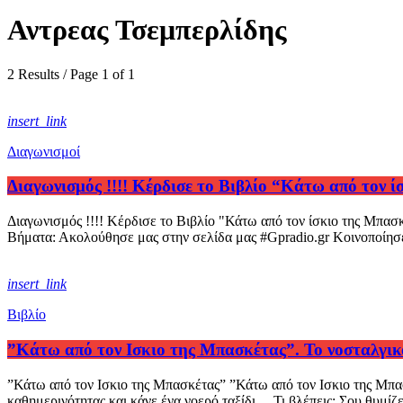
Αντρεας Τσεμπερλίδης
2 Results / Page 1 of 1
insert_link
Διαγωνισμοί
Διαγωνισμός !!!! Κέρδισε το Βιβλίο “Κάτω από τον 
Διαγωνισμός !!!! Κέρδισε το Βιβλίο "Κάτω από τον ίσκιο της Μπασ
Βήματα: Ακολούθησε μας στην σελίδα μας #Gpradio.gr Κοινοποίησε 
insert_link
Βιβλίο
”Κάτω από τον Ισκιο της Μπασκέτας”. Το νοσταλγικό
”Κάτω από τον Ισκιο της Μπασκέτας” ”Κάτω από τον Ισκιο της Μπασκ
καθημερινότητας και κάνε ένα νοερό ταξίδι… Τι βλέπεις; Σου θυμίζε