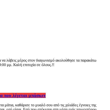
ια να λάβεις μέρος στον διαγωνισμό ακολούθησε τα παρακάτω
00 μμ. Καλή επιτυχία σε όλους.!!
α που λέγεται μπάσκετ
 μάτια, καθάρισε το μυαλό σου από τις χιλιάδες έγνοιες της
σαι, εσύ είσαι. Εσύ που στέκεσαι στη μέση ενός τσιμεντένιου