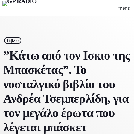
menu
close
play_arrow
Gpradio
Βιβλίο
”Κάτω από τον Ισκιο της
Μπασκέτας”. Το
Αρχική
νοσταλγικό βιβλίο του
Ψυχαγωγία
Ανδρέα Τσεμπερλίδη, για
Μουσικά Νέα
Γρεβενά
τον μεγάλο έρωτα που
Εκπομπές
Οδηγός πόλης
Σινεμά
λέγεται μπάσκετ
Καφές
Συνεντεύξεις
Events