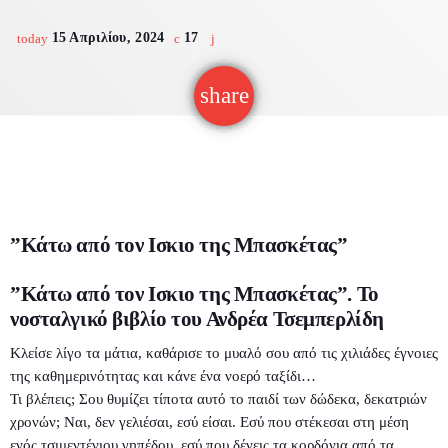
Φαγητό
Βιβλίο
15 Απριλίου, 2024
17
Διαγωνισμοί
today
Διαμονή
Εκθέσεις
Επικοινωνία
Night life
share
email
Θέατρο
Ακόλουθες εκπομπές
”Κάτω από τον Ισκιο της Μπασκέτας”
”Κάτω από τον Ισκιο της Μπασκέτας”. Το
νοσταλγικό βιβλίο του Ανδρέα Τσεμπερλίδη
Κλείσε λίγο τα μάτια, καθάρισε το μυαλό σου από τις χιλιάδες έγνοιες
της καθημερινότητας και κάνε ένα νοερό ταξίδι…
Τι βλέπεις; Σου θυμίζει τίποτα αυτό το παιδί των δώδεκα, δεκατριών
χρονών; Ναι, δεν γελιέσαι, εσύ είσαι. Εσύ που στέκεσαι στη μέση
ενός τσιμεντένιου γηπέδου, εσύ που δένεις τα κορδόνια από τα