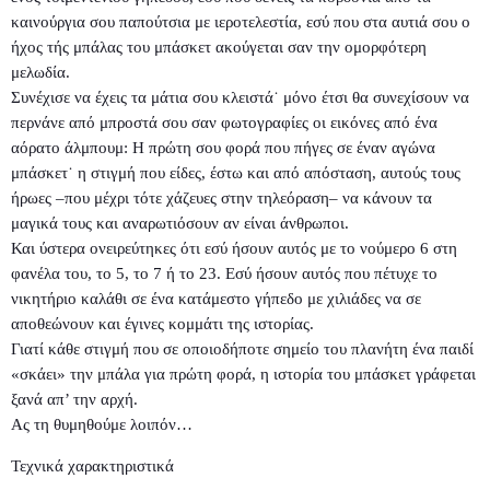
καινούργια σου παπούτσια με ιεροτελεστία, εσύ που στα αυτιά σου ο
ήχος τής μπάλας του μπάσκετ ακούγεται σαν την ομορφότερη
μελωδία.
Συνέχισε να έχεις τα μάτια σου κλειστά˙ μόνο έτσι θα συνεχίσουν να
περνάνε από μπροστά σου σαν φωτογραφίες οι εικόνες από ένα
αόρατο άλμπουμ: Η πρώτη σου φορά που πήγες σε έναν αγώνα
μπάσκετ˙ η στιγμή που είδες, έστω και από απόσταση, αυτούς τους
ήρωες –που μέχρι τότε χάζευες στην τηλεόραση– να κάνουν τα
μαγικά τους και αναρωτιόσουν αν είναι άνθρωποι.
Και ύστερα ονειρεύτηκες ότι εσύ ήσουν αυτός με το νούμερο 6 στη
φανέλα του, το 5, το 7 ή το 23. Εσύ ήσουν αυτός που πέτυχε το
νικητήριο καλάθι σε ένα κατάμεστο γήπεδο με χιλιάδες να σε
αποθεώνουν και έγινες κομμάτι της ιστορίας.
Γιατί κάθε στιγμή που σε οποιοδήποτε σημείο του πλανήτη ένα παιδί
«σκάει» την μπάλα για πρώτη φορά, η ιστορία του μπάσκετ γράφεται
ξανά απ’ την αρχή.
Ας τη θυμηθούμε λοιπόν…
Τεχνικά χαρακτηριστικά