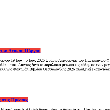
 του Λευκού Πύργου
ργου 19 Ιούν - 5 Ιούλ 2026 Ωράριο Λειτουργίας του Πανελλήνιου 
ία, μετατρέποντας ξανά το παραλιακό μέτωπο της πόλης σε έναν μεγ
ελλήνιο Φεστιβάλ Βιβλίου Θεσσαλονίκης 2026 φιλοξενεί εκατοντάδες 
 στις Πρέσπες
 Η οργάνωση Καλλιστώ διοργανώνει εκδήλωση στις Πρέσπες για την 