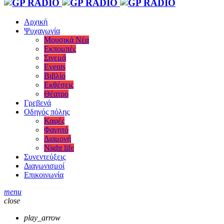
Αρχική
Ψυχαγωγία
Μουσικά Νέα
Εκπομπές
Σινεμά
Events
Βιβλίο
Εκθέσεις
Θέατρο
Γρεβενά
Οδηγός πόλης
Καφές
Φαγητό
Διαμονή
Night life
Συνεντεύξεις
Διαγωνισμοί
Επικοινωνία
menu
close
play_arrow