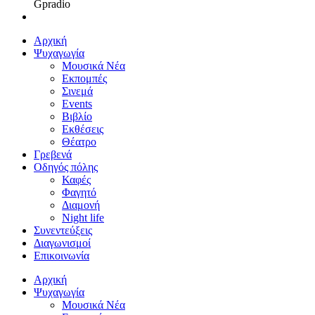
Gpradio
Αρχική
Ψυχαγωγία
Μουσικά Νέα
Εκπομπές
Σινεμά
Events
Βιβλίο
Εκθέσεις
Θέατρο
Γρεβενά
Οδηγός πόλης
Καφές
Φαγητό
Διαμονή
Night life
Συνεντεύξεις
Διαγωνισμοί
Επικοινωνία
Αρχική
Ψυχαγωγία
Μουσικά Νέα