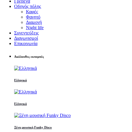
Γρεβενά
Οδηγός πόλης
Καφές
Φαγητό
Διαμονή
Night life
Συνεντεύξεις
Διαγωνισμοί
Επικοινωνία
Ακόλουθες εκπομπές
Ελληνικά
Ελληνικά
Ξένη μουσική Funky Disco