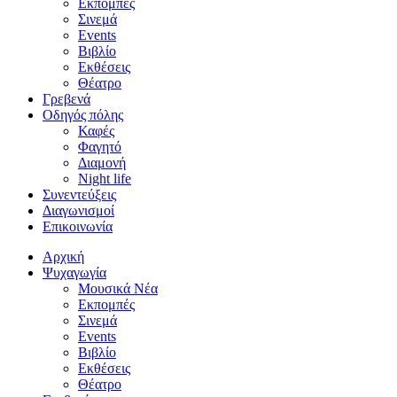
Εκπομπές
Σινεμά
Events
Βιβλίο
Εκθέσεις
Θέατρο
Γρεβενά
Οδηγός πόλης
Καφές
Φαγητό
Διαμονή
Night life
Συνεντεύξεις
Διαγωνισμοί
Επικοινωνία
Αρχική
Ψυχαγωγία
Μουσικά Νέα
Εκπομπές
Σινεμά
Events
Βιβλίο
Εκθέσεις
Θέατρο