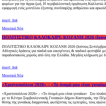
φορέων για την άγρια ζωή. Η περιβαλλοντική οργάνωση Καλλιστώ δι
εφαρμογή ενός μοντέλου έξυπνης συνύπαρξης ανθρώπου και αρκούδα
insert_link
Μουσικά Νέα
ΠΟΛΙΤΙΣΤΙΚΟ ΚΑΛΟΚΑΙΡΙ: KOZANH 2026 (Ιούνιο
ΠΟΛΙΤΙΣΤΙΚΟ ΚΑΛΟΚΑΙΡΙ: KOZANH 2026 (Ιούνιος-Σεπτέμβριος) Ι
Αθλητικές δράσεις για παιδιά και οικογένειες & παιδικό φεστιβάλ με
παραδοσιακούς χορούς από όλη την Ελλάδα. Μεγάλη κλήρωση με 
insert_link
Μουσικά Νέα
«Χριστοπούλεια 2026» – «Το όνομά μου είναι γυναίκ
«Χριστοπούλεια 2026» – «Το όνομά μου είναι γυναίκα» Στο πλαίσ
με το Κέντρο Συμβουλευτικής Γυναικών Δήμου Καστοριάς, την Πέμπ
θέσης της γυναίκας διαχρονικά, φωτίζοντας τις εμπειρίες, τους αγών