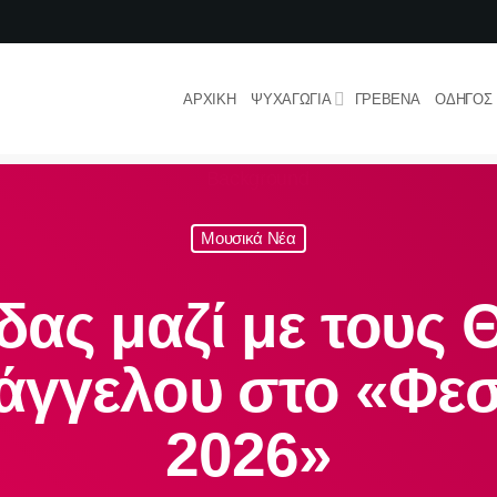
ΑΡΧΙΚΉ
ΨΥΧΑΓΩΓΊΑ
ΓΡΕΒΕΝΆ
ΟΔΗΓΌΣ
Μουσικά Νέα
δας μαζί με τους 
άγγελου στο «Φε
2026»