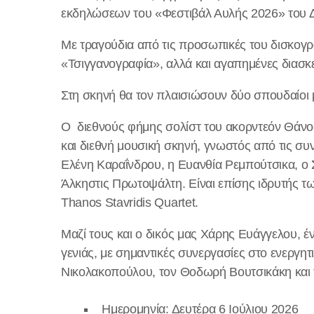
εκδηλώσεων του «Φεστιβάλ Αυλής 2026» του 
Με τραγούδια από τις προσωπικές του δισκογρ
«Τσιγγανογραφία», αλλά και αγαπημένες διασκε
Στη σκηνή θα τον πλαισιώσουν δύο σπουδαίοι 
Ο διεθνούς φήμης σολίστ του ακορντεόν Θάνος
και διεθνή μουσική σκηνή, γνωστός από τις συ
Ελένη Καραΐνδρου, η Ευανθία Ρεμπούτσικα, ο 
Άλκηστις Πρωτοψάλτη. Είναι επίσης ιδρυτής τ
Thanos Stavridis Quartet.
Μαζί τους και ο δικός μας Χάρης Ευάγγελου, έ
γενιάς, με σημαντικές συνεργασίες στο ενεργητ
Νικολακοπούλου, τον Θοδωρή Βουτσικάκη και 
Ημερομηνία: Δευτέρα 6 Ιούλιου 2026