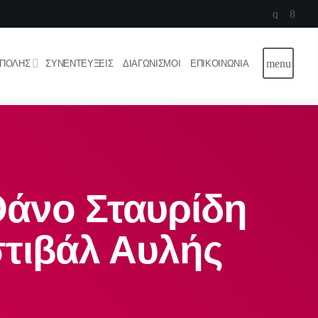
close
menu
 ΠΌΛΗΣ
ΣΥΝΕΝΤΕΎΞΕΙΣ
ΔΙΑΓΩΝΙΣΜΟΊ
ΕΠΙΚΟΙΝΩΝΊΑ
Αρχική
Ψυχαγωγία
Μουσικά Νέα
Γρεβενά
Εκπομπές
Θάνο Σταυρίδη
Οδηγός πόλης
Σινεμά
Καφές
Συνεντεύξεις
Events
στιβάλ Αυλής
Φαγητό
Βιβλίο
Διαγωνισμοί
Διαμονή
Εκθέσεις
Επικοινωνία
Night life
Θέατρο