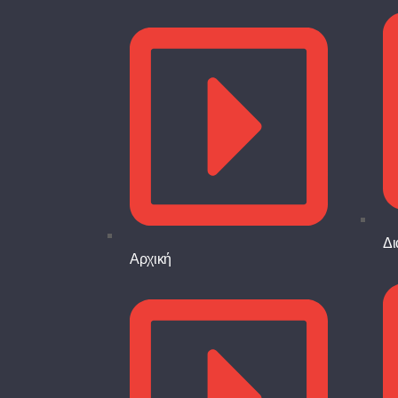
Δι
Αρχική