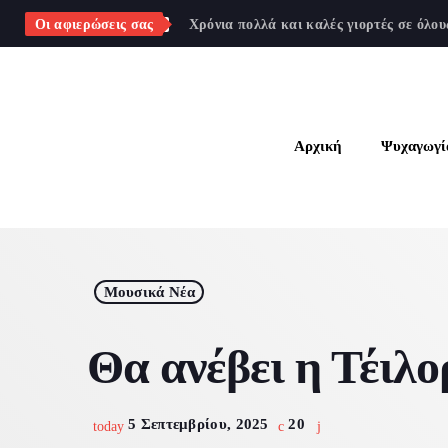
ΣΠΎΡΟΣ ΑΓΡΊΝΙΟ
Οι αφιερώσεις σας
Χρόνια πολλά και καλές γιορτές σε όλου
Αρχική
Ψυχαγωγί
Α
Ψ
Γ
Μουσικά Νέα
Ο
Θα ανέβει η Τέιλο
Συ
Δ
5 Σεπτεμβρίου, 2025
20
today