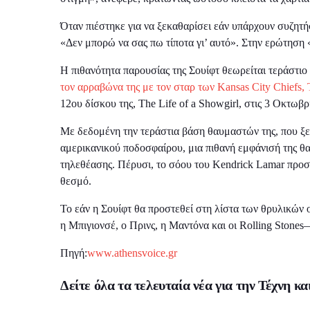
Όταν πιέστηκε για να ξεκαθαρίσει εάν υπάρχουν συζητή
«Δεν μπορώ να σας πω τίποτα γι’ αυτό». Στην ερώτηση «
Η πιθανότητα παρουσίας της Σουίφτ θεωρείται τεράστιο
τον αρραβώνα της με τον σταρ των Kansas City Chiefs, 
12ου δίσκου της, The Life of a Showgirl, στις 3 Οκτωβρ
Με δεδομένη την τεράστια βάση θαυμαστών της, που ξε
αμερικανικού ποδοσφαίρου, μια πιθανή εμφάνισή της θ
τηλεθέασης. Πέρυσι, το σόου του Kendrick Lamar προσ
θεσμό.
Το εάν η Σουίφτ θα προστεθεί στη λίστα των θρυλικώ
η Μπιγιονσέ, ο Πρινς, η Μαντόνα και οι Rolling Stones
Πηγή:
www.athensvoice.gr
Δείτε όλα τα τελευταία νέα για την Τέχνη κ