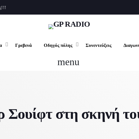
ς!!!
clo
α
Γρεβενά
Οδηγός πόλης
Συνεντεύξεις
Διαγων
ρχική
menu
υχαγωγία
Μουσικά Νέα
ρεβενά
Εκπομπές
δηγός πόλης
Σινεμά
ρ Σουίφτ στη σκηνή το
Καφές
νεντεύξεις
Events
Φαγητό
Βιβλίο
ιαγωνισμοί
Διαμονή
Εκθέσεις