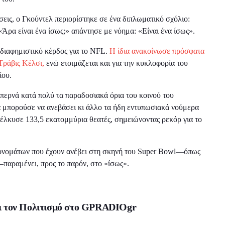
σεις, ο Γκούντελ περιορίστηκε σε ένα διπλωματικό σχόλιο:
Άρα είναι ένα ίσως;» απάντησε με νόημα: «Είναι ένα ίσως».
 διαφημιστικό κέρδος για το NFL.
Η ίδια ανακοίνωσε πρόσφατα
Τράβις Κέλσι,
ενώ ετοιμάζεται και για την κυκλοφορία του
ίου.
περνά κατά πολύ τα παραδοσιακά όρια του κοινού του
α μπορούσε να ανεβάσει κι άλλο τα ήδη εντυπωσιακά νούμερα
έλκυσε 133,5 εκατομμύρια θεατές, σημειώνοντας ρεκόρ για το
ν ονομάτων που έχουν ανέβει στη σκηνή του Super Bowl—όπως
—παραμένει, προς το παρόν, στο «ίσως».
αι τον Πολιτισμό στο
GPRADIOgr