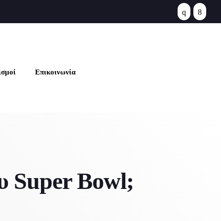
se
ισμοί
Επικοινωνία
υ Super Bowl;