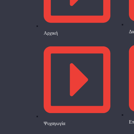
Δι
Αρχική
Επ
Ψυχαγωγία