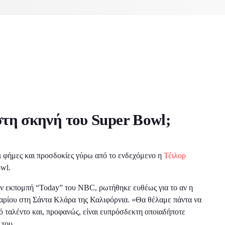
πικοινωνία
Night life
Θέατρο
λουθες εκπομπές
στη σκηνή του Super Bowl;
ι φήμες και προσδοκίες γύρω από το ενδεχόμενο η
Τέιλορ
owl.
ην εκπομπή “Today” του NBC, ρωτήθηκε ευθέως για το αν η
αρίου στη Σάντα Κλάρα της Καλιφόρνια. «Θα θέλαμε πάντα να
ό ταλέντο και, προφανώς, είναι ευπρόσδεκτη οποιαδήποτε
 του.