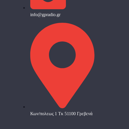
info@gpradio.gr
Κων/πολεως 1 Τκ 51100 Γρεβενά