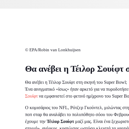
Ε
Ακό
© EPA/Robin van Lonkhuijsen
Θα ανέβει η Τέιλορ Σουίφτ 
Θα ανέβει η Τέιλορ Σουίφτ στη σκηνή του Super Bowl;
Ένα αινιγματικό «ίσως» ήταν αρκετό για να πυροδοτήσε
Σουίφτ
να εμφανιστεί στο φετινό ημίχρονο του Super B
Ο κομισάριος του NFL, Ρότζερ Γκούντελ, μιλώντας στ
ποπ σταρ θα αναλάβει το πολυπόθητο σόου του Φεβρου
έχουμε την
Τέιλορ Σουίφτ
μαζί μας. Είναι ένα ξεχωριστ
στιγμή», ανέφερε, κρατώντας ωστόσο κλειστά τα χαρτιά