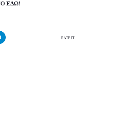
Ο ΕΔΩ
!
RATE IT