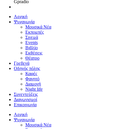
Gpradio
Αρχική
Ψυχαγωγία
Μουσικά Νέα
Εκπομπές
Σινεμά
Events
Βιβλίο
Εκθέσεις
Θέατρο
Γρεβενά
Οδηγός πόλης
Καφές
Φαγητό
Διαμονή
Night life
Συνεντεύξεις
Διαγωνισμοί
Επικοινωνία
Αρχική
Ψυχαγωγία
Μουσικά Νέα