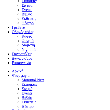
Εκπομπές
Σινεμά
Events
Βιβλίο
Εκθέσεις
Θέατρο
Γρεβενά
Οδηγός πόλης
Καφές
Φαγητό
Διαμονή
Night life
Συνεντεύξεις
Διαγωνισμοί
Επικοινωνία
Αρχική
Ψυχαγωγία
Μουσικά Νέα
Εκπομπές
Σινεμά
Events
Βιβλίο
Εκθέσεις
Θέατρο