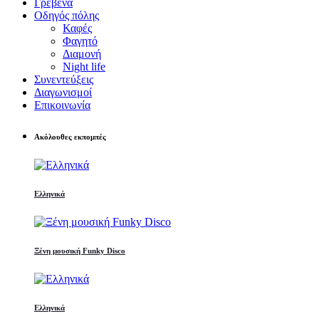
Γρεβενά
Οδηγός πόλης
Καφές
Φαγητό
Διαμονή
Night life
Συνεντεύξεις
Διαγωνισμοί
Επικοινωνία
Ακόλουθες εκπομπές
Ελληνικά
Ξένη μουσική Funky Disco
Ελληνικά