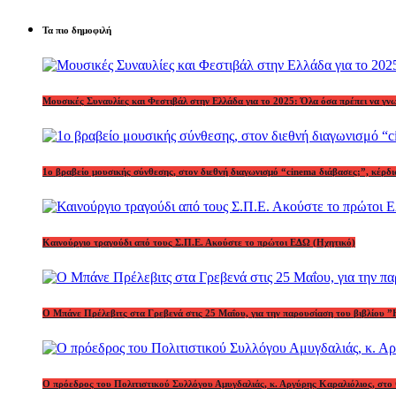
Τα πιο δημοφιλή
Μουσικές Συναυλίες και Φεστιβάλ στην Ελλάδα για το 2025: Όλα όσα πρέπει να γν
1o βραβείο μουσικής σύνθεσης, στον διεθνή διαγωνισμό “cinema διάβασες;”, κέ
Καινούργιο τραγούδι από τους Σ.Π.Ε. Ακούστε το πρώτοι ΕΔΩ (Ηχητικό)
Ο Μπάνε Πρέλεβιτς στα Γρεβενά στις 25 Μαΐου, για την παρουσίαση του βιβλίου ”
Ο πρόεδρος του Πολιτιστικού Συλλόγου Αμυγδαλιάς, κ. Αργύρης Καραλιόλιος, στο 