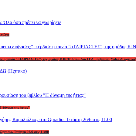
ωρίζετε
ρδισε η ταινία ”αΤΑΙΡΙΑΣΤΕΣ”, της ομάδας ΚΙΝΘΕΑ του 2ου ΓΕΛ Γρεβενών (Video & ηχητικό
Η δύναμη της ήττας”
Gpradio. Τετάρτη 26/6 στις 11:00