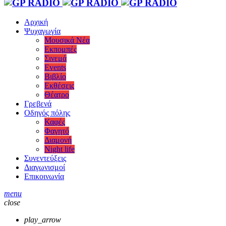
Αρχική
Ψυχαγωγία
Μουσικά Νέα
Εκπομπές
Σινεμά
Events
Βιβλίο
Εκθέσεις
Θέατρο
Γρεβενά
Οδηγός πόλης
Καφές
Φαγητό
Διαμονή
Night life
Συνεντεύξεις
Διαγωνισμοί
Επικοινωνία
menu
close
play_arrow