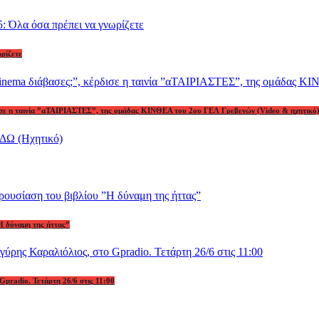
ωρίζετε
ρδισε η ταινία ”αΤΑΙΡΙΑΣΤΕΣ”, της ομάδας ΚΙΝΘΕΑ του 2ου ΓΕΛ Γρεβενών (Video & ηχητικό
Η δύναμη της ήττας”
Gpradio. Τετάρτη 26/6 στις 11:00