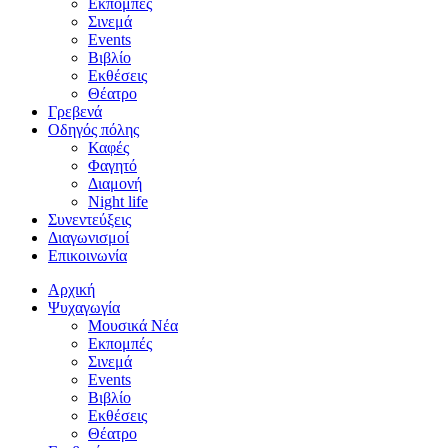
Εκπομπές
Σινεμά
Events
Βιβλίο
Εκθέσεις
Θέατρο
Γρεβενά
Οδηγός πόλης
Καφές
Φαγητό
Διαμονή
Night life
Συνεντεύξεις
Διαγωνισμοί
Επικοινωνία
Αρχική
Ψυχαγωγία
Μουσικά Νέα
Εκπομπές
Σινεμά
Events
Βιβλίο
Εκθέσεις
Θέατρο