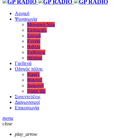
Αρχική
Ψυχαγωγία
Μουσικά Νέα
Εκπομπές
Σινεμά
Events
Βιβλίο
Εκθέσεις
Θέατρο
Γρεβενά
Οδηγός πόλης
Καφές
Φαγητό
Διαμονή
Night life
Συνεντεύξεις
Διαγωνισμοί
Επικοινωνία
menu
close
play_arrow