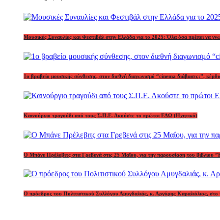
Μουσικές Συναυλίες και Φεστιβάλ στην Ελλάδα για το 2025: Όλα όσα πρέπει να γν
1o βραβείο μουσικής σύνθεσης, στον διεθνή διαγωνισμό “cinema διάβασες;”, κέ
Καινούργιο τραγούδι από τους Σ.Π.Ε. Ακούστε το πρώτοι ΕΔΩ (Ηχητικό)
Ο Μπάνε Πρέλεβιτς στα Γρεβενά στις 25 Μαΐου, για την παρουσίαση του βιβλίου ”
Ο πρόεδρος του Πολιτιστικού Συλλόγου Αμυγδαλιάς, κ. Αργύρης Καραλιόλιος, στο 