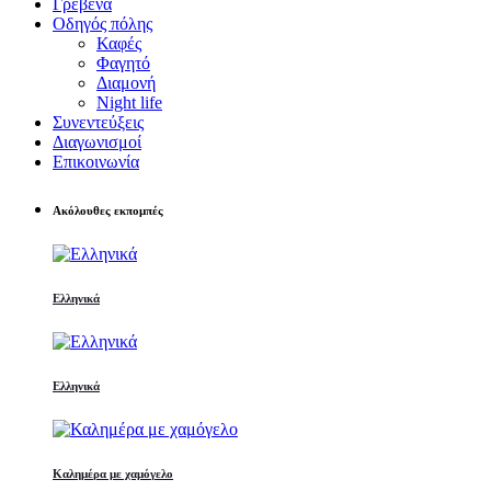
Γρεβενά
Οδηγός πόλης
Καφές
Φαγητό
Διαμονή
Night life
Συνεντεύξεις
Διαγωνισμοί
Επικοινωνία
Ακόλουθες εκπομπές
Ελληνικά
Ελληνικά
Καλημέρα με χαμόγελο