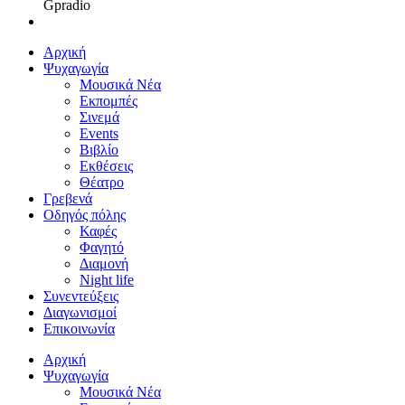
Gpradio
Αρχική
Ψυχαγωγία
Μουσικά Νέα
Εκπομπές
Σινεμά
Events
Βιβλίο
Εκθέσεις
Θέατρο
Γρεβενά
Οδηγός πόλης
Καφές
Φαγητό
Διαμονή
Night life
Συνεντεύξεις
Διαγωνισμοί
Επικοινωνία
Αρχική
Ψυχαγωγία
Μουσικά Νέα