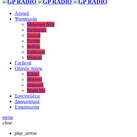
Αρχική
Ψυχαγωγία
Μουσικά Νέα
Εκπομπές
Σινεμά
Events
Βιβλίο
Εκθέσεις
Θέατρο
Γρεβενά
Οδηγός πόλης
Καφές
Φαγητό
Διαμονή
Night life
Συνεντεύξεις
Διαγωνισμοί
Επικοινωνία
menu
close
play_arrow