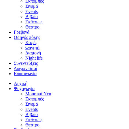
Εκπομπές
Σινεμά
Events
Βιβλίο
Εκθέσεις
Θέατρο
Γρεβενά
Οδηγός πόλης
Καφές
Φαγητό
Διαμονή
Night life
Συνεντεύξεις
Διαγωνισμοί
Επικοινωνία
Αρχική
Ψυχαγωγία
Μουσικά Νέα
Εκπομπές
Σινεμά
Events
Βιβλίο
Εκθέσεις
Θέατρο