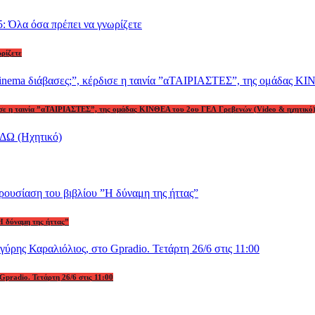
ωρίζετε
ρδισε η ταινία ”αΤΑΙΡΙΑΣΤΕΣ”, της ομάδας ΚΙΝΘΕΑ του 2ου ΓΕΛ Γρεβενών (Video & ηχητικό
Η δύναμη της ήττας”
Gpradio. Τετάρτη 26/6 στις 11:00