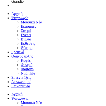
Gpradio
Αρχική
Ψυχαγωγία
Μουσικά Νέα
Εκπομπές
Σινεμά
Events
Βιβλίο
Εκθέσεις
Θέατρο
Γρεβενά
Οδηγός πόλης
Καφές
Φαγητό
Διαμονή
Night life
Συνεντεύξεις
Διαγωνισμοί
Επικοινωνία
Αρχική
Ψυχαγωγία
Μουσικά Νέα