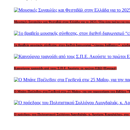
Μουσικές Συναυλίες και Φεστιβάλ στην Ελλάδα για το 2025: Όλα όσα πρέπει να γν
1o βραβείο μουσικής σύνθεσης, στον διεθνή διαγωνισμό “cinema διάβασες;”, κέ
Καινούργιο τραγούδι από τους Σ.Π.Ε. Ακούστε το πρώτοι ΕΔΩ (Ηχητικό)
Ο Μπάνε Πρέλεβιτς στα Γρεβενά στις 25 Μαΐου, για την παρουσίαση του βιβλίου ”
Ο πρόεδρος του Πολιτιστικού Συλλόγου Αμυγδαλιάς, κ. Αργύρης Καραλιόλιος, στο 