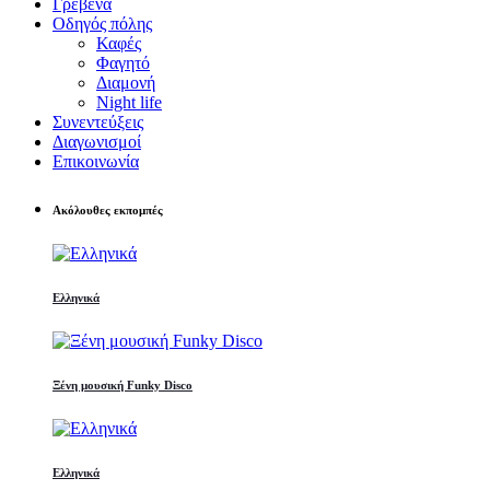
Γρεβενά
Οδηγός πόλης
Καφές
Φαγητό
Διαμονή
Night life
Συνεντεύξεις
Διαγωνισμοί
Επικοινωνία
Ακόλουθες εκπομπές
Ελληνικά
Ξένη μουσική Funky Disco
Ελληνικά