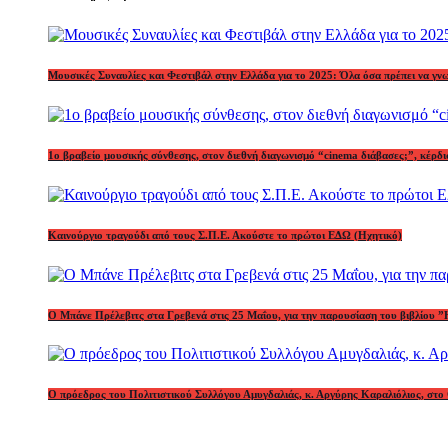
Μουσικές Συναυλίες και Φεστιβάλ στην Ελλάδα για το 2025: Όλα όσα πρέπει να γν
1o βραβείο μουσικής σύνθεσης, στον διεθνή διαγωνισμό “cinema διάβασες;”, κέ
Καινούργιο τραγούδι από τους Σ.Π.Ε. Ακούστε το πρώτοι ΕΔΩ (Ηχητικό)
Ο Μπάνε Πρέλεβιτς στα Γρεβενά στις 25 Μαΐου, για την παρουσίαση του βιβλίου ”
Ο πρόεδρος του Πολιτιστικού Συλλόγου Αμυγδαλιάς, κ. Αργύρης Καραλιόλιος, στο 