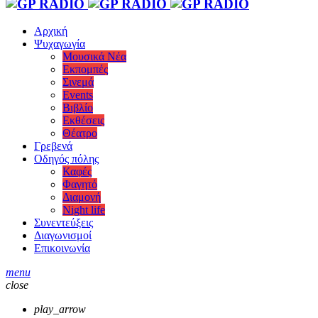
Αρχική
Ψυχαγωγία
Μουσικά Νέα
Εκπομπές
Σινεμά
Events
Βιβλίο
Εκθέσεις
Θέατρο
Γρεβενά
Οδηγός πόλης
Καφές
Φαγητό
Διαμονή
Night life
Συνεντεύξεις
Διαγωνισμοί
Επικοινωνία
menu
close
play_arrow