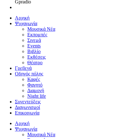
Gpradio
Αρχική
Ψυχαγωγία
Μουσικά Νέα
Εκπομπές
Σινεμά
Events
Βιβλίο
Εκθέσεις
Θέατρο
Γρεβενά
Οδηγός πόλης
Καφές
Φαγητό
Διαμονή
Night life
Συνεντεύξεις
Διαγωνισμοί
Επικοινωνία
Αρχική
Ψυχαγωγία
Μουσικά Νέα