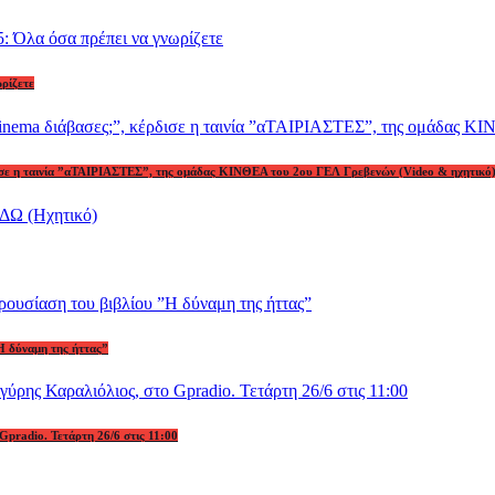
ωρίζετε
ρδισε η ταινία ”αΤΑΙΡΙΑΣΤΕΣ”, της ομάδας ΚΙΝΘΕΑ του 2ου ΓΕΛ Γρεβενών (Video & ηχητικό
Η δύναμη της ήττας”
Gpradio. Τετάρτη 26/6 στις 11:00