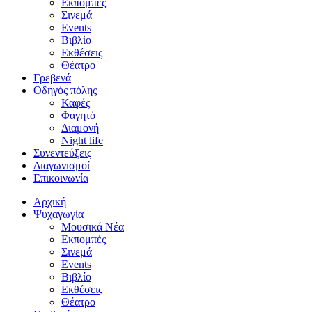
Εκπομπές
Σινεμά
Events
Βιβλίο
Εκθέσεις
Θέατρο
Γρεβενά
Οδηγός πόλης
Καφές
Φαγητό
Διαμονή
Night life
Συνεντεύξεις
Διαγωνισμοί
Επικοινωνία
Αρχική
Ψυχαγωγία
Μουσικά Νέα
Εκπομπές
Σινεμά
Events
Βιβλίο
Εκθέσεις
Θέατρο