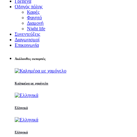
Γρεβενά
Οδηγός πόλης
Καφές
Φαγητό
Διαμονή
Night life
Συνεντεύξεις
Διαγωνισμοί
Επικοινωνία
Ακόλουθες εκπομπές
Καλημέρα με χαμόγελο
Ελληνικά
Ελληνικά