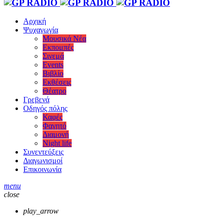
Αρχική
Ψυχαγωγία
Μουσικά Νέα
Εκπομπές
Σινεμά
Events
Βιβλίο
Εκθέσεις
Θέατρο
Γρεβενά
Οδηγός πόλης
Καφές
Φαγητό
Διαμονή
Night life
Συνεντεύξεις
Διαγωνισμοί
Επικοινωνία
menu
close
play_arrow