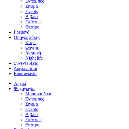
Εκπομπές
Σινεμά
Events
Βιβλίο
Εκθέσεις
Θέατρο
Γρεβενά
Οδηγός πόλης
Καφές
Φαγητό
Διαμονή
Night life
Συνεντεύξεις
Διαγωνισμοί
Επικοινωνία
Αρχική
Ψυχαγωγία
Μουσικά Νέα
Εκπομπές
Σινεμά
Events
Βιβλίο
Εκθέσεις
Θέατρο