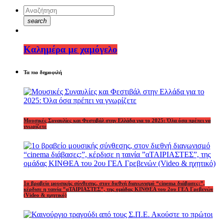
search
Καλημέρα με χαμόγελο
Τα πιο δημοφιλή
Μουσικές Συναυλίες και Φεστιβάλ στην Ελλάδα για το 2025: Όλα όσα πρέπει να
γνωρίζετε
1o βραβείο μουσικής σύνθεσης, στον διεθνή διαγωνισμό “cinema διάβασες;”,
κέρδισε η ταινία ”αΤΑΙΡΙΑΣΤΕΣ”, της ομάδας ΚΙΝΘΕΑ του 2ου ΓΕΛ Γρεβενών
(Video & ηχητικό)