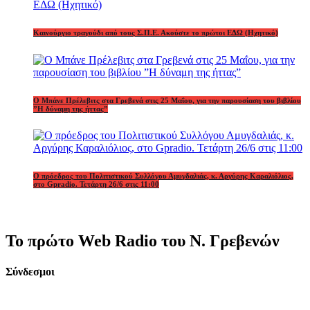
Καινούργιο τραγούδι από τους Σ.Π.Ε. Ακούστε το πρώτοι ΕΔΩ (Ηχητικό)
Ο Μπάνε Πρέλεβιτς στα Γρεβενά στις 25 Μαΐου, για την παρουσίαση του βιβλίου
”Η δύναμη της ήττας”
Ο πρόεδρος του Πολιτιστικού Συλλόγου Αμυγδαλιάς, κ. Αργύρης Καραλιόλιος,
στο Gpradio. Τετάρτη 26/6 στις 11:00
Το πρώτο Web Radio του Ν. Γρεβενών
Σύνδεσμοι