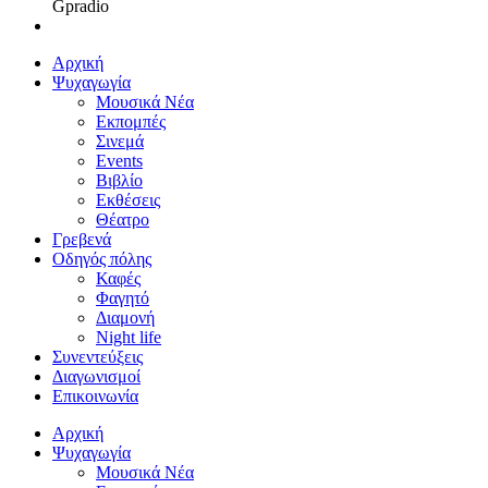
Gpradio
Αρχική
Ψυχαγωγία
Μουσικά Νέα
Εκπομπές
Σινεμά
Events
Βιβλίο
Εκθέσεις
Θέατρο
Γρεβενά
Οδηγός πόλης
Καφές
Φαγητό
Διαμονή
Night life
Συνεντεύξεις
Διαγωνισμοί
Επικοινωνία
Αρχική
Ψυχαγωγία
Μουσικά Νέα