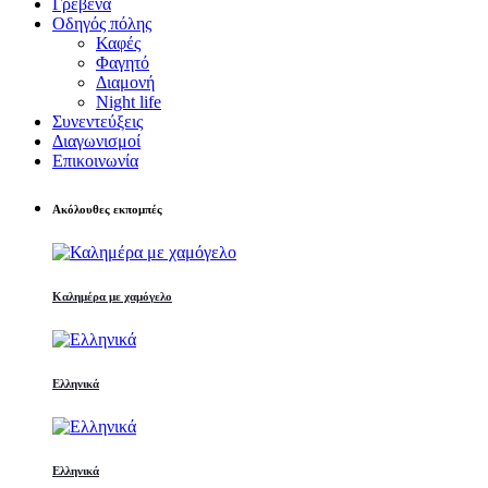
Γρεβενά
Οδηγός πόλης
Καφές
Φαγητό
Διαμονή
Night life
Συνεντεύξεις
Διαγωνισμοί
Επικοινωνία
Ακόλουθες εκπομπές
Καλημέρα με χαμόγελο
Ελληνικά
Ελληνικά