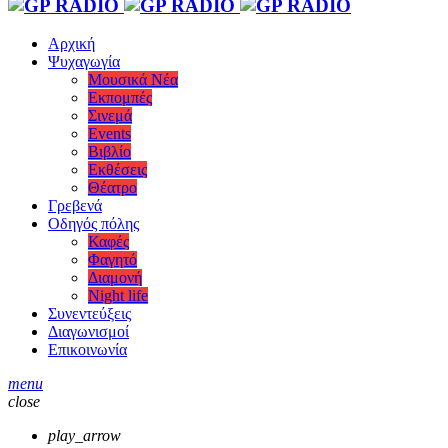
Αρχική
Ψυχαγωγία
Μουσικά Νέα
Εκπομπές
Σινεμά
Events
Βιβλίο
Εκθέσεις
Θέατρο
Γρεβενά
Οδηγός πόλης
Καφές
Φαγητό
Διαμονή
Night life
Συνεντεύξεις
Διαγωνισμοί
Επικοινωνία
menu
close
play_arrow