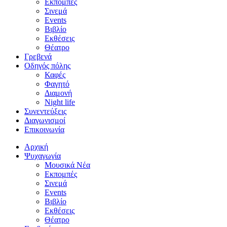
Εκπομπές
Σινεμά
Events
Βιβλίο
Εκθέσεις
Θέατρο
Γρεβενά
Οδηγός πόλης
Καφές
Φαγητό
Διαμονή
Night life
Συνεντεύξεις
Διαγωνισμοί
Επικοινωνία
Αρχική
Ψυχαγωγία
Μουσικά Νέα
Εκπομπές
Σινεμά
Events
Βιβλίο
Εκθέσεις
Θέατρο