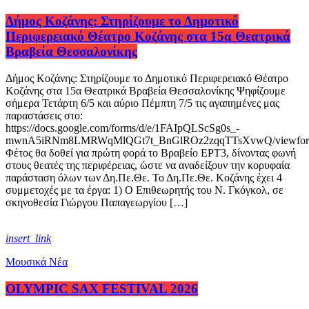
Δήμος Κοζάνης: Στηρίζουμε το Δημοτικό
Περιφερειακό Θέατρο Κοζάνης στα 15α Θεατρικά
Βραβεία Θεσσαλονίκης
Δήμος Κοζάνης: Στηρίζουμε το Δημοτικό Περιφερειακό Θέατρο
Κοζάνης στα 15α Θεατρικά Βραβεία Θεσσαλονίκης Ψηφίζουμε
σήμερα Τετάρτη 6/5 και αύριο Πέμπτη 7/5 τις αγαπημένες μας
παραστάσεις στο:
https://docs.google.com/forms/d/e/1FAIpQLScSg0s_-
mwnA5iRNm8LMRWqMlQGt7t_BnGlROz2zqqTTsXvwQ/viewfo
Φέτος θα δοθεί για πρώτη φορά το Βραβείο ΕΡΤ3, δίνοντας φωνή
στους θεατές της περιφέρειας, ώστε να αναδείξουν την κορυφαία
παράσταση όλων των Δη.Πε.Θε. Το Δη.Πε.Θε. Κοζάνης έχει 4
συμμετοχές με τα έργα: 1) Ο Επιθεωρητής του Ν. Γκόγκολ, σε
σκηνοθεσία Γιώργου Παπαγεωργίου […]
insert_link
Μουσικά Νέα
OLYMPIC SAX FESTIVAL 2026