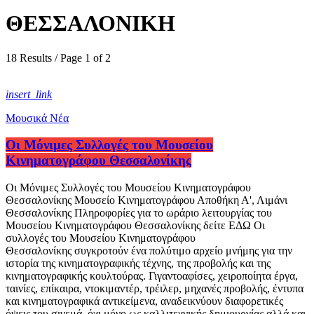
ΘΕΣΣΑΛΟΝΙΚΗ
18 Results / Page 1 of 2
insert_link
Μουσικά Νέα
Οι Μόνιμες Συλλογές του Μουσείου
Κινηματογράφου Θεσσαλονίκης
Οι Μόνιμες Συλλογές του Μουσείου Κινηματογράφου
Θεσσαλονίκης Μουσείο Κινηματογράφου Αποθήκη Α', Λιμάνι
Θεσσαλονίκης Πληροφορίες για το ωράριο λειτουργίας του
Μουσείου Κινηματογράφου Θεσσαλονίκης δείτε ΕΔΩ Οι
συλλογές του Μουσείου Κινηματογράφου
Θεσσαλονίκης συγκροτούν ένα πολύτιμο αρχείο μνήμης για την
ιστορία της κινηματογραφικής τέχνης, της προβολής και της
κινηματογραφικής κουλτούρας. Γιγαντοαφίσες, χειροποίητα έργα,
ταινίες, επίκαιρα, ντοκιμαντέρ, τρέιλερ, μηχανές προβολής, έντυπα
και κινηματογραφικά αντικείμενα, αναδεικνύουν διαφορετικές
όψεις του σινεμά, όχι μόνο ως καλλιτεχνικής δημιουργίας αλλά και