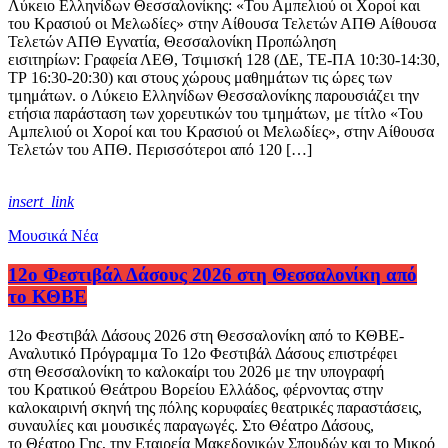
Λύκειο Ελληνίδων Θεσσαλονίκης: «Του Αμπελιού οι Χοροί και
του Κρασιού οι Μελωδίες» στην Αίθουσα Τελετών ΑΠΘ Αίθουσα
Τελετών ΑΠΘ Εγνατία, Θεσσαλονίκη Προπώληση
εισιτηρίων: Γραφεία ΛΕΘ, Τσιμισκή 128 (ΔΕ, ΤΕ-ΠΑ 10:30-14:30,
ΤΡ 16:30-20:30) και στους χώρους μαθημάτων τις ώρες των
τμημάτων. ο Λύκειο Ελληνίδων Θεσσαλονίκης παρουσιάζει την
ετήσια παράσταση των χορευτικών του τμημάτων, με τίτλο «Του
Αμπελιού οι Χοροί και του Κρασιού οι Μελωδίες», στην Αίθουσα
Τελετών του ΑΠΘ. Περισσότεροι από 120 […]
insert_link
Μουσικά Νέα
12ο Φεστιβάλ Δάσους 2026 στη Θεσσαλονίκη από
το ΚΘΒΕ
12ο Φεστιβάλ Δάσους 2026 στη Θεσσαλονίκη από το ΚΘΒΕ-
Αναλυτικό Πρόγραμμα Το 12ο Φεστιβάλ Δάσους επιστρέφει
στη Θεσσαλονίκη το καλοκαίρι του 2026 με την υπογραφή
του Κρατικού Θεάτρου Βορείου Ελλάδος, φέρνοντας στην
καλοκαιρινή σκηνή της πόλης κορυφαίες θεατρικές παραστάσεις,
συναυλίες και μουσικές παραγωγές. Στο Θέατρο Δάσους,
το Θέατρο Γης, την Εταιρεία Μακεδονικών Σπουδών και το Μικρό