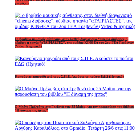
γνωρίζετε
1o βραβείο μουσικής σύνθεσης, στον διεθνή διαγωνισμό “cinema διάβασες;”,
κέρδισε η ταινία ”αΤΑΙΡΙΑΣΤΕΣ”, της ομάδας ΚΙΝΘΕΑ του 2ου ΓΕΛ Γρεβενών
(Video & ηχητικό)
Καινούργιο τραγούδι από τους Σ.Π.Ε. Ακούστε το πρώτοι ΕΔΩ (Ηχητικό)
Ο Μπάνε Πρέλεβιτς στα Γρεβενά στις 25 Μαΐου, για την παρουσίαση του βιβλίου
”Η δύναμη της ήττας”