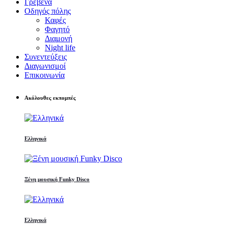
Γρεβενά
Οδηγός πόλης
Καφές
Φαγητό
Διαμονή
Night life
Συνεντεύξεις
Διαγωνισμοί
Επικοινωνία
Ακόλουθες εκπομπές
Ελληνικά
Ξένη μουσική Funky Disco
Ελληνικά