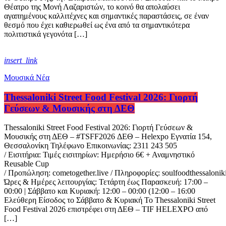
Θέατρο της Μονή Λαζαριστών, το κοινό θα απολαύσει
αγαπημένους καλλιτέχνες και σημαντικές παραστάσεις, σε έναν
θεσμό που έχει καθιερωθεί ως ένα από τα σημαντικότερα
πολιτιστικά γεγονότα […]
insert_link
Μουσικά Νέα
Thessaloniki Street Food Festival 2026: Γιορτή
Γεύσεων & Μουσικής στη ΔΕΘ
Thessaloniki Street Food Festival 2026: Γιορτή Γεύσεων &
Μουσικής στη ΔΕΘ – #TSFF2026 ΔΕΘ – Helexpo Εγνατία 154,
Θεσσαλονίκη Τηλέφωνο Επικοινωνίας: 2311 243 505
/ Εισιτήρια: Τιμές εισιτηρίων: Ημερήσιο 6€ + Αναμνηστικό
Reusable Cup
/ Προπώληση: cometogether.live / Πληροφορίες: soulfoodthessalon
Ώρες & Ημέρες λειτουργίας: Τετάρτη έως Παρασκευή: 17:00 –
00:00 | Σάββατο και Κυριακή: 12:00 – 00:00 (12:00 – 16:00
Ελεύθερη Είσοδος το Σάββατο & Κυριακή Το Thessaloniki Street
Food Festival 2026 επιστρέφει στη ΔΕΘ – TIF HELEXPO από
[…]