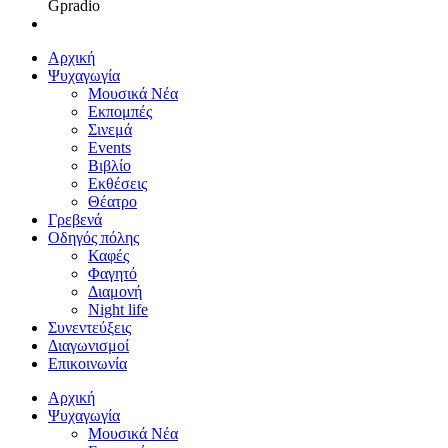
Gpradio
Αρχική
Ψυχαγωγία
Μουσικά Νέα
Εκπομπές
Σινεμά
Events
Βιβλίο
Εκθέσεις
Θέατρο
Γρεβενά
Οδηγός πόλης
Καφές
Φαγητό
Διαμονή
Night life
Συνεντεύξεις
Διαγωνισμοί
Επικοινωνία
Αρχική
Ψυχαγωγία
Μουσικά Νέα