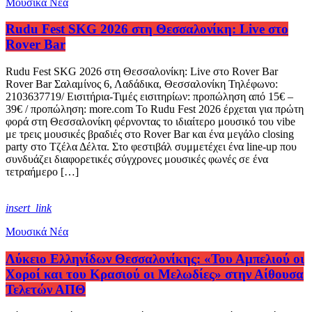
Μουσικά Νέα
Rudu Fest SKG 2026 στη Θεσσαλονίκη: Live στο
Rover Bar
Rudu Fest SKG 2026 στη Θεσσαλονίκη: Live στο Rover Bar
Rover Bar Σαλαμίνος 6, Λαδάδικα, Θεσσαλονίκη Τηλέφωνο:
2103637719/ Εισιτήρια-Τιμές εισιτηρίων: προπώληση από 15€ –
39€ / προπώληση: more.com Το Rudu Fest 2026 έρχεται για πρώτη
φορά στη Θεσσαλονίκη φέρνοντας το ιδιαίτερο μουσικό του vibe
με τρεις μουσικές βραδιές στο Rover Bar και ένα μεγάλο closing
party στο Τζέλα Δέλτα. Στο φεστιβάλ συμμετέχει ένα line-up που
συνδυάζει διαφορετικές σύγχρονες μουσικές φωνές σε ένα
τετραήμερο […]
insert_link
Μουσικά Νέα
Λύκειο Ελληνίδων Θεσσαλονίκης: «Του Αμπελιού οι
Χοροί και του Κρασιού οι Μελωδίες» στην Αίθουσα
Τελετών ΑΠΘ