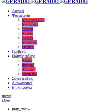
Αρχική
Ψυχαγωγία
Μουσικά Νέα
Εκπομπές
Σινεμά
Events
Βιβλίο
Εκθέσεις
Θέατρο
Γρεβενά
Οδηγός πόλης
Καφές
Φαγητό
Διαμονή
Night life
Συνεντεύξεις
Διαγωνισμοί
Επικοινωνία
menu
close
play_arrow