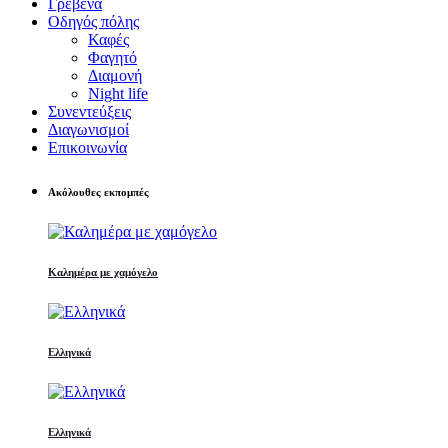
Γρεβενά
Οδηγός πόλης
Καφές
Φαγητό
Διαμονή
Night life
Συνεντεύξεις
Διαγωνισμοί
Επικοινωνία
Ακόλουθες εκπομπές
Καλημέρα με χαμόγελο
Ελληνικά
Ελληνικά