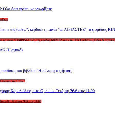
ωρίζετε
ρδισε η ταινία ”αΤΑΙΡΙΑΣΤΕΣ”, της ομάδας ΚΙΝΘΕΑ του 2ου ΓΕΛ Γρεβενών (Video & ηχητικό
Η δύναμη της ήττας”
Gpradio. Τετάρτη 26/6 στις 11:00