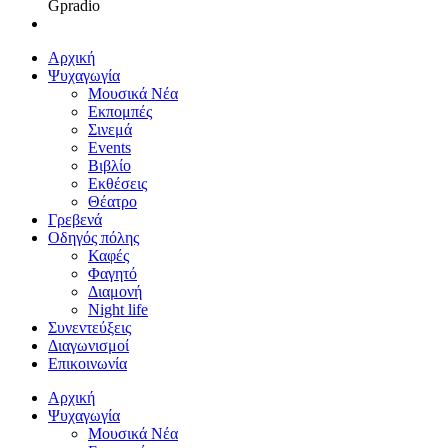
Gpradio
Αρχική
Ψυχαγωγία
Μουσικά Νέα
Εκπομπές
Σινεμά
Events
Βιβλίο
Εκθέσεις
Θέατρο
Γρεβενά
Οδηγός πόλης
Καφές
Φαγητό
Διαμονή
Night life
Συνεντεύξεις
Διαγωνισμοί
Επικοινωνία
Αρχική
Ψυχαγωγία
Μουσικά Νέα