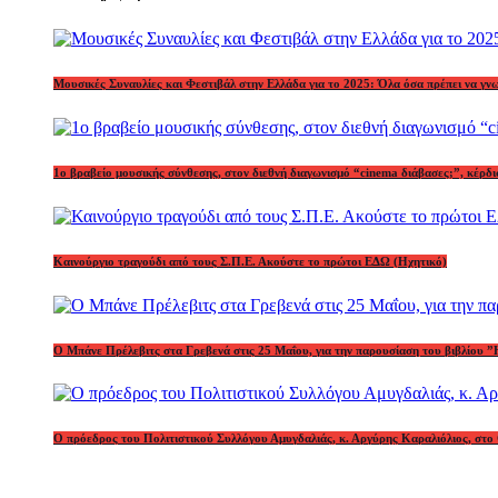
Μουσικές Συναυλίες και Φεστιβάλ στην Ελλάδα για το 2025: Όλα όσα πρέπει να γν
1o βραβείο μουσικής σύνθεσης, στον διεθνή διαγωνισμό “cinema διάβασες;”, κέ
Καινούργιο τραγούδι από τους Σ.Π.Ε. Ακούστε το πρώτοι ΕΔΩ (Ηχητικό)
Ο Μπάνε Πρέλεβιτς στα Γρεβενά στις 25 Μαΐου, για την παρουσίαση του βιβλίου ”
Ο πρόεδρος του Πολιτιστικού Συλλόγου Αμυγδαλιάς, κ. Αργύρης Καραλιόλιος, στο 