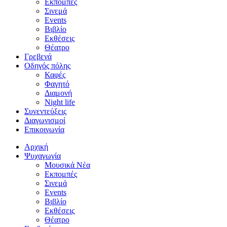
Εκπομπές
Σινεμά
Events
Βιβλίο
Εκθέσεις
Θέατρο
Γρεβενά
Οδηγός πόλης
Καφές
Φαγητό
Διαμονή
Night life
Συνεντεύξεις
Διαγωνισμοί
Επικοινωνία
Αρχική
Ψυχαγωγία
Μουσικά Νέα
Εκπομπές
Σινεμά
Events
Βιβλίο
Εκθέσεις
Θέατρο