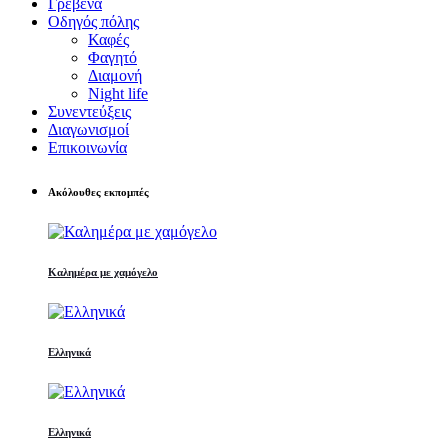
Γρεβενά
Οδηγός πόλης
Καφές
Φαγητό
Διαμονή
Night life
Συνεντεύξεις
Διαγωνισμοί
Επικοινωνία
Ακόλουθες εκπομπές
Καλημέρα με χαμόγελο
Ελληνικά
Ελληνικά