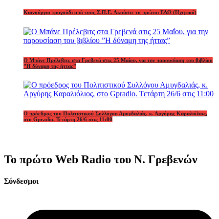
Καινούργιο τραγούδι από τους Σ.Π.Ε. Ακούστε το πρώτοι ΕΔΩ (Ηχητικό)
Ο Μπάνε Πρέλεβιτς στα Γρεβενά στις 25 Μαΐου, για την παρουσίαση του βιβλίου
”Η δύναμη της ήττας”
Ο πρόεδρος του Πολιτιστικού Συλλόγου Αμυγδαλιάς, κ. Αργύρης Καραλιόλιος,
στο Gpradio. Τετάρτη 26/6 στις 11:00
Το πρώτο Web Radio του Ν. Γρεβενών
Σύνδεσμοι