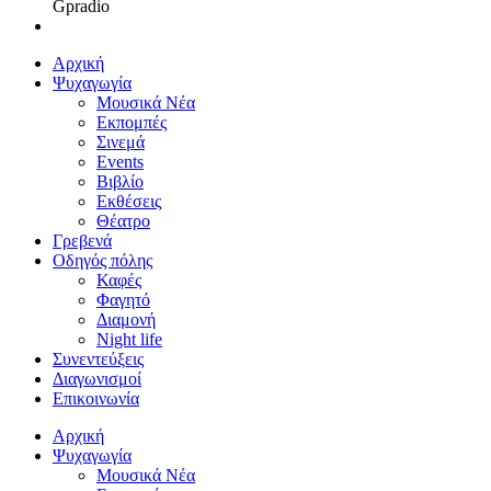
Gpradio
Αρχική
Ψυχαγωγία
Μουσικά Νέα
Εκπομπές
Σινεμά
Events
Βιβλίο
Εκθέσεις
Θέατρο
Γρεβενά
Οδηγός πόλης
Καφές
Φαγητό
Διαμονή
Night life
Συνεντεύξεις
Διαγωνισμοί
Επικοινωνία
Αρχική
Ψυχαγωγία
Μουσικά Νέα