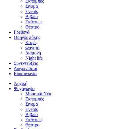
Εκπομπές
Σινεμά
Events
Βιβλίο
Εκθέσεις
Θέατρο
Γρεβενά
Οδηγός πόλης
Καφές
Φαγητό
Διαμονή
Night life
Συνεντεύξεις
Διαγωνισμοί
Επικοινωνία
Αρχική
Ψυχαγωγία
Μουσικά Νέα
Εκπομπές
Σινεμά
Events
Βιβλίο
Εκθέσεις
Θέατρο