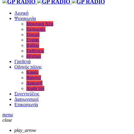
Αρχική
Ψυχαγωγία
Μουσικά Νέα
Εκπομπές
Σινεμά
Events
Βιβλίο
Εκθέσεις
Θέατρο
Γρεβενά
Οδηγός πόλης
Καφές
Φαγητό
Διαμονή
Night life
Συνεντεύξεις
Διαγωνισμοί
Επικοινωνία
menu
close
play_arrow