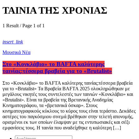
ΤΑΙΝΙΑ ΤΗΣ ΧΡΟΝΙΑΣ
1 Result / Page 1 of 1
insert_link
Μουσικά Νέα
Στο «Κονκλάβιο» το BAFTA καλύτερης
ταινίας:τέσσερα βραβεία για το «Brutalist»
Στο «Κονκλάβιο» το BAFTA καλύτερης ταινίας:τέσσερα βραβεία
για το «Brutalist» Τα Βραβεία BAFTA 2025 ολοκληρώθηκαν με
μεγάλους νικητές τους συντελεστές των ταινιών «Κονκλάβιο» και
«Brutalist». Είναι τα βραβεία της Βρετανικής Αναδημίας
Κινηματογράφου, τα «βρετανικά όσκαρ». Στους
κινηματογραφικούς κύκλους το κύρος τους είναι τεράστιο. Δεκάδες
αστέρες του παγκόσμιου σινεμά βρέθηκαν στην τελετή απονομής,
ορισμένοι εκ των οποίων έλαμψαν με τις εντυπωσιακές και σέξι
εμφανίσεις τους. Η ταινία που αναδείχθηκε η καλύτερη […]