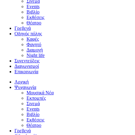
Σινεμά
Events
Βιβλίο
Εκθέσεις
Θέατρο
Γρεβενά
Οδηγός πόλης
Καφές
Φαγητό
Διαμονή
Night life
Συνεντεύξεις
Διαγωνισμοί
Επικοινωνία
Αρχική
Ψυχαγωγία
Μουσικά Νέα
Εκπομπές
Σινεμά
Events
Βιβλίο
Εκθέσεις
Θέατρο
Γρεβενά