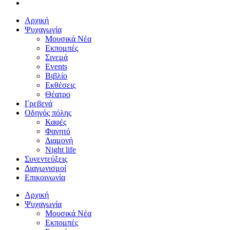
Αρχική
Ψυχαγωγία
Μουσικά Νέα
Εκπομπές
Σινεμά
Events
Βιβλίο
Εκθέσεις
Θέατρο
Γρεβενά
Οδηγός πόλης
Καφές
Φαγητό
Διαμονή
Night life
Συνεντεύξεις
Διαγωνισμοί
Επικοινωνία
Αρχική
Ψυχαγωγία
Μουσικά Νέα
Εκπομπές