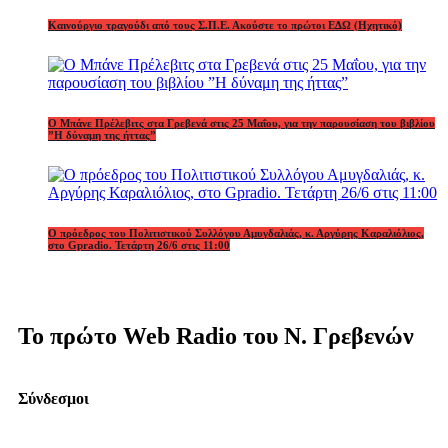
Καινούργιο τραγούδι από τους Σ.Π.Ε. Ακούστε το πρώτοι ΕΔΩ (Ηχητικό)
Ο Μπάνε Πρέλεβιτς στα Γρεβενά στις 25 Μαΐου, για την παρουσίαση του βιβλίου
”Η δύναμη της ήττας”
Ο πρόεδρος του Πολιτιστικού Συλλόγου Αμυγδαλιάς, κ. Αργύρης Καραλιόλιος,
στο Gpradio. Τετάρτη 26/6 στις 11:00
Το πρώτο Web Radio του Ν. Γρεβενών
Σύνδεσμοι