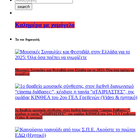
search
Καλημέρα με χαμόγελο
Τα πιο δημοφιλή
Μουσικές Συναυλίες και Φεστιβάλ στην Ελλάδα για το 2025: Όλα όσα πρέπει να
γνωρίζετε
1o βραβείο μουσικής σύνθεσης, στον διεθνή διαγωνισμό “cinema διάβασες;”,
κέρδισε η ταινία ”αΤΑΙΡΙΑΣΤΕΣ”, της ομάδας ΚΙΝΘΕΑ του 2ου ΓΕΛ Γρεβενών
(Video & ηχητικό)