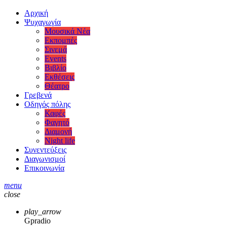
Αρχική
Ψυχαγωγία
Μουσικά Νέα
Εκπομπές
Σινεμά
Events
Βιβλίο
Εκθέσεις
Θέατρο
Γρεβενά
Οδηγός πόλης
Καφές
Φαγητό
Διαμονή
Night life
Συνεντεύξεις
Διαγωνισμοί
Επικοινωνία
menu
close
play_arrow
Gpradio