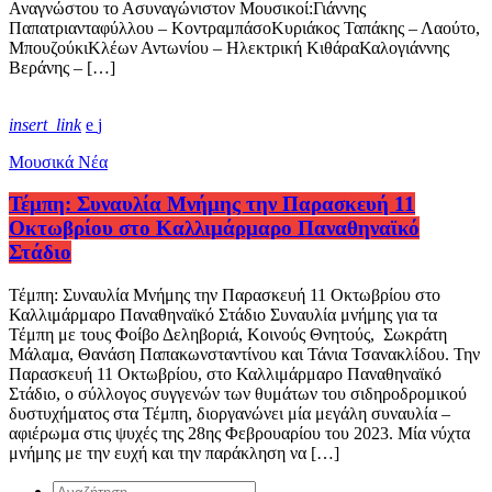
Αναγνώστου το Ασυναγώνιστον Μουσικοί:Γιάννης
Παπατριανταφύλλου – ΚοντραμπάσοΚυριάκος Ταπάκης – Λαούτο,
ΜπουζούκιΚλέων Αντωνίου – Ηλεκτρική ΚιθάραΚαλογιάννης
Βεράνης – […]
insert_link
Μουσικά Νέα
Τέμπη: Συναυλία Μνήμης την Παρασκευή 11
Οκτωβρίου στο Καλλιμάρμαρο Παναθηναϊκό
Στάδιο
Τέμπη: Συναυλία Μνήμης την Παρασκευή 11 Οκτωβρίου στο
Καλλιμάρμαρο Παναθηναϊκό Στάδιο Συναυλία μνήμης για τα
Τέμπη με τους Φοίβο Δεληβοριά, Κοινούς Θνητούς, Σωκράτη
Μάλαμα, Θανάση Παπακωνσταντίνου και Τάνια Τσανακλίδου. Την
Παρασκευή 11 Οκτωβρίου, στο Καλλιμάρμαρο Παναθηναϊκό
Στάδιο, ο σύλλογος συγγενών των θυμάτων του σιδηροδρομικού
δυστυχήματος στα Τέμπη, διοργανώνει μία μεγάλη συναυλία –
αφιέρωμα στις ψυχές της 28ης Φεβρουαρίου του 2023. Μία νύχτα
μνήμης με την ευχή και την παράκληση να […]