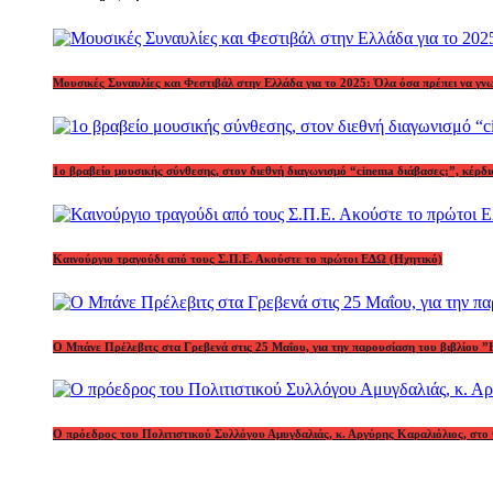
Μουσικές Συναυλίες και Φεστιβάλ στην Ελλάδα για το 2025: Όλα όσα πρέπει να γν
1o βραβείο μουσικής σύνθεσης, στον διεθνή διαγωνισμό “cinema διάβασες;”, κέ
Καινούργιο τραγούδι από τους Σ.Π.Ε. Ακούστε το πρώτοι ΕΔΩ (Ηχητικό)
Ο Μπάνε Πρέλεβιτς στα Γρεβενά στις 25 Μαΐου, για την παρουσίαση του βιβλίου ”
Ο πρόεδρος του Πολιτιστικού Συλλόγου Αμυγδαλιάς, κ. Αργύρης Καραλιόλιος, στο 