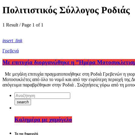
Πολιτιστικός Σύλλογος Ροδιάς
1 Result / Page 1 of 1
insert_link
Γρεβενά
Με επιτυχία διοργανώθηκε η ”Hμέρα Μοτοσυκλετισμ
Με μεγάλη επιτυχία πραγματοποιήθηκε στη Ροδιά Γρεβενών η γιο
Μοτοσυκλέτες από όλο το νομό και από την ευρύτερη περιοχή της 
απόγευμα παραβρέθηκαν στην Ροδιά . Συζητήσεις γύρω από τη μοτοσ
search
Καλημέρα με χαμόγελο
Τα πιο δημοφιλή