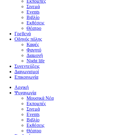
Εκπομπές
Σινεμά
Events
Βιβλίο
Εκθέσεις
Θέατρο
Γρεβενά
Οδηγός πόλης
Καφές
Φαγητό
Διαμονή
Night life
Συνεντεύξεις
Διαγωνισμοί
Επικοινωνία
Αρχική
Ψυχαγωγία
Μουσικά Νέα
Εκπομπές
Σινεμά
Events
Βιβλίο
Εκθέσεις
Θέατρο