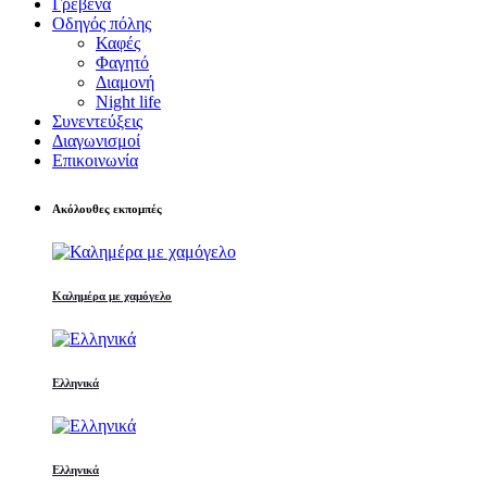
Γρεβενά
Οδηγός πόλης
Καφές
Φαγητό
Διαμονή
Night life
Συνεντεύξεις
Διαγωνισμοί
Επικοινωνία
Ακόλουθες εκπομπές
Καλημέρα με χαμόγελο
Ελληνικά
Ελληνικά