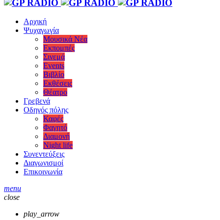
Αρχική
Ψυχαγωγία
Μουσικά Νέα
Εκπομπές
Σινεμά
Events
Βιβλίο
Εκθέσεις
Θέατρο
Γρεβενά
Οδηγός πόλης
Καφές
Φαγητό
Διαμονή
Night life
Συνεντεύξεις
Διαγωνισμοί
Επικοινωνία
menu
close
play_arrow