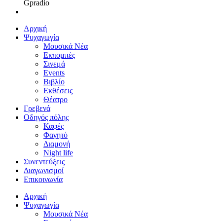
Gpradio
Αρχική
Ψυχαγωγία
Μουσικά Νέα
Εκπομπές
Σινεμά
Events
Βιβλίο
Εκθέσεις
Θέατρο
Γρεβενά
Οδηγός πόλης
Καφές
Φαγητό
Διαμονή
Night life
Συνεντεύξεις
Διαγωνισμοί
Επικοινωνία
Αρχική
Ψυχαγωγία
Μουσικά Νέα