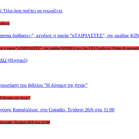
ωρίζετε
ρδισε η ταινία ”αΤΑΙΡΙΑΣΤΕΣ”, της ομάδας ΚΙΝΘΕΑ του 2ου ΓΕΛ Γρεβενών (Video & ηχητικό
Η δύναμη της ήττας”
Gpradio. Τετάρτη 26/6 στις 11:00