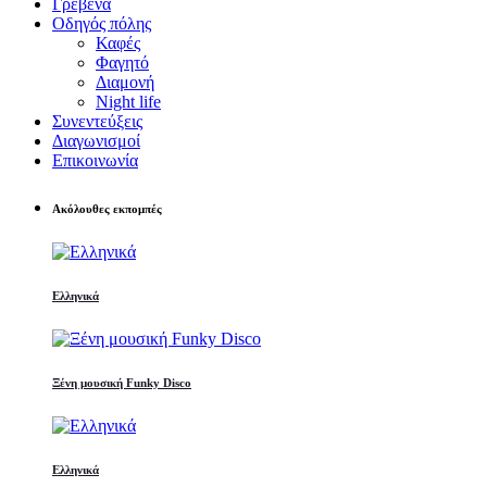
Γρεβενά
Οδηγός πόλης
Καφές
Φαγητό
Διαμονή
Night life
Συνεντεύξεις
Διαγωνισμοί
Επικοινωνία
Ακόλουθες εκπομπές
Ελληνικά
Ξένη μουσική Funky Disco
Ελληνικά