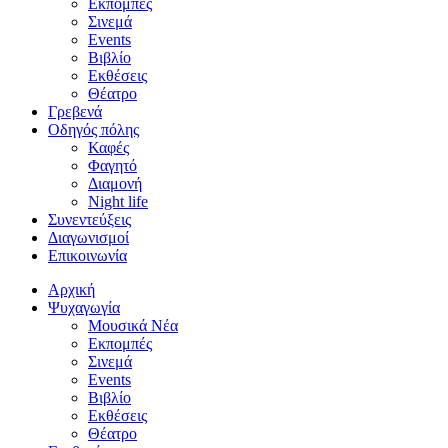
Εκπομπές
Σινεμά
Events
Βιβλίο
Εκθέσεις
Θέατρο
Γρεβενά
Οδηγός πόλης
Καφές
Φαγητό
Διαμονή
Night life
Συνεντεύξεις
Διαγωνισμοί
Επικοινωνία
Αρχική
Ψυχαγωγία
Μουσικά Νέα
Εκπομπές
Σινεμά
Events
Βιβλίο
Εκθέσεις
Θέατρο