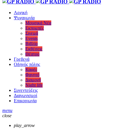
Αρχική
Ψυχαγωγία
Μουσικά Νέα
Εκπομπές
Σινεμά
Events
Βιβλίο
Εκθέσεις
Θέατρο
Γρεβενά
Οδηγός πόλης
Καφές
Φαγητό
Διαμονή
Night life
Συνεντεύξεις
Διαγωνισμοί
Επικοινωνία
menu
close
play_arrow