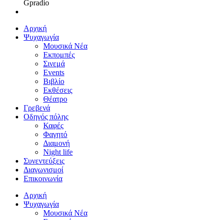
Gpradio
Αρχική
Ψυχαγωγία
Μουσικά Νέα
Εκπομπές
Σινεμά
Events
Βιβλίο
Εκθέσεις
Θέατρο
Γρεβενά
Οδηγός πόλης
Καφές
Φαγητό
Διαμονή
Night life
Συνεντεύξεις
Διαγωνισμοί
Επικοινωνία
Αρχική
Ψυχαγωγία
Μουσικά Νέα