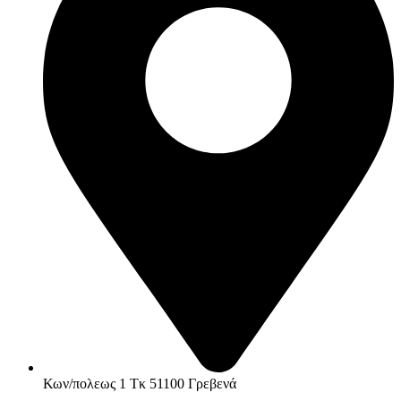
Κων/πολεως 1 Τκ 51100 Γρεβενά