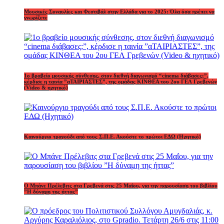
Μουσικές Συναυλίες και Φεστιβάλ στην Ελλάδα για το 2025: Όλα όσα πρέπει να
γνωρίζετε
1o βραβείο μουσικής σύνθεσης, στον διεθνή διαγωνισμό “cinema διάβασες;”,
κέρδισε η ταινία ”αΤΑΙΡΙΑΣΤΕΣ”, της ομάδας ΚΙΝΘΕΑ του 2ου ΓΕΛ Γρεβενών
(Video & ηχητικό)
Καινούργιο τραγούδι από τους Σ.Π.Ε. Ακούστε το πρώτοι ΕΔΩ (Ηχητικό)
Ο Μπάνε Πρέλεβιτς στα Γρεβενά στις 25 Μαΐου, για την παρουσίαση του βιβλίου
”Η δύναμη της ήττας”