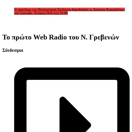
Ο πρόεδρος του Πολιτιστικού Συλλόγου Αμυγδαλιάς, κ. Αργύρης Καραλιόλιος,
στο Gpradio. Τετάρτη 26/6 στις 11:00
Το πρώτο Web Radio του Ν. Γρεβενών
Σύνδεσμοι