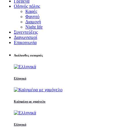
Γρεβενά
Οδηγός πόλης
Καφές
Φαγητό
Διαμονή
Night life
Συνεντεύξεις
Διαγωνισμοί
Επικοινωνία
Ακόλουθες εκπομπές
Ελληνικά
Καλημέρα με χαμόγελο
Ελληνικά