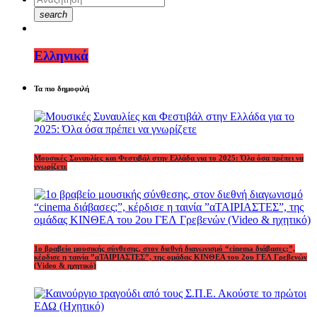
search
Ελληνικά
Τα πιο δημοφιλή
Μουσικές Συναυλίες και Φεστιβάλ στην Ελλάδα για το 2025: Όλα όσα πρέπει να
γνωρίζετε
1o βραβείο μουσικής σύνθεσης, στον διεθνή διαγωνισμό “cinema διάβασες;”,
κέρδισε η ταινία ”αΤΑΙΡΙΑΣΤΕΣ”, της ομάδας ΚΙΝΘΕΑ του 2ου ΓΕΛ Γρεβενών
(Video & ηχητικό)