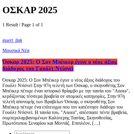
ΟΣΚΑΡ 2025
1 Result / Page 1 of 1
insert_link
Μουσικά Νέα
Όσκαρ 2025: Ο Σον Μπέικερ έγινε ο νέος άξιος
διάδοχος του Γουόλτ Ντίσνεϊ
Όσκαρ 2025: Ο Σον Μπέικερ έγινε ο νέος άξιος διάδοχος του
Γουόλτ Ντίσνεϊ Στην 97η τελετή των Όσκαρ, ο σκηνοθέτης Σον
Μπέικερ πέτυχε έναν ιστορικό θρίαμβο με την ταινία του "Anora",
κερδίζοντας τέσσερα βραβεία σε ατομικές κατηγορίες. Στην 97η
τελετή απονομής των Βραβείων Όσκαρ, ο σκηνοθέτης Σον
Μπέικερ πέτυχε ένα επίτευγμα που τον κατέστησε διάδοχο του
Γουόλτ Ντίσνεϊ. Η ταινία του, "Anora", απέσπασε πέντε βραβεία,
συμπεριλαμβανομένων Καλύτερης Ταινίας, Σκηνοθεσίας,
Πρωτότυπου Σεναρίου και Μοντάζ. Επιπλέον, […]