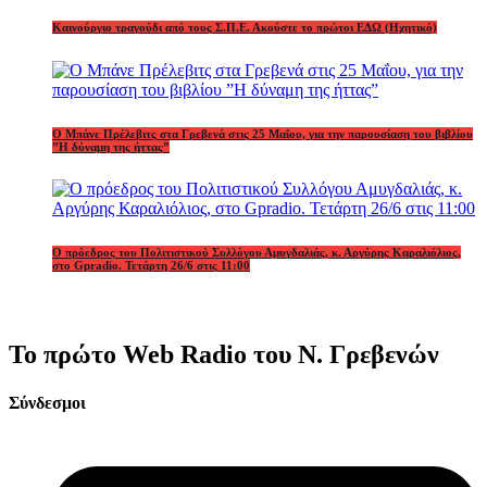
Καινούργιο τραγούδι από τους Σ.Π.Ε. Ακούστε το πρώτοι ΕΔΩ (Ηχητικό)
Ο Μπάνε Πρέλεβιτς στα Γρεβενά στις 25 Μαΐου, για την παρουσίαση του βιβλίου
”Η δύναμη της ήττας”
Ο πρόεδρος του Πολιτιστικού Συλλόγου Αμυγδαλιάς, κ. Αργύρης Καραλιόλιος,
στο Gpradio. Τετάρτη 26/6 στις 11:00
Το πρώτο Web Radio του Ν. Γρεβενών
Σύνδεσμοι