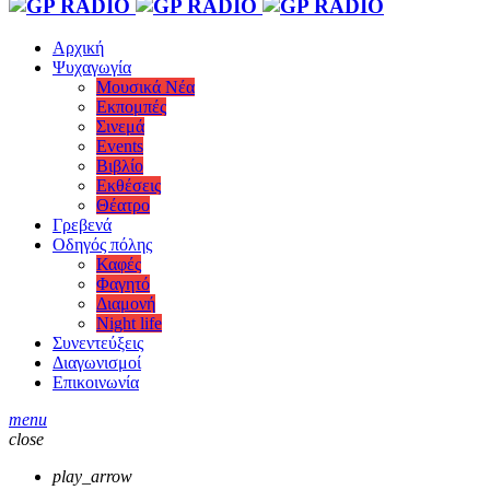
Αρχική
Ψυχαγωγία
Μουσικά Νέα
Εκπομπές
Σινεμά
Events
Βιβλίο
Εκθέσεις
Θέατρο
Γρεβενά
Οδηγός πόλης
Καφές
Φαγητό
Διαμονή
Night life
Συνεντεύξεις
Διαγωνισμοί
Επικοινωνία
menu
close
play_arrow