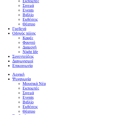
Εκπομπές
Σινεμά
Events
Βιβλίο
Εκθέσεις
Θέατρο
Γρεβενά
Οδηγός πόλης
Καφές
Φαγητό
Διαμονή
Night life
Συνεντεύξεις
Διαγωνισμοί
Επικοινωνία
Αρχική
Ψυχαγωγία
Μουσικά Νέα
Εκπομπές
Σινεμά
Events
Βιβλίο
Εκθέσεις
Θέατρο