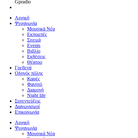
Gpradio
Αρχική
Ψυχαγωγία
Μουσικά Νέα
Εκπομπές
Σινεμά
Events
Βιβλίο
Εκθέσεις
Θέατρο
Γρεβενά
Οδηγός πόλης
Καφές
Φαγητό
Διαμονή
Night life
Συνεντεύξεις
Διαγωνισμοί
Επικοινωνία
Αρχική
Ψυχαγωγία
Μουσικά Νέα