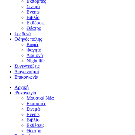
Εκπομπές
Σινεμά
Events
Βιβλίο
Εκθέσεις
Θέατρο
Γρεβενά
Οδηγός πόλης
Καφές
Φαγητό
Διαμονή
Night life
Συνεντεύξεις
Διαγωνισμοί
Επικοινωνία
Αρχική
Ψυχαγωγία
Μουσικά Νέα
Εκπομπές
Σινεμά
Events
Βιβλίο
Εκθέσεις
Θέατρο