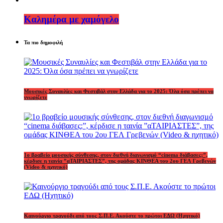
Καλημέρα με χαμόγελο
Τα πιο δημοφιλή
Μουσικές Συναυλίες και Φεστιβάλ στην Ελλάδα για το 2025: Όλα όσα πρέπει να
γνωρίζετε
1o βραβείο μουσικής σύνθεσης, στον διεθνή διαγωνισμό “cinema διάβασες;”,
κέρδισε η ταινία ”αΤΑΙΡΙΑΣΤΕΣ”, της ομάδας ΚΙΝΘΕΑ του 2ου ΓΕΛ Γρεβενών
(Video & ηχητικό)
Καινούργιο τραγούδι από τους Σ.Π.Ε. Ακούστε το πρώτοι ΕΔΩ (Ηχητικό)