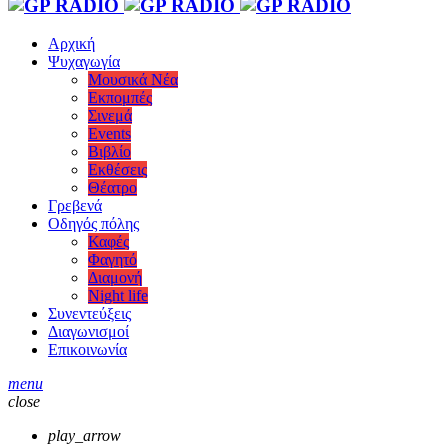
Αρχική
Ψυχαγωγία
Μουσικά Νέα
Εκπομπές
Σινεμά
Events
Βιβλίο
Εκθέσεις
Θέατρο
Γρεβενά
Οδηγός πόλης
Καφές
Φαγητό
Διαμονή
Night life
Συνεντεύξεις
Διαγωνισμοί
Επικοινωνία
menu
close
play_arrow