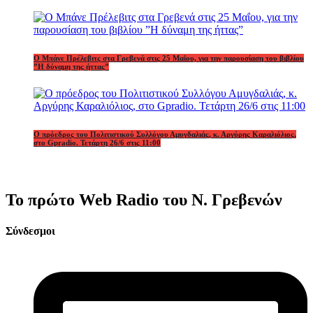
Ο Μπάνε Πρέλεβιτς στα Γρεβενά στις 25 Μαΐου, για την παρουσίαση του βιβλίου
”Η δύναμη της ήττας”
Ο πρόεδρος του Πολιτιστικού Συλλόγου Αμυγδαλιάς, κ. Αργύρης Καραλιόλιος,
στο Gpradio. Τετάρτη 26/6 στις 11:00
Το πρώτο Web Radio του Ν. Γρεβενών
Σύνδεσμοι