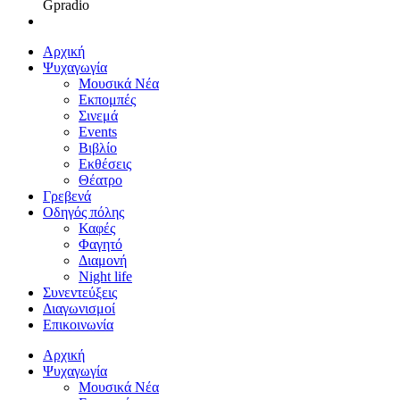
Gpradio
Αρχική
Ψυχαγωγία
Μουσικά Νέα
Εκπομπές
Σινεμά
Events
Βιβλίο
Εκθέσεις
Θέατρο
Γρεβενά
Οδηγός πόλης
Καφές
Φαγητό
Διαμονή
Night life
Συνεντεύξεις
Διαγωνισμοί
Επικοινωνία
Αρχική
Ψυχαγωγία
Μουσικά Νέα