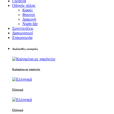
Γρεβενά
Οδηγός πόλης
Καφές
Φαγητό
Διαμονή
Night life
Συνεντεύξεις
Διαγωνισμοί
Επικοινωνία
Ακόλουθες εκπομπές
Καλημέρα με χαμόγελο
Ελληνικά
Ελληνικά