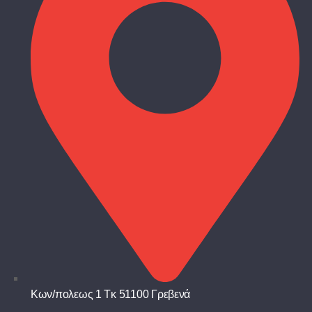
Κων/πολεως 1 Τκ 51100 Γρεβενά