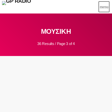
menu
close
ΜΟΥΣΙΚΗ
play_arrow
Gpradio
36 Results / Page 3 of 4
Αρχική
Ψυχαγωγία
insert_link
Μουσικά Νέα
Γρεβενά
Εκπομπές
Οδηγός πόλης
Σινεμά
Καφές
Συνεντεύξεις
Events