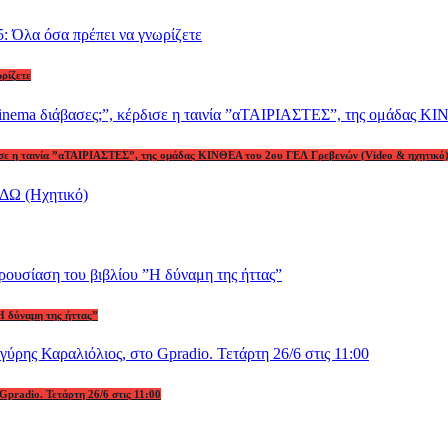
ωρίζετε
ρδισε η ταινία ”αΤΑΙΡΙΑΣΤΕΣ”, της ομάδας ΚΙΝΘΕΑ του 2ου ΓΕΛ Γρεβενών (Video & ηχητικό
Η δύναμη της ήττας”
Gpradio. Τετάρτη 26/6 στις 11:00