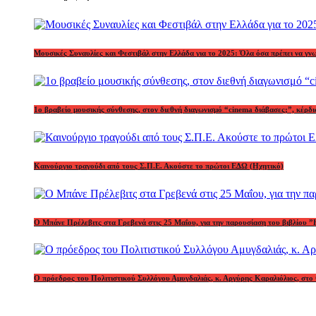
Μουσικές Συναυλίες και Φεστιβάλ στην Ελλάδα για το 2025: Όλα όσα πρέπει να γν
1o βραβείο μουσικής σύνθεσης, στον διεθνή διαγωνισμό “cinema διάβασες;”, κέ
Καινούργιο τραγούδι από τους Σ.Π.Ε. Ακούστε το πρώτοι ΕΔΩ (Ηχητικό)
Ο Μπάνε Πρέλεβιτς στα Γρεβενά στις 25 Μαΐου, για την παρουσίαση του βιβλίου ”
Ο πρόεδρος του Πολιτιστικού Συλλόγου Αμυγδαλιάς, κ. Αργύρης Καραλιόλιος, στο 