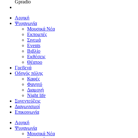
Gpradio
Αρχική
Ψυχαγωγία
Μουσικά Νέα
Εκπομπές
Σινεμά
Events
Βιβλίο
Εκθέσεις
Θέατρο
Γρεβενά
Οδηγός πόλης
Καφές
Φαγητό
Διαμονή
Night life
Συνεντεύξεις
Διαγωνισμοί
Επικοινωνία
Αρχική
Ψυχαγωγία
Μουσικά Νέα