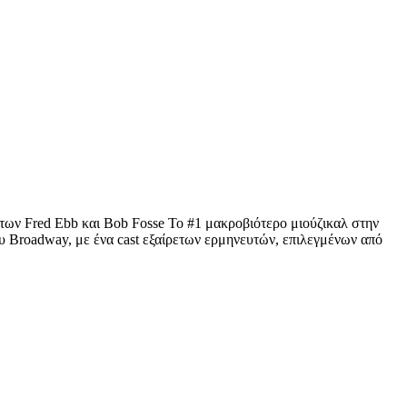
των Fred Ebb και Bob Fosse To #1 μακροβιότερο μιούζικαλ στην
ου Broadway, με ένα cast εξαίρετων ερμηνευτών, επιλεγμένων από