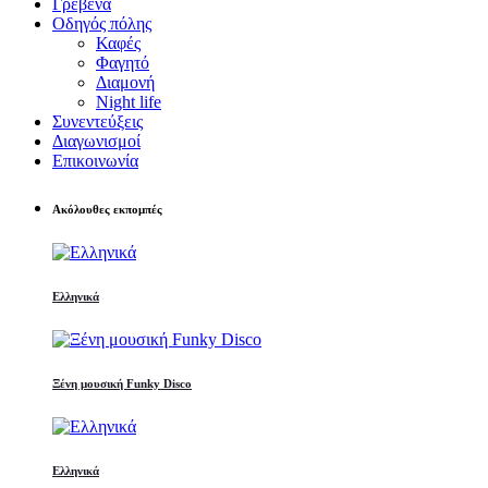
Γρεβενά
Οδηγός πόλης
Καφές
Φαγητό
Διαμονή
Night life
Συνεντεύξεις
Διαγωνισμοί
Επικοινωνία
Ακόλουθες εκπομπές
Ελληνικά
Ξένη μουσική Funky Disco
Ελληνικά