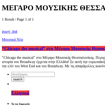
ΜΕΓΑΡΟ ΜΟΥΣΙΚΗΣ ΘΕΣΣ
1 Result / Page 1 of 1
insert_link
Μουσικά Νέα
“Chicago the musical” στο Μέγαρο Μουσικής Θεσσα
"Chicago the musical" στο Μέγαρο Μουσικής Θεσσαλονίκης. Περιγρα
ιστορία του Broadway έρχεται στην Ελλάδα! Σε αυτή την ευρωπαϊκή
την ελίτ του West End και του Boradway. Με τις απαράμιλλες ικανό
search
Ελληνικά
Τα πιο δημοφιλή