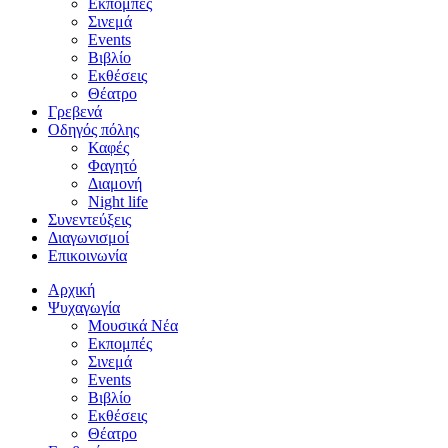
Εκπομπές
Σινεμά
Events
Βιβλίο
Εκθέσεις
Θέατρο
Γρεβενά
Οδηγός πόλης
Καφές
Φαγητό
Διαμονή
Night life
Συνεντεύξεις
Διαγωνισμοί
Επικοινωνία
Αρχική
Ψυχαγωγία
Μουσικά Νέα
Εκπομπές
Σινεμά
Events
Βιβλίο
Εκθέσεις
Θέατρο