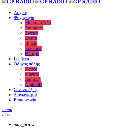
Αρχική
Ψυχαγωγία
Μουσικά Νέα
Εκπομπές
Σινεμά
Events
Βιβλίο
Εκθέσεις
Θέατρο
Γρεβενά
Οδηγός πόλης
Καφές
Φαγητό
Διαμονή
Night life
Συνεντεύξεις
Διαγωνισμοί
Επικοινωνία
menu
close
play_arrow