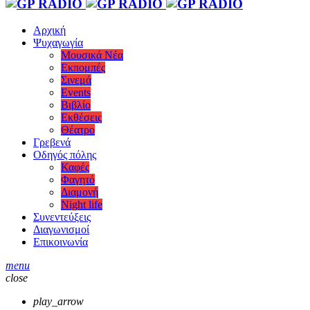
Αρχική
Ψυχαγωγία
Μουσικά Νέα
Εκπομπές
Σινεμά
Events
Βιβλίο
Εκθέσεις
Θέατρο
Γρεβενά
Οδηγός πόλης
Καφές
Φαγητό
Διαμονή
Night life
Συνεντεύξεις
Διαγωνισμοί
Επικοινωνία
menu
close
play_arrow