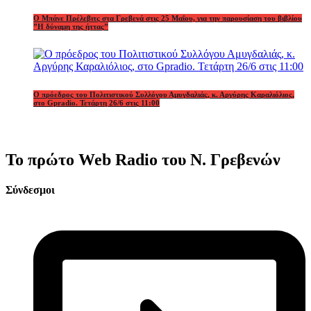
Ο Μπάνε Πρέλεβιτς στα Γρεβενά στις 25 Μαΐου, για την παρουσίαση του βιβλίου
”Η δύναμη της ήττας”
Ο πρόεδρος του Πολιτιστικού Συλλόγου Αμυγδαλιάς, κ. Αργύρης Καραλιόλιος,
στο Gpradio. Τετάρτη 26/6 στις 11:00
Το πρώτο Web Radio του Ν. Γρεβενών
Σύνδεσμοι