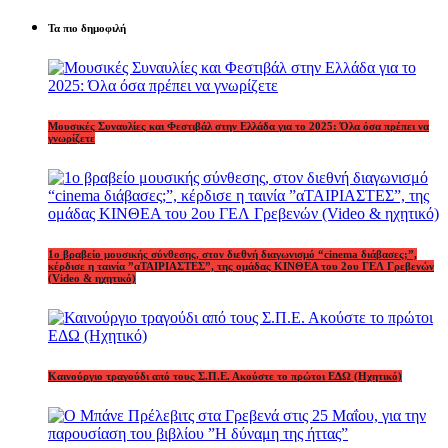
Τα πιο δημοφιλή
Μουσικές Συναυλίες και Φεστιβάλ στην Ελλάδα για το 2025: Όλα όσα πρέπει να
γνωρίζετε
1o βραβείο μουσικής σύνθεσης, στον διεθνή διαγωνισμό “cinema διάβασες;”,
κέρδισε η ταινία ”αΤΑΙΡΙΑΣΤΕΣ”, της ομάδας ΚΙΝΘΕΑ του 2ου ΓΕΛ Γρεβενών
(Video & ηχητικό)
Καινούργιο τραγούδι από τους Σ.Π.Ε. Ακούστε το πρώτοι ΕΔΩ (Ηχητικό)