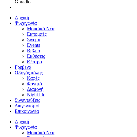
Gpradio
Αρχική
Ψυχαγωγία
Μουσικά Νέα
Εκπομπές
Σινεμά
Events
Βιβλίο
Εκθέσεις
Θέατρο
Γρεβενά
Οδηγός πόλης
Καφές
Φαγητό
Διαμονή
Night life
Συνεντεύξεις
Διαγωνισμοί
Επικοινωνία
Αρχική
Ψυχαγωγία
Μουσικά Νέα