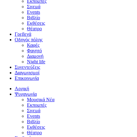
Εκπομπές
Σινεμά
Events
Βιβλίο
Εκθέσεις
Θέατρο
Γρεβενά
Οδηγός πόλης
Καφές
Φαγητό
Διαμονή
Night life
Συνεντεύξεις
Διαγωνισμοί
Επικοινωνία
Αρχική
Ψυχαγωγία
Μουσικά Νέα
Εκπομπές
Σινεμά
Events
Βιβλίο
Εκθέσεις
Θέατρο