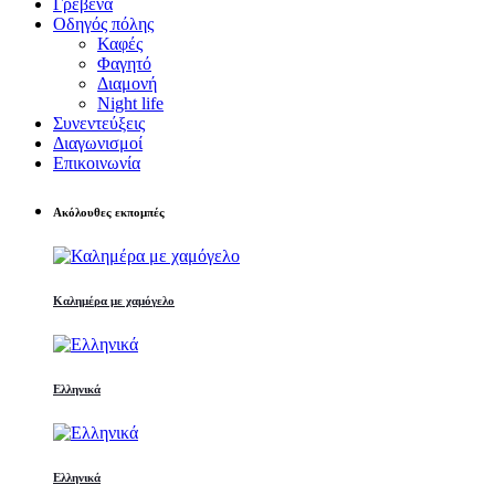
Γρεβενά
Οδηγός πόλης
Καφές
Φαγητό
Διαμονή
Night life
Συνεντεύξεις
Διαγωνισμοί
Επικοινωνία
Ακόλουθες εκπομπές
Καλημέρα με χαμόγελο
Ελληνικά
Ελληνικά