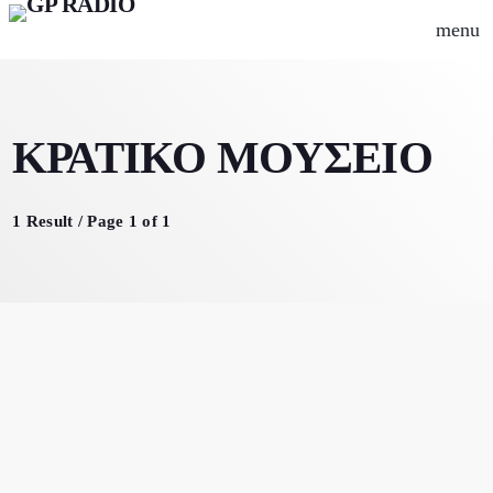
menu
close
ΚΡΑΤΙΚΟ ΜΟΥΣΕΙΟ
play_arrow
Gpradio
1 Result / Page 1 of 1
Αρχική
Ψυχαγωγία
Μουσικά Νέα
Γρεβενά
Εκπομπές
Οδηγός πόλης
Σινεμά
Καφές
Συνεντεύξεις
Events