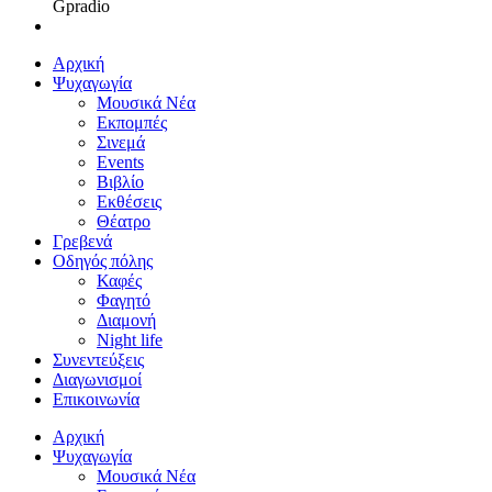
Gpradio
Αρχική
Ψυχαγωγία
Μουσικά Νέα
Εκπομπές
Σινεμά
Events
Βιβλίο
Εκθέσεις
Θέατρο
Γρεβενά
Οδηγός πόλης
Καφές
Φαγητό
Διαμονή
Night life
Συνεντεύξεις
Διαγωνισμοί
Επικοινωνία
Αρχική
Ψυχαγωγία
Μουσικά Νέα