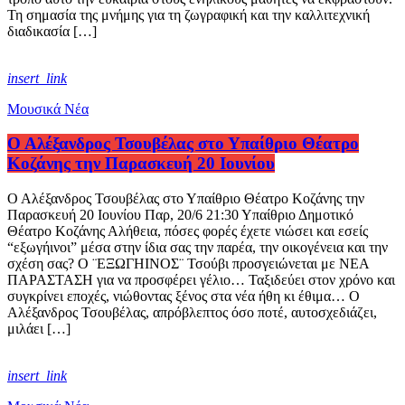
Τη σημασία της μνήμης για τη ζωγραφική και την καλλιτεχνική
διαδικασία […]
insert_link
Μουσικά Νέα
Ο Αλέξανδρος Τσουβέλας στο Υπαίθριο Θέατρο
Κοζάνης την Παρασκευή 20 Ιουνίου
Ο Αλέξανδρος Τσουβέλας στο Υπαίθριο Θέατρο Κοζάνης την
Παρασκευή 20 Ιουνίου Παρ, 20/6 21:30 Υπαίθριο Δημοτικό
Θέατρο Κοζάνης Αλήθεια, πόσες φορές έχετε νιώσει και εσείς
“εξωγήινοι” μέσα στην ίδια σας την παρέα, την οικογένεια και την
σχέση σας? Ο ¨ΕΞΩΓΗΙΝΟΣ¨ Τσούβι προσγειώνεται με ΝΕΑ
ΠΑΡΑΣΤΑΣΗ για να προσφέρει γέλιο… Ταξιδεύει στον χρόνο και
συγκρίνει εποχές, νιώθοντας ξένος στα νέα ήθη κι έθιμα… Ο
Αλέξανδρος Τσουβέλας, απρόβλεπτος όσο ποτέ, αυτοσχεδιάζει,
μιλάει […]
insert_link