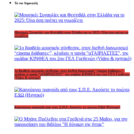
Τα πιο δημοφιλή
Μουσικές Συναυλίες και Φεστιβάλ στην Ελλάδα για το 2025: Όλα όσα πρέπει να
γνωρίζετε
1o βραβείο μουσικής σύνθεσης, στον διεθνή διαγωνισμό “cinema διάβασες;”,
κέρδισε η ταινία ”αΤΑΙΡΙΑΣΤΕΣ”, της ομάδας ΚΙΝΘΕΑ του 2ου ΓΕΛ Γρεβενών
(Video & ηχητικό)
Καινούργιο τραγούδι από τους Σ.Π.Ε. Ακούστε το πρώτοι ΕΔΩ (Ηχητικό)