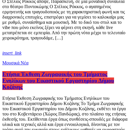
Ο Στέλιος Ρόκκος απόψε, Παρασκευή, σε μία μοναδική συναυλία
στο θέατρο Ποντοκώμης Ο Στέλιος Ρόκκος, ο αγαπημένος
ερμηνευτής και τραγουδοποιός με τη χαρακτηριστική φωνή και τις
διαχρονικές επιτυχίες, επιστρέφει για να γεμίσει το καλοκαίρι μας
με ρυθμό, συναίσθημα και μουσική. Με το δικό του στυλ και το
vibe που μόνο εκείνος ξέρει να φέρνει στη σκηνή, κάθε live
μετατρέπεται σε εμπειρία. Από την πρώτη νότα μέχρι το τελευταίο
χειροκρότημα, τραγουδάμε, […]
insert_link
Μουσικά Νέα
Ετήσια Έκθεση Ζωγραφικής του Τμήματος
Ενηλίκων του Εικαστικού Εργαστηρίου Δήμου
Κοζάνης
Ετήσια Έκθεση Ζωγραφικής του Τμήματος Ενηλίκων του
Εικαστικού Εργαστηρίου Δήμου Κοζάνης Το Τμήμα Ζωγραφικής
του Εικαστικού Εργαστηρίου του Δήμου Κοζάνης, εκθέτει τα έργα
του στο Κοβεντάρειο (Χώρος Πανδώρας), στο πλαίσιο της ετήσιας
έκθεσής του. Εκτίθενται έργα όπως συνθέσεις-σπουδές με διάφορα
υλικά και τεχνικές αλλά και έργα εννοιολογικά, δίνοντας με τον
τρόπο αυτό την ευκαιρία στους ενήλικους μαθητές να εκφραστούν.