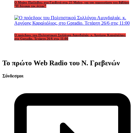
Ο Μπάνε Πρέλεβιτς στα Γρεβενά στις 25 Μαΐου, για την παρουσίαση του βιβλίου
”Η δύναμη της ήττας”
Ο πρόεδρος του Πολιτιστικού Συλλόγου Αμυγδαλιάς, κ. Αργύρης Καραλιόλιος,
στο Gpradio. Τετάρτη 26/6 στις 11:00
Το πρώτο Web Radio του Ν. Γρεβενών
Σύνδεσμοι