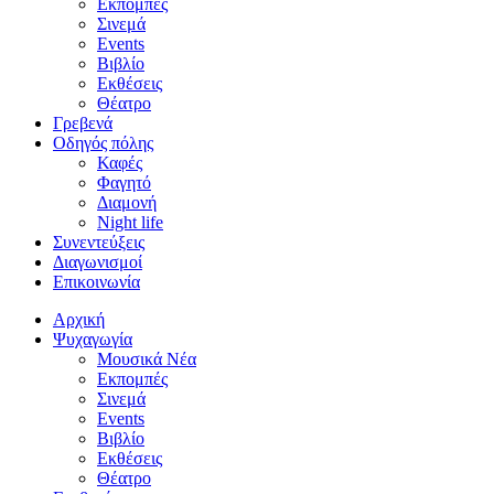
Εκπομπές
Σινεμά
Events
Βιβλίο
Εκθέσεις
Θέατρο
Γρεβενά
Οδηγός πόλης
Καφές
Φαγητό
Διαμονή
Night life
Συνεντεύξεις
Διαγωνισμοί
Επικοινωνία
Αρχική
Ψυχαγωγία
Μουσικά Νέα
Εκπομπές
Σινεμά
Events
Βιβλίο
Εκθέσεις
Θέατρο