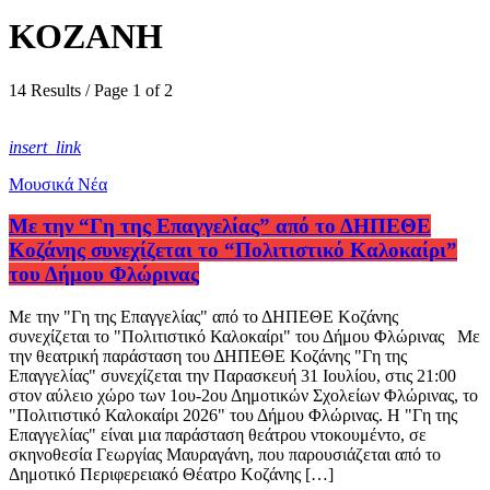
ΚΟΖΑΝΗ
14 Results / Page 1 of 2
insert_link
Μουσικά Νέα
Με την “Γη της Επαγγελίας” από το ΔΗΠΕΘΕ
Κοζάνης συνεχίζεται το “Πολιτιστικό Καλοκαίρι”
του Δήμου Φλώρινας
Με την "Γη της Επαγγελίας" από το ΔΗΠΕΘΕ Κοζάνης
συνεχίζεται το "Πολιτιστικό Καλοκαίρι" του Δήμου Φλώρινας Με
την θεατρική παράσταση του ΔΗΠΕΘΕ Κοζάνης "Γη της
Επαγγελίας" συνεχίζεται την Παρασκευή 31 Ιουλίου, στις 21:00
στον αύλειο χώρο των 1ου-2ου Δημοτικών Σχολείων Φλώρινας, το
"Πολιτιστικό Καλοκαίρι 2026" του Δήμου Φλώρινας. Η "Γη της
Επαγγελίας" είναι μια παράσταση θεάτρου ντοκουμέντο, σε
σκηνοθεσία Γεωργίας Μαυραγάνη, που παρουσιάζεται από το
Δημοτικό Περιφερειακό Θέατρο Κοζάνης […]