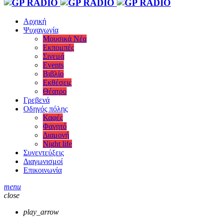
Αρχική
Ψυχαγωγία
Μουσικά Νέα
Εκπομπές
Σινεμά
Events
Βιβλίο
Εκθέσεις
Θέατρο
Γρεβενά
Οδηγός πόλης
Καφές
Φαγητό
Διαμονή
Night life
Συνεντεύξεις
Διαγωνισμοί
Επικοινωνία
menu
close
play_arrow