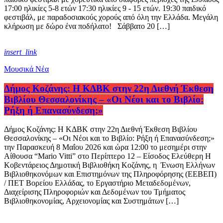
17:00 ηλικίες 5-8 ετών 17:30 ηλικίες 9 - 15 ετών. 19:30 παιδικό
φεστιβάλ, με παραδοσιακούς χορούς από όλη την Ελλάδα. Μεγάλη
κλήρωση με δώρο ένα ποδήλατο! Σάββατο 20 […]
insert_link
Μουσικά Νέα
Δήμος Κοζάνης: Η ΚΔΒΚ στην 22η Διεθνή Έκθεση
Βιβλίου Θεσσαλονίκης – «Οι Νέοι και το Βιβλίο:
Ρήξη ή Επανασύνδεση;»
Δήμος Κοζάνης: Η ΚΔΒΚ στην 22η Διεθνή Έκθεση Βιβλίου
Θεσσαλονίκης – «Οι Νέοι και το Βιβλίο: Ρήξη ή Επανασύνδεση;»
την Παρασκευή 8 Μαΐου 2026 και ώρα 12:00 το μεσημέρι στην
Αίθουσα “Mario Vitti” στο Περίπτερο 12 – Είσοδος Ελεύθερη Η
Κοβεντάρειος Δημοτική Βιβλιοθήκη Κοζάνης, η Ένωση Ελλήνων
Βιβλιοθηκονόμων και Επιστημόνων της Πληροφόρησης (ΕΕΒΕΠ)
/ ΠΕΤ Βορείου Ελλάδας, το Εργαστήριο Μεταδεδομένων,
Διαχείρισης Πληροφοριών και Δεδομένων του Τμήματος
Βιβλιοθηκονομίας, Αρχειονομίας και Συστημάτων […]