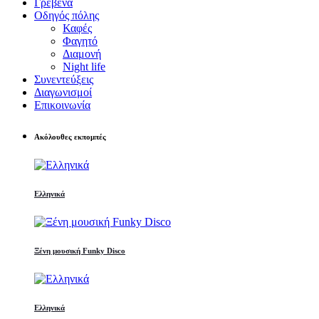
Γρεβενά
Οδηγός πόλης
Καφές
Φαγητό
Διαμονή
Night life
Συνεντεύξεις
Διαγωνισμοί
Επικοινωνία
Ακόλουθες εκπομπές
Ελληνικά
Ξένη μουσική Funky Disco
Ελληνικά