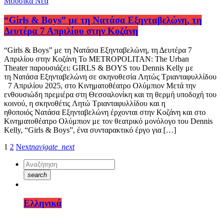
Μουσικά Νέα
“Girls & Boys” με τη Νατάσα Εξηνταβελώνη, τη
Δευτέρα 7 Απριλίου στην Κοζάνη
“Girls & Boys” με τη Νατάσα Εξηνταβελώνη, τη Δευτέρα 7
Απριλίου στην Κοζάνη Το METROPOLITAN: The Urban
Theater παρουσιάζει: GIRLS & BOYS του Dennis Kelly με
τη Νατάσα Εξηνταβελώνη σε σκηνοθεσία Λητώς Τριανταφυλλίδου
7 Απριλίου 2025, στο Κινηματοθέατρο Ολύμπιον Μετά την
ενθουσιώδη πρεμιέρα στη Θεσσαλονίκη και τη θερμή υποδοχή του
κοινού, η σκηνοθέτις Λητώ Τριανταφυλλίδου και η
ηθοποιός Νατάσα Εξηνταβελώνη έρχονται στην Κοζάνη και στο
Κινηματοθέατρο Ολύμπιον με τον θεατρικό μονόλογο του Dennis
Kelly, “Girls & Boys”, ένα συνταρακτικό έργο για […]
1
2
Next
navigate_next
search
Ελληνικά