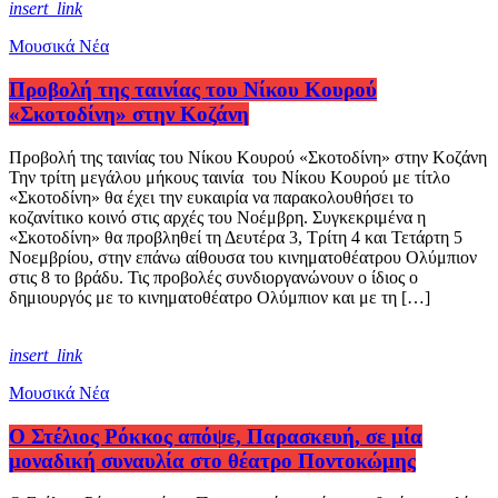
insert_link
Μουσικά Νέα
Προβολή της ταινίας του Νίκου Κουρού
«Σκοτοδίνη» στην Κοζάνη
Προβολή της ταινίας του Νίκου Κουρού «Σκοτοδίνη» στην Κοζάνη
Την τρίτη μεγάλου μήκους ταινία του Νίκου Κουρού με τίτλο
«Σκοτοδίνη» θα έχει την ευκαιρία να παρακολουθήσει το
κοζανίτικο κοινό στις αρχές του Νοέμβρη. Συγκεκριμένα η
«Σκοτοδίνη» θα προβληθεί τη Δευτέρα 3, Τρίτη 4 και Τετάρτη 5
Νοεμβρίου, στην επάνω αίθουσα του κινηματοθέατρου Ολύμπιον
στις 8 το βράδυ. Τις προβολές συνδιοργανώνουν ο ίδιος ο
δημιουργός με το κινηματοθέατρο Ολύμπιον και με τη […]
insert_link
Μουσικά Νέα
Ο Στέλιος Ρόκκος απόψε, Παρασκευή, σε μία
μοναδική συναυλία στο θέατρο Ποντοκώμης