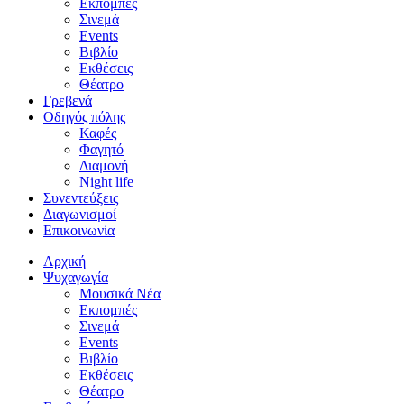
Εκπομπές
Σινεμά
Events
Βιβλίο
Εκθέσεις
Θέατρο
Γρεβενά
Οδηγός πόλης
Καφές
Φαγητό
Διαμονή
Night life
Συνεντεύξεις
Διαγωνισμοί
Επικοινωνία
Αρχική
Ψυχαγωγία
Μουσικά Νέα
Εκπομπές
Σινεμά
Events
Βιβλίο
Εκθέσεις
Θέατρο