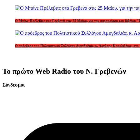
Ο Μπάνε Πρέλεβιτς στα Γρεβενά στις 25 Μαΐου, για την παρουσίαση του βιβλίου ”
Ο πρόεδρος του Πολιτιστικού Συλλόγου Αμυγδαλιάς, κ. Αργύρης Καραλιόλιος, στο 
Το πρώτο Web Radio του Ν. Γρεβενών
Σύνδεσμοι