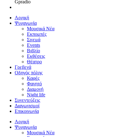
Gpradio
Αρχική
Ψυχαγωγία
Μουσικά Νέα
Εκπομπές
Σινεμά
Events
Βιβλίο
Εκθέσεις
Θέατρο
Γρεβενά
Οδηγός πόλης
Καφές
Φαγητό
Διαμονή
Night life
Συνεντεύξεις
Διαγωνισμοί
Επικοινωνία
Αρχική
Ψυχαγωγία
Μουσικά Νέα