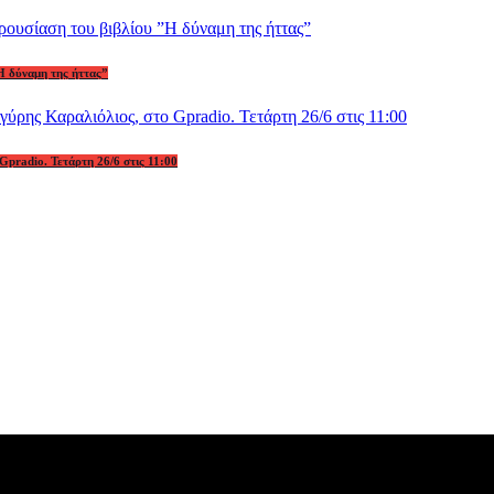
Η δύναμη της ήττας”
Gpradio. Τετάρτη 26/6 στις 11:00