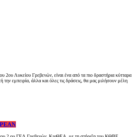
υ 2ου Λυκείου Γρεβενών, είναι ένα από τα πιο δραστήρια κύτταρα
 την εμπειρία, άλλα και όλες τις δράσεις, θα μας μιλήσουν μέλη
ΔΩΡΕΑΝ
του 2 ου ΓΕΛ Γρεβενών, ΚινΘΕΑ, με τη στήριξη του ΚΘΒΕ,