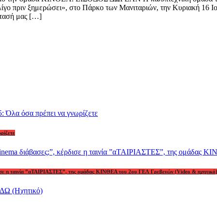
ιν ξημερώσει», στο Πάρκο των Μανιταριών, την Κυριακή 16 Ιουνίο
στασή μας […]
ωρίζετε
ρδισε η ταινία ”αΤΑΙΡΙΑΣΤΕΣ”, της ομάδας ΚΙΝΘΕΑ του 2ου ΓΕΛ Γρεβενών (Video & ηχητικό