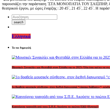
παρουσιάζει την παράσταση ¨ΣΤΑ ΜΟΝΟΠΑΤΙΑ ΤΟΥ ΣΑΙΞΠΗΡ, λίγο πρ
θεατρικού έργου, με ώρες έναρξης : 20 45΄, 21 45΄, 22 45΄. Η παρά
search
Ελληνικά
Τα πιο δημοφιλή
Μουσικές Συναυλίες και Φεστιβάλ στην Ελλάδα για το 2025: Όλα όσα πρέπει να γν
1o βραβείο μουσικής σύνθεσης, στον διεθνή διαγωνισμό “cinema διάβασες;”, κέ
Καινούργιο τραγούδι από τους Σ.Π.Ε. Ακούστε το πρώτοι ΕΔΩ (Ηχητικό)