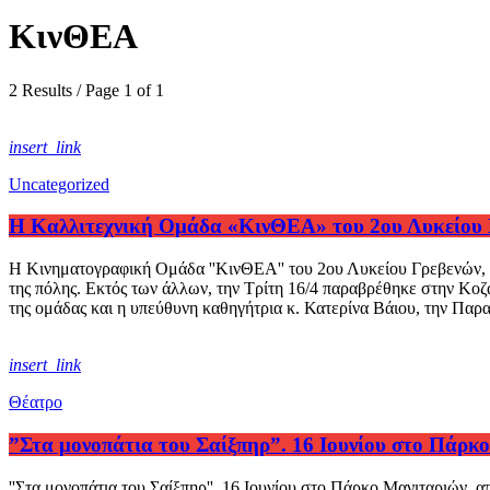
ΚινΘΕΑ
2 Results / Page 1 of 1
insert_link
Uncategorized
Η Καλλιτεχνική Ομάδα «ΚινΘΕΑ» του 2ου Λυκείου Γρ
Η Κινηματογραφική Ομάδα ''ΚινΘΕΑ'' του 2ου Λυκείου Γρεβενών, σ
της πόλης. Εκτός των άλλων, την Τρίτη 16/4 παραβρέθηκε στην Κοζά
της ομάδας και η υπεύθυνη καθηγήτρια κ. Κατερίνα Βάιου, την Πα
insert_link
Θέατρο
”Στα μονοπάτια του Σαίξπηρ”. 16 Ιουνίου στο Π
''Στα μονοπάτια του Σαίξπηρ''. 16 Ιουνίου στο Πάρκο Μανιταρι