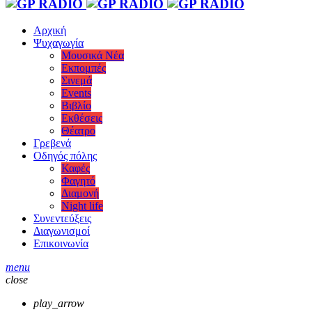
Αρχική
Ψυχαγωγία
Μουσικά Νέα
Εκπομπές
Σινεμά
Events
Βιβλίο
Εκθέσεις
Θέατρο
Γρεβενά
Οδηγός πόλης
Καφές
Φαγητό
Διαμονή
Night life
Συνεντεύξεις
Διαγωνισμοί
Επικοινωνία
menu
close
play_arrow