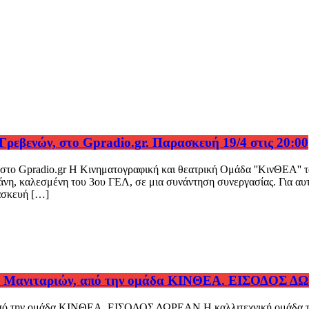
εβενών, στο Gpradio.gr. Παρασκευή 19/4 στις 20:00
το Gpradio.gr Η Κινηματογραφική και θεατρική Ομάδα ''ΚινΘΕΑ'' το
νη, καλεσμένη του 3ου ΓΕΛ, σε μια συνάντηση συνεργασίας. Για αυτή
ρασκευή […]
άρκο Μανιταριών, από την ομάδα ΚΙΝΘΕΑ. ΕΙΣΟΔΟΣ 
ών, από την ομάδα ΚΙΝΘΕΑ. ΕΙΣΟΔΟΣ ΔΩΡΕΑΝ Η καλλιτεχνική ομάδα 