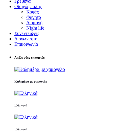
Γρεβενά
Οδηγός πόλης
Καφές
Φαγητό
Διαμονή
Night life
Συνεντεύξεις
Διαγωνισμοί
Επικοινωνία
Ακόλουθες εκπομπές
Καλημέρα με χαμόγελο
Ελληνικά
Ελληνικά