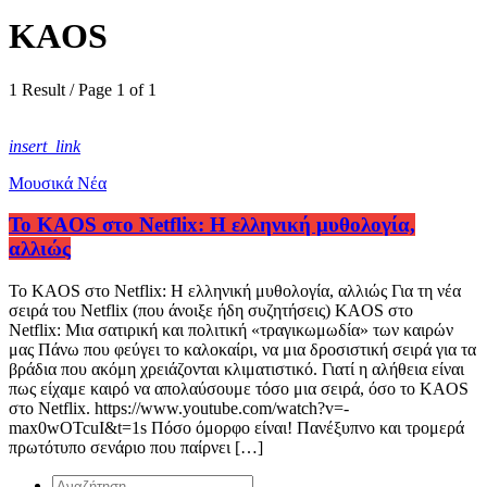
KAOS
1 Result / Page 1 of 1
insert_link
Μουσικά Νέα
Το KAOS στο Netflix: Η ελληνική μυθολογία,
αλλιώς
Το KAOS στο Netflix: Η ελληνική μυθολογία, αλλιώς Για τη νέα
σειρά του Netflix (που άνοιξε ήδη συζητήσεις) KAOS στο
Netflix: Μια σατιρική και πολιτική «τραγικωμωδία» των καιρών
μας Πάνω που φεύγει το καλοκαίρι, να μια δροσιστική σειρά για τα
βράδια που ακόμη χρειάζονται κλιματιστικό. Γιατί η αλήθεια είναι
πως είχαμε καιρό να απολαύσουμε τόσο μια σειρά, όσο το KAOS
στο Netflix. https://www.youtube.com/watch?v=-
max0wOTcuI&t=1s Πόσο όμορφο είναι! Πανέξυπνο και τρομερά
πρωτότυπο σενάριο που παίρνει […]