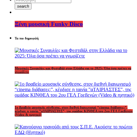
search
Ξένη μουσική Funky Disco
Τα πιο δημοφιλή
Μουσικές Συναυλίες και Φεστιβάλ στην Ελλάδα για το 2025: Όλα όσα πρέπει να
γνωρίζετε
1o βραβείο μουσικής σύνθεσης, στον διεθνή διαγωνισμό “cinema διάβασες;”,
κέρδισε η ταινία ”αΤΑΙΡΙΑΣΤΕΣ”, της ομάδας ΚΙΝΘΕΑ του 2ου ΓΕΛ Γρεβενών
(Video & ηχητικό)