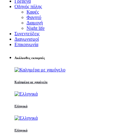
Γρεβενά
Οδηγός πόλης
Καφές
Φαγητό
Διαμονή
Night life
Συνεντεύξεις
Διαγωνισμοί
Επικοινωνία
Ακόλουθες εκπομπές
Καλημέρα με χαμόγελο
Ελληνικά
Ελληνικά