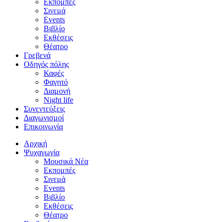
Εκπομπές
Σινεμά
Events
Βιβλίο
Εκθέσεις
Θέατρο
Γρεβενά
Οδηγός πόλης
Καφές
Φαγητό
Διαμονή
Night life
Συνεντεύξεις
Διαγωνισμοί
Επικοινωνία
Αρχική
Ψυχαγωγία
Μουσικά Νέα
Εκπομπές
Σινεμά
Events
Βιβλίο
Εκθέσεις
Θέατρο