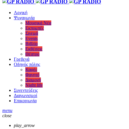
Αρχική
Ψυχαγωγία
Μουσικά Νέα
Εκπομπές
Σινεμά
Events
Βιβλίο
Εκθέσεις
Θέατρο
Γρεβενά
Οδηγός πόλης
Καφές
Φαγητό
Διαμονή
Night life
Συνεντεύξεις
Διαγωνισμοί
Επικοινωνία
menu
close
play_arrow