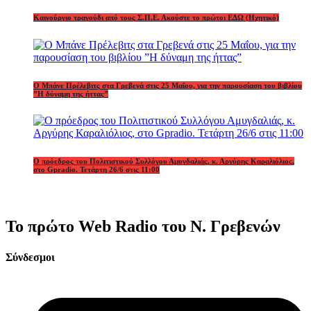
Καινούργιο τραγούδι από τους Σ.Π.Ε. Ακούστε το πρώτοι ΕΔΩ (Ηχητικό)
Ο Μπάνε Πρέλεβιτς στα Γρεβενά στις 25 Μαΐου, για την παρουσίαση του βιβλίου
”Η δύναμη της ήττας”
Ο πρόεδρος του Πολιτιστικού Συλλόγου Αμυγδαλιάς, κ. Αργύρης Καραλιόλιος,
στο Gpradio. Τετάρτη 26/6 στις 11:00
Το πρώτο Web Radio του Ν. Γρεβενών
Σύνδεσμοι