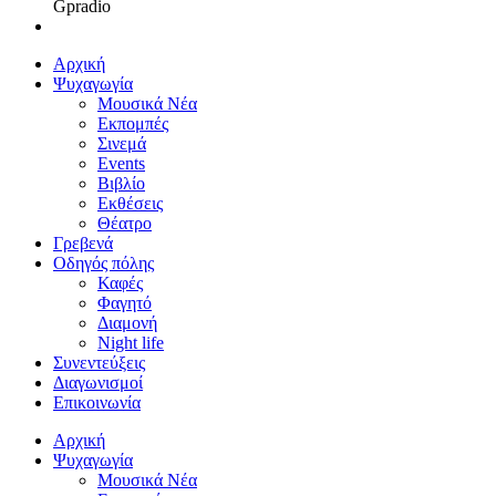
Gpradio
Αρχική
Ψυχαγωγία
Μουσικά Νέα
Εκπομπές
Σινεμά
Events
Βιβλίο
Εκθέσεις
Θέατρο
Γρεβενά
Οδηγός πόλης
Καφές
Φαγητό
Διαμονή
Night life
Συνεντεύξεις
Διαγωνισμοί
Επικοινωνία
Αρχική
Ψυχαγωγία
Μουσικά Νέα