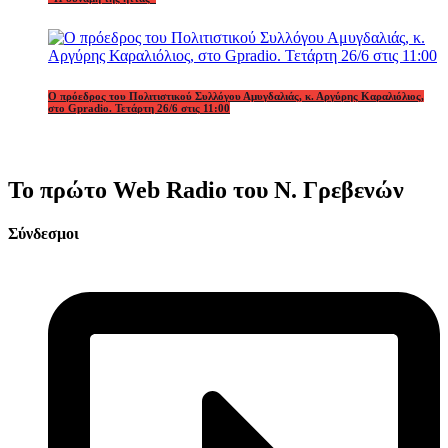
Ο πρόεδρος του Πολιτιστικού Συλλόγου Αμυγδαλιάς, κ. Αργύρης Καραλιόλιος,
στο Gpradio. Τετάρτη 26/6 στις 11:00
Το πρώτο Web Radio του Ν. Γρεβενών
Σύνδεσμοι