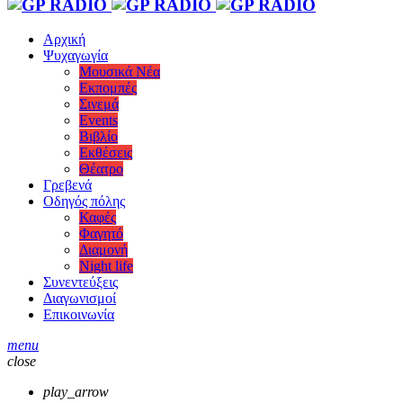
Αρχική
Ψυχαγωγία
Μουσικά Νέα
Εκπομπές
Σινεμά
Events
Βιβλίο
Εκθέσεις
Θέατρο
Γρεβενά
Οδηγός πόλης
Καφές
Φαγητό
Διαμονή
Night life
Συνεντεύξεις
Διαγωνισμοί
Επικοινωνία
menu
close
play_arrow