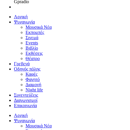
Gpradio
Αρχική
Ψυχαγωγία
Μουσικά Νέα
Εκπομπές
Σινεμά
Events
Βιβλίο
Εκθέσεις
Θέατρο
Γρεβενά
Οδηγός πόλης
Καφές
Φαγητό
Διαμονή
Night life
Συνεντεύξεις
Διαγωνισμοί
Επικοινωνία
Αρχική
Ψυχαγωγία
Μουσικά Νέα