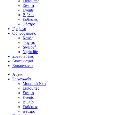
Εκπομπές
Σινεμά
Events
Βιβλίο
Εκθέσεις
Θέατρο
Γρεβενά
Οδηγός πόλης
Καφές
Φαγητό
Διαμονή
Night life
Συνεντεύξεις
Διαγωνισμοί
Επικοινωνία
Αρχική
Ψυχαγωγία
Μουσικά Νέα
Εκπομπές
Σινεμά
Events
Βιβλίο
Εκθέσεις
Θέατρο