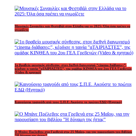
Μουσικές Συναυλίες και Φεστιβάλ στην Ελλάδα για το 2025: Όλα όσα πρέπει να
γνωρίζετε
1o βραβείο μουσικής σύνθεσης, στον διεθνή διαγωνισμό “cinema διάβασες;”,
κέρδισε η ταινία ”αΤΑΙΡΙΑΣΤΕΣ”, της ομάδας ΚΙΝΘΕΑ του 2ου ΓΕΛ Γρεβενών
(Video & ηχητικό)
Καινούργιο τραγούδι από τους Σ.Π.Ε. Ακούστε το πρώτοι ΕΔΩ (Ηχητικό)
Ο Μπάνε Πρέλεβιτς στα Γρεβενά στις 25 Μαΐου, για την παρουσίαση του βιβλίου
”Η δύναμη της ήττας”