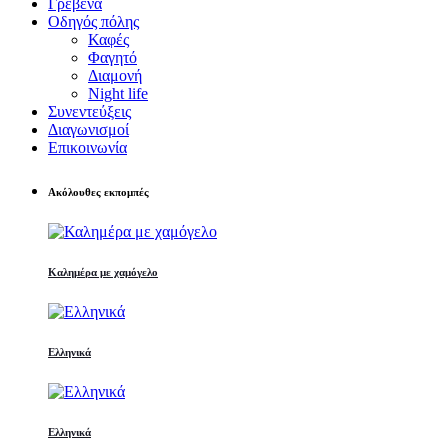
Γρεβενά
Οδηγός πόλης
Καφές
Φαγητό
Διαμονή
Night life
Συνεντεύξεις
Διαγωνισμοί
Επικοινωνία
Ακόλουθες εκπομπές
Καλημέρα με χαμόγελο
Ελληνικά
Ελληνικά