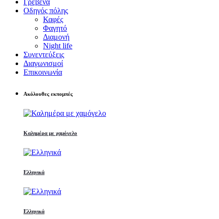
Γρεβενά
Οδηγός πόλης
Καφές
Φαγητό
Διαμονή
Night life
Συνεντεύξεις
Διαγωνισμοί
Επικοινωνία
Ακόλουθες εκπομπές
Καλημέρα με χαμόγελο
Ελληνικά
Ελληνικά