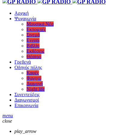
Αρχική
Ψυχαγωγία
Μουσικά Νέα
Εκπομπές
Σινεμά
Events
Βιβλίο
Εκθέσεις
Θέατρο
Γρεβενά
Οδηγός πόλης
Καφές
Φαγητό
Διαμονή
Night life
Συνεντεύξεις
Διαγωνισμοί
Επικοινωνία
menu
close
play_arrow