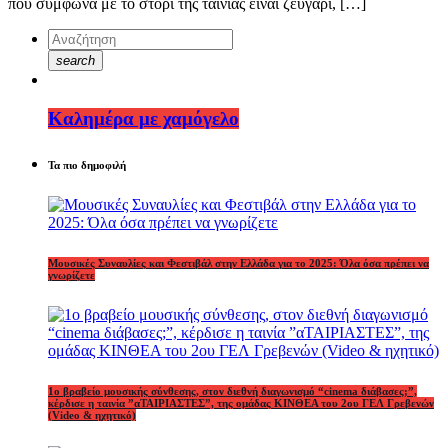
που σύμφωνα με το στόρι της ταινίας είναι ζευγάρι, […]
search
Καλημέρα με χαμόγελο
Τα πιο δημοφιλή
Μουσικές Συναυλίες και Φεστιβάλ στην Ελλάδα για το 2025: Όλα όσα πρέπει να
γνωρίζετε
1o βραβείο μουσικής σύνθεσης, στον διεθνή διαγωνισμό “cinema διάβασες;”,
κέρδισε η ταινία ”αΤΑΙΡΙΑΣΤΕΣ”, της ομάδας ΚΙΝΘΕΑ του 2ου ΓΕΛ Γρεβενών
(Video & ηχητικό)