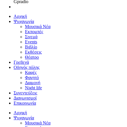
Gpradio
Αρχική
Ψυχαγωγία
Μουσικά Νέα
Εκπομπές
Σινεμά
Events
Βιβλίο
Εκθέσεις
Θέατρο
Γρεβενά
Οδηγός πόλης
Καφές
Φαγητό
Διαμονή
Night life
Συνεντεύξεις
Διαγωνισμοί
Επικοινωνία
Αρχική
Ψυχαγωγία
Μουσικά Νέα