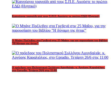
Καινούργιο τραγούδι από τους Σ.Π.Ε. Ακούστε το πρώτοι ΕΔΩ (Ηχητικό)
Ο Μπάνε Πρέλεβιτς στα Γρεβενά στις 25 Μαΐου, για την παρουσίαση του βιβλίου
”Η δύναμη της ήττας”
Ο πρόεδρος του Πολιτιστικού Συλλόγου Αμυγδαλιάς, κ. Αργύρης Καραλιόλιος,
στο Gpradio. Τετάρτη 26/6 στις 11:00