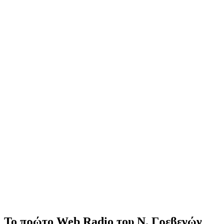
Το πρώτο Web Radio του Ν. Γρεβενών