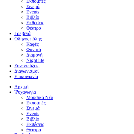
Εκπομπές
Σινεμά
Events
Βιβλίο
Εκθέσεις
Θέατρο
Γρεβενά
Οδηγός πόλης
Καφές
Φαγητό
Διαμονή
Night life
Συνεντεύξεις
Διαγωνισμοί
Επικοινωνία
Αρχική
Ψυχαγωγία
Μουσικά Νέα
Εκπομπές
Σινεμά
Events
Βιβλίο
Εκθέσεις
Θέατρο