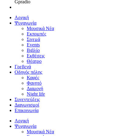
Gpradio
Αρχική
Ψυχαγωγία
Μουσικά Νέα
Εκπομπές
Σινεμά
Events
Βιβλίο
Εκθέσεις
Θέατρο
Γρεβενά
Οδηγός πόλης
Καφές
Φαγητό
Διαμονή
Night life
Συνεντεύξεις
Διαγωνισμοί
Επικοινωνία
Αρχική
Ψυχαγωγία
Μουσικά Νέα