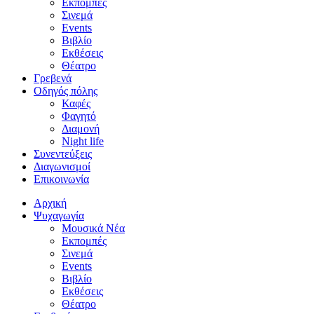
Εκπομπές
Σινεμά
Events
Βιβλίο
Εκθέσεις
Θέατρο
Γρεβενά
Οδηγός πόλης
Καφές
Φαγητό
Διαμονή
Night life
Συνεντεύξεις
Διαγωνισμοί
Επικοινωνία
Αρχική
Ψυχαγωγία
Μουσικά Νέα
Εκπομπές
Σινεμά
Events
Βιβλίο
Εκθέσεις
Θέατρο