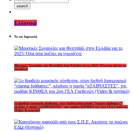
search
Ελληνικά
Τα πιο δημοφιλή
Μουσικές Συναυλίες και Φεστιβάλ στην Ελλάδα για το 2025: Όλα όσα πρέπει να
γνωρίζετε
1o βραβείο μουσικής σύνθεσης, στον διεθνή διαγωνισμό “cinema διάβασες;”,
κέρδισε η ταινία ”αΤΑΙΡΙΑΣΤΕΣ”, της ομάδας ΚΙΝΘΕΑ του 2ου ΓΕΛ Γρεβενών
(Video & ηχητικό)