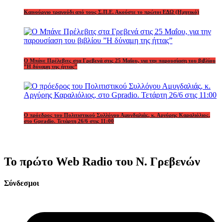
Καινούργιο τραγούδι από τους Σ.Π.Ε. Ακούστε το πρώτοι ΕΔΩ (Ηχητικό)
Ο Μπάνε Πρέλεβιτς στα Γρεβενά στις 25 Μαΐου, για την παρουσίαση του βιβλίου
”Η δύναμη της ήττας”
Ο πρόεδρος του Πολιτιστικού Συλλόγου Αμυγδαλιάς, κ. Αργύρης Καραλιόλιος,
στο Gpradio. Τετάρτη 26/6 στις 11:00
Το πρώτο Web Radio του Ν. Γρεβενών
Σύνδεσμοι