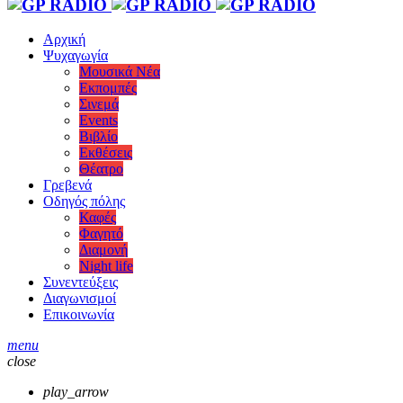
Αρχική
Ψυχαγωγία
Μουσικά Νέα
Εκπομπές
Σινεμά
Events
Βιβλίο
Εκθέσεις
Θέατρο
Γρεβενά
Οδηγός πόλης
Καφές
Φαγητό
Διαμονή
Night life
Συνεντεύξεις
Διαγωνισμοί
Επικοινωνία
menu
close
play_arrow