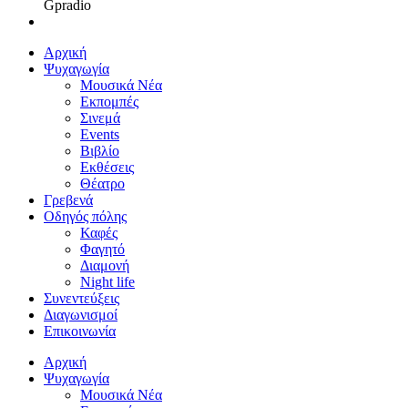
Gpradio
Αρχική
Ψυχαγωγία
Μουσικά Νέα
Εκπομπές
Σινεμά
Events
Βιβλίο
Εκθέσεις
Θέατρο
Γρεβενά
Οδηγός πόλης
Καφές
Φαγητό
Διαμονή
Night life
Συνεντεύξεις
Διαγωνισμοί
Επικοινωνία
Αρχική
Ψυχαγωγία
Μουσικά Νέα