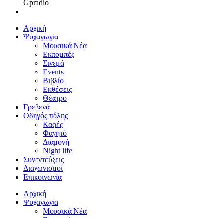
Gpradio
Αρχική
Ψυχαγωγία
Μουσικά Νέα
Εκπομπές
Σινεμά
Events
Βιβλίο
Εκθέσεις
Θέατρο
Γρεβενά
Οδηγός πόλης
Καφές
Φαγητό
Διαμονή
Night life
Συνεντεύξεις
Διαγωνισμοί
Επικοινωνία
Αρχική
Ψυχαγωγία
Μουσικά Νέα