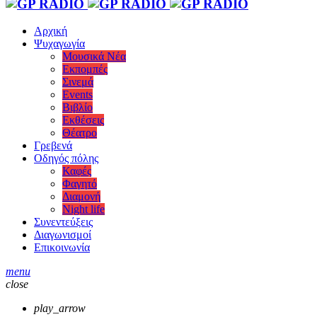
Αρχική
Ψυχαγωγία
Μουσικά Νέα
Εκπομπές
Σινεμά
Events
Βιβλίο
Εκθέσεις
Θέατρο
Γρεβενά
Οδηγός πόλης
Καφές
Φαγητό
Διαμονή
Night life
Συνεντεύξεις
Διαγωνισμοί
Επικοινωνία
menu
close
play_arrow