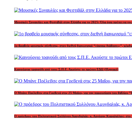
Μουσικές Συναυλίες και Φεστιβάλ στην Ελλάδα για το 2025: Όλα όσα πρέπει να γν
1o βραβείο μουσικής σύνθεσης, στον διεθνή διαγωνισμό “cinema διάβασες;”, κέ
Καινούργιο τραγούδι από τους Σ.Π.Ε. Ακούστε το πρώτοι ΕΔΩ (Ηχητικό)
Ο Μπάνε Πρέλεβιτς στα Γρεβενά στις 25 Μαΐου, για την παρουσίαση του βιβλίου ”
Ο πρόεδρος του Πολιτιστικού Συλλόγου Αμυγδαλιάς, κ. Αργύρης Καραλιόλιος, στο 