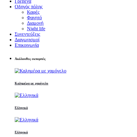
Γρεβενά
Οδηγός πόλης
Καφές
Φαγητό
Διαμονή
Night life
Συνεντεύξεις
Διαγωνισμοί
Επικοινωνία
Ακόλουθες εκπομπές
Καλημέρα με χαμόγελο
Ελληνικά
Ελληνικά