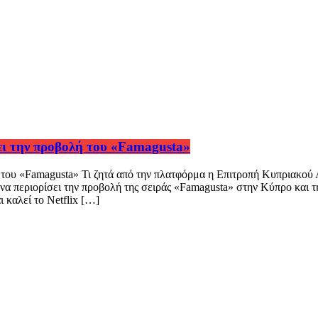
σει την προβολή του «Famagusta»
λή του «Famagusta» Τι ζητά από την πλατφόρμα η Επιτροπή Κυπριακο
α περιορίσει την προβολή της σειράς «Famagusta» στην Κύπρο και τ
 καλεί το Netflix […]