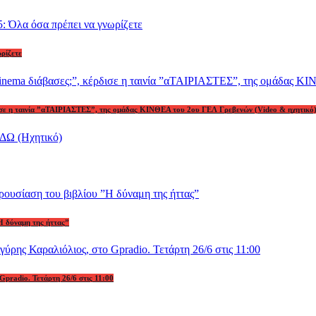
ωρίζετε
ρδισε η ταινία ”αΤΑΙΡΙΑΣΤΕΣ”, της ομάδας ΚΙΝΘΕΑ του 2ου ΓΕΛ Γρεβενών (Video & ηχητικό
Η δύναμη της ήττας”
Gpradio. Τετάρτη 26/6 στις 11:00