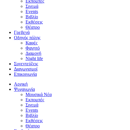
Εκπομπές
Σινεμά
Events
Βιβλίο
Εκθέσεις
Θέατρο
Γρεβενά
Οδηγός πόλης
Καφές
Φαγητό
Διαμονή
Night life
Συνεντεύξεις
Διαγωνισμοί
Επικοινωνία
Αρχική
Ψυχαγωγία
Μουσικά Νέα
Εκπομπές
Σινεμά
Events
Βιβλίο
Εκθέσεις
Θέατρο