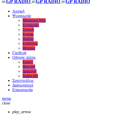
Αρχική
Ψυχαγωγία
Μουσικά Νέα
Εκπομπές
Σινεμά
Events
Βιβλίο
Εκθέσεις
Θέατρο
Γρεβενά
Οδηγός πόλης
Καφές
Φαγητό
Διαμονή
Night life
Συνεντεύξεις
Διαγωνισμοί
Επικοινωνία
menu
close
play_arrow