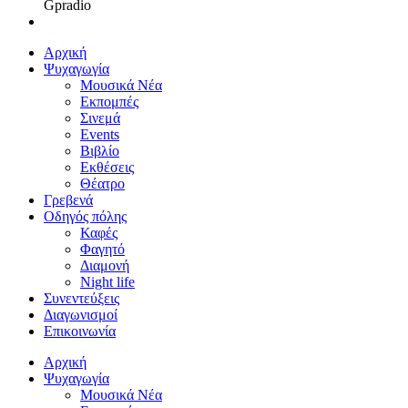
Gpradio
Αρχική
Ψυχαγωγία
Μουσικά Νέα
Εκπομπές
Σινεμά
Events
Βιβλίο
Εκθέσεις
Θέατρο
Γρεβενά
Οδηγός πόλης
Καφές
Φαγητό
Διαμονή
Night life
Συνεντεύξεις
Διαγωνισμοί
Επικοινωνία
Αρχική
Ψυχαγωγία
Μουσικά Νέα