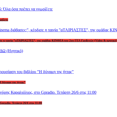
ωρίζετε
ρδισε η ταινία ”αΤΑΙΡΙΑΣΤΕΣ”, της ομάδας ΚΙΝΘΕΑ του 2ου ΓΕΛ Γρεβενών (Video & ηχητικό
Η δύναμη της ήττας”
Gpradio. Τετάρτη 26/6 στις 11:00