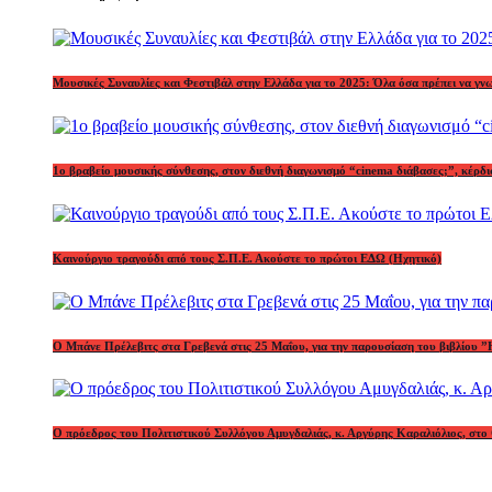
Μουσικές Συναυλίες και Φεστιβάλ στην Ελλάδα για το 2025: Όλα όσα πρέπει να γν
1o βραβείο μουσικής σύνθεσης, στον διεθνή διαγωνισμό “cinema διάβασες;”, κέ
Καινούργιο τραγούδι από τους Σ.Π.Ε. Ακούστε το πρώτοι ΕΔΩ (Ηχητικό)
Ο Μπάνε Πρέλεβιτς στα Γρεβενά στις 25 Μαΐου, για την παρουσίαση του βιβλίου ”
Ο πρόεδρος του Πολιτιστικού Συλλόγου Αμυγδαλιάς, κ. Αργύρης Καραλιόλιος, στο 