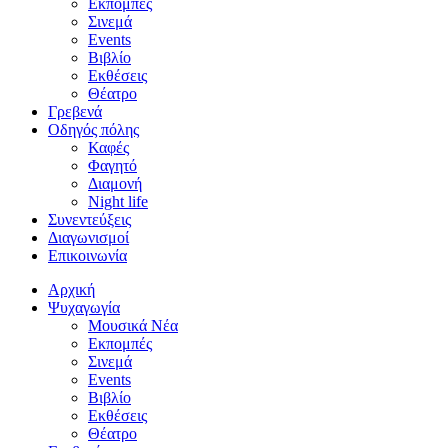
Εκπομπές
Σινεμά
Events
Βιβλίο
Εκθέσεις
Θέατρο
Γρεβενά
Οδηγός πόλης
Καφές
Φαγητό
Διαμονή
Night life
Συνεντεύξεις
Διαγωνισμοί
Επικοινωνία
Αρχική
Ψυχαγωγία
Μουσικά Νέα
Εκπομπές
Σινεμά
Events
Βιβλίο
Εκθέσεις
Θέατρο