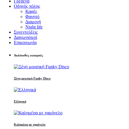
Γρεβενά
Οδηγός πόλης
Καφές
Φαγητό
Διαμονή
Night life
Συνεντεύξεις
Διαγωνισμοί
Επικοινωνία
Ακόλουθες εκπομπές
Ξένη μουσική Funky Disco
Ελληνικά
Καλημέρα με χαμόγελο