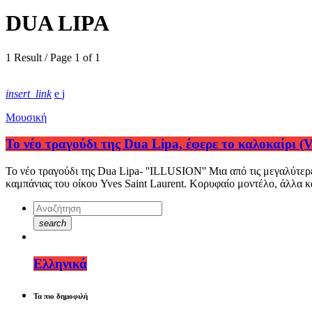
DUA LIPA
1 Result / Page 1 of 1
insert_link
Μουσική
Το νέο τραγούδι της Dua Lipa, έφερε το καλοκαίρι (V
Το νέο τραγούδι της Dua Lipa- ''ILLUSION'' Μια από τις μεγαλύτερε
καμπάνιας του οίκου Yves Saint Laurent. Κορυφαίο μοντέλο, άλλα κ
search
Ελληνικά
Τα πιο δημοφιλή