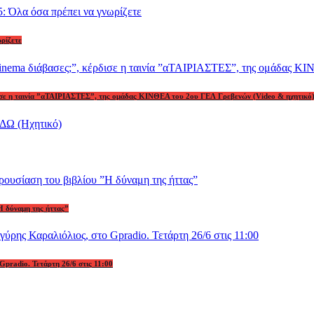
ωρίζετε
ρδισε η ταινία ”αΤΑΙΡΙΑΣΤΕΣ”, της ομάδας ΚΙΝΘΕΑ του 2ου ΓΕΛ Γρεβενών (Video & ηχητικό
Η δύναμη της ήττας”
Gpradio. Τετάρτη 26/6 στις 11:00