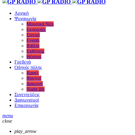
Αρχική
Ψυχαγωγία
Μουσικά Νέα
Εκπομπές
Σινεμά
Events
Βιβλίο
Εκθέσεις
Θέατρο
Γρεβενά
Οδηγός πόλης
Καφές
Φαγητό
Διαμονή
Night life
Συνεντεύξεις
Διαγωνισμοί
Επικοινωνία
menu
close
play_arrow