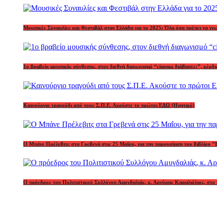
Μουσικές Συναυλίες και Φεστιβάλ στην Ελλάδα για το 2025: Όλα όσα πρέπει να γν
1o βραβείο μουσικής σύνθεσης, στον διεθνή διαγωνισμό “cinema διάβασες;”, κέ
Καινούργιο τραγούδι από τους Σ.Π.Ε. Ακούστε το πρώτοι ΕΔΩ (Ηχητικό)
Ο Μπάνε Πρέλεβιτς στα Γρεβενά στις 25 Μαΐου, για την παρουσίαση του βιβλίου ”
Ο πρόεδρος του Πολιτιστικού Συλλόγου Αμυγδαλιάς, κ. Αργύρης Καραλιόλιος, στο 