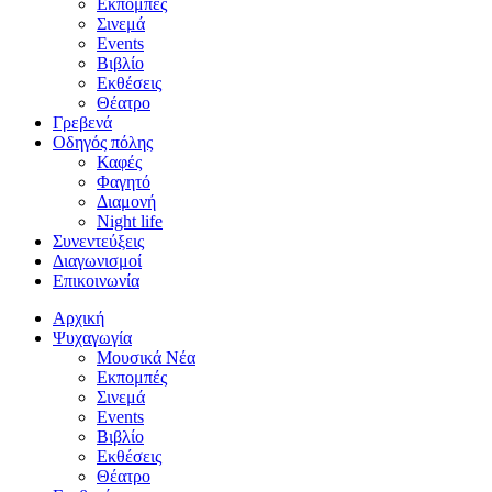
Εκπομπές
Σινεμά
Events
Βιβλίο
Εκθέσεις
Θέατρο
Γρεβενά
Οδηγός πόλης
Καφές
Φαγητό
Διαμονή
Night life
Συνεντεύξεις
Διαγωνισμοί
Επικοινωνία
Αρχική
Ψυχαγωγία
Μουσικά Νέα
Εκπομπές
Σινεμά
Events
Βιβλίο
Εκθέσεις
Θέατρο