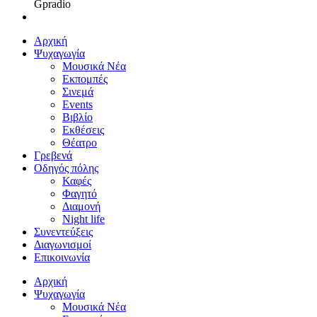
Gpradio
Αρχική
Ψυχαγωγία
Μουσικά Νέα
Εκπομπές
Σινεμά
Events
Βιβλίο
Εκθέσεις
Θέατρο
Γρεβενά
Οδηγός πόλης
Καφές
Φαγητό
Διαμονή
Night life
Συνεντεύξεις
Διαγωνισμοί
Επικοινωνία
Αρχική
Ψυχαγωγία
Μουσικά Νέα