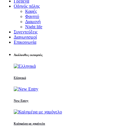
Γρεβενά
Οδηγός πόλης
Καφές
Φαγητό
Διαμονή
Night life
Συνεντεύξεις
Διαγωνισμοί
Επικοινωνία
Ακόλουθες εκπομπές
Ελληνικά
New Entry
Καλημέρα με χαμόγελο