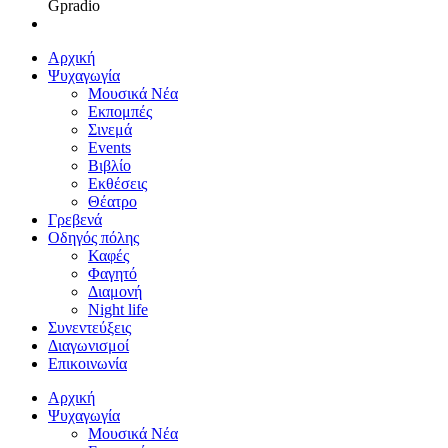
Gpradio
Αρχική
Ψυχαγωγία
Μουσικά Νέα
Εκπομπές
Σινεμά
Events
Βιβλίο
Εκθέσεις
Θέατρο
Γρεβενά
Οδηγός πόλης
Καφές
Φαγητό
Διαμονή
Night life
Συνεντεύξεις
Διαγωνισμοί
Επικοινωνία
Αρχική
Ψυχαγωγία
Μουσικά Νέα