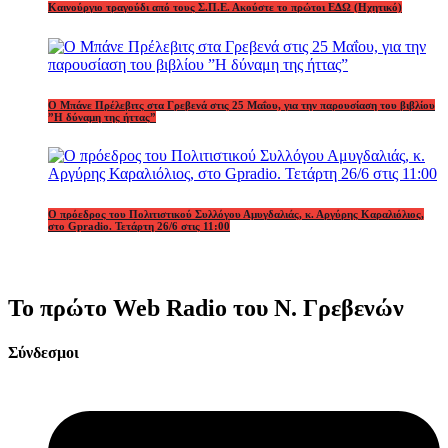
Καινούργιο τραγούδι από τους Σ.Π.Ε. Ακούστε το πρώτοι ΕΔΩ (Ηχητικό)
Ο Μπάνε Πρέλεβιτς στα Γρεβενά στις 25 Μαΐου, για την παρουσίαση του βιβλίου
”Η δύναμη της ήττας”
Ο πρόεδρος του Πολιτιστικού Συλλόγου Αμυγδαλιάς, κ. Αργύρης Καραλιόλιος,
στο Gpradio. Τετάρτη 26/6 στις 11:00
Το πρώτο Web Radio του Ν. Γρεβενών
Σύνδεσμοι