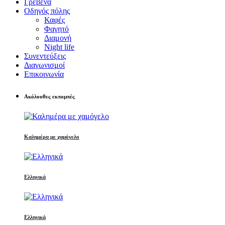
Γρεβενά
Οδηγός πόλης
Καφές
Φαγητό
Διαμονή
Night life
Συνεντεύξεις
Διαγωνισμοί
Επικοινωνία
Ακόλουθες εκπομπές
Καλημέρα με χαμόγελο
Ελληνικά
Ελληνικά