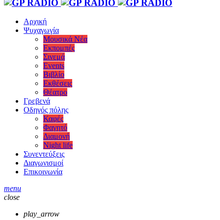
Αρχική
Ψυχαγωγία
Μουσικά Νέα
Εκπομπές
Σινεμά
Events
Βιβλίο
Εκθέσεις
Θέατρο
Γρεβενά
Οδηγός πόλης
Καφές
Φαγητό
Διαμονή
Night life
Συνεντεύξεις
Διαγωνισμοί
Επικοινωνία
menu
close
play_arrow