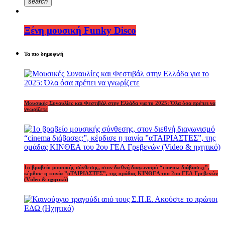
search
Ξένη μουσική Funky Disco
Τα πιο δημοφιλή
Μουσικές Συναυλίες και Φεστιβάλ στην Ελλάδα για το 2025: Όλα όσα πρέπει να
γνωρίζετε
1o βραβείο μουσικής σύνθεσης, στον διεθνή διαγωνισμό “cinema διάβασες;”,
κέρδισε η ταινία ”αΤΑΙΡΙΑΣΤΕΣ”, της ομάδας ΚΙΝΘΕΑ του 2ου ΓΕΛ Γρεβενών
(Video & ηχητικό)