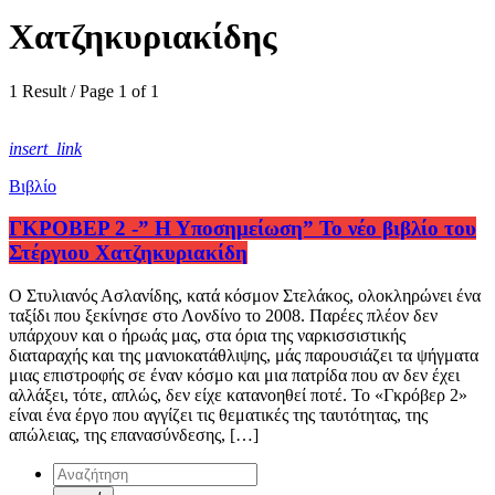
Χατζηκυριακίδης
1 Result / Page 1 of 1
insert_link
Βιβλίο
ΓΚΡΟΒΕΡ 2 -” Η Υποσημείωση” Το νέο βιβλίο του
Στέργιου Χατζηκυριακίδη
Ο Στυλιανός Ασλανίδης, κατά κόσμον Στελάκος, ολοκληρώνει ένα
ταξίδι που ξεκίνησε στο Λονδίνο το 2008. Παρέες πλέον δεν
υπάρχουν και ο ήρωάς μας, στα όρια της ναρκισσιστικής
διαταραχής και της μανιοκατάθλιψης, μάς παρουσιάζει τα ψήγματα
μιας επιστροφής σε έναν κόσμο και μια πατρίδα που αν δεν έχει
αλλάξει, τότε, απλώς, δεν είχε κατανοηθεί ποτέ. Το «Γκρόβερ 2»
είναι ένα έργο που αγγίζει τις θεματικές της ταυτότητας, της
απώλειας, της επανασύνδεσης, […]