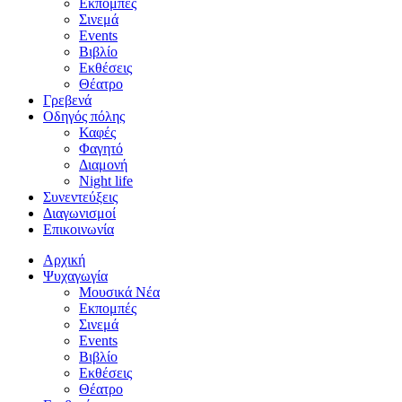
Εκπομπές
Σινεμά
Events
Βιβλίο
Εκθέσεις
Θέατρο
Γρεβενά
Οδηγός πόλης
Καφές
Φαγητό
Διαμονή
Night life
Συνεντεύξεις
Διαγωνισμοί
Επικοινωνία
Αρχική
Ψυχαγωγία
Μουσικά Νέα
Εκπομπές
Σινεμά
Events
Βιβλίο
Εκθέσεις
Θέατρο