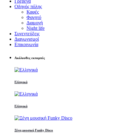
Γρεβενά
Οδηγός πόλης
Καφές
Φαγητό
Διαμονή
Night life
Συνεντεύξεις
Διαγωνισμοί
Επικοινωνία
Ακόλουθες εκπομπές
Ελληνικά
Ελληνικά
Ξένη μουσική Funky Disco