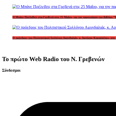
Ο Μπάνε Πρέλεβιτς στα Γρεβενά στις 25 Μαΐου, για την παρουσίαση του βιβλίου ”
Ο πρόεδρος του Πολιτιστικού Συλλόγου Αμυγδαλιάς, κ. Αργύρης Καραλιόλιος, στο 
Το πρώτο Web Radio του Ν. Γρεβενών
Σύνδεσμοι