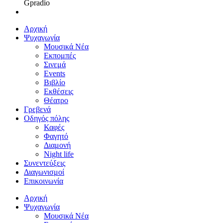
Gpradio
Αρχική
Ψυχαγωγία
Μουσικά Νέα
Εκπομπές
Σινεμά
Events
Βιβλίο
Εκθέσεις
Θέατρο
Γρεβενά
Οδηγός πόλης
Καφές
Φαγητό
Διαμονή
Night life
Συνεντεύξεις
Διαγωνισμοί
Επικοινωνία
Αρχική
Ψυχαγωγία
Μουσικά Νέα