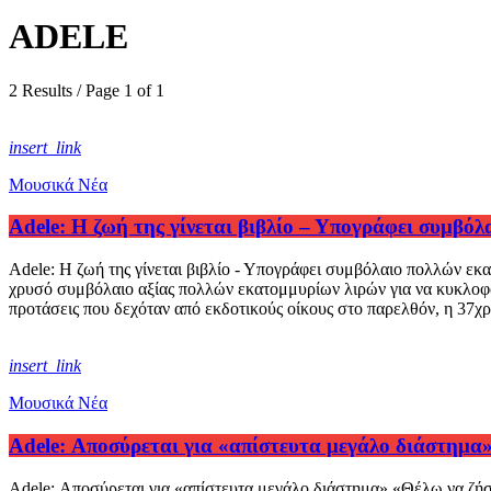
ADELE
2 Results / Page 1 of 1
insert_link
Μουσικά Νέα
Adele: Η ζωή της γίνεται βιβλίο – Υπογράφει συμβό
Adele: Η ζωή της γίνεται βιβλίο - Υπογράφει συμβόλαιο πολλών εκ
χρυσό συμβόλαιο αξίας πολλών εκατομμυρίων λιρών για να κυκλοφορή
προτάσεις που δεχόταν από εκδοτικούς οίκους στο παρελθόν, η 37χρ
insert_link
Μουσικά Νέα
Adele: Αποσύρεται για «απίστευτα μεγάλο διάστημα
Adele: Αποσύρεται για «απίστευτα μεγάλο διάστημα» «Θέλω να ζήσω