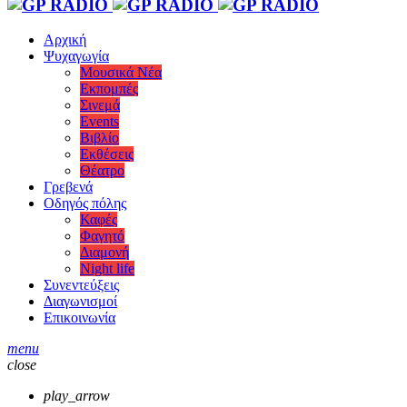
Αρχική
Ψυχαγωγία
Μουσικά Νέα
Εκπομπές
Σινεμά
Events
Βιβλίο
Εκθέσεις
Θέατρο
Γρεβενά
Οδηγός πόλης
Καφές
Φαγητό
Διαμονή
Night life
Συνεντεύξεις
Διαγωνισμοί
Επικοινωνία
menu
close
play_arrow