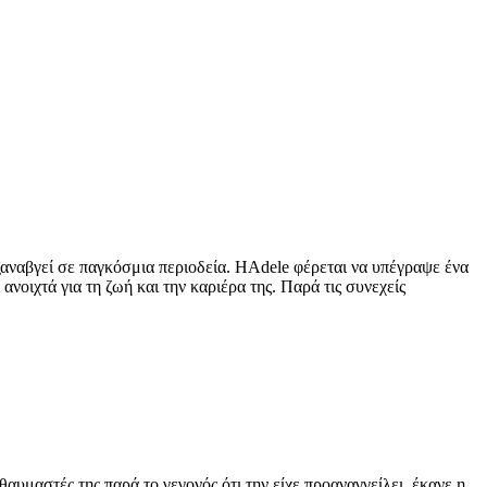
αναβγεί σε παγκόσμια περιοδεία. ΗAdele φέρεται να υπέγραψε ένα
οιχτά για τη ζωή και την καριέρα της. Παρά τις συνεχείς
μαστές της παρά το γεγονός ότι την είχε προαναγγείλει, έκανε η