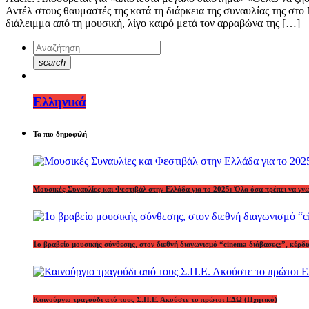
Αντέλ στους θαυμαστές της κατά τη διάρκεια της συναυλίας της στο
διάλειμμα από τη μουσική, λίγο καιρό μετά τον αρραβώνα της […]
search
Ελληνικά
Τα πιο δημοφιλή
Μουσικές Συναυλίες και Φεστιβάλ στην Ελλάδα για το 2025: Όλα όσα πρέπει να γν
1o βραβείο μουσικής σύνθεσης, στον διεθνή διαγωνισμό “cinema διάβασες;”, κέ
Καινούργιο τραγούδι από τους Σ.Π.Ε. Ακούστε το πρώτοι ΕΔΩ (Ηχητικό)