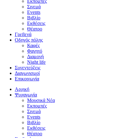
Εκπομπές
Σινεμά
Events
Βιβλίο
Εκθέσεις
Θέατρο
Γρεβενά
Οδηγός πόλης
Καφές
Φαγητό
Διαμονή
Night life
Συνεντεύξεις
Διαγωνισμοί
Επικοινωνία
Αρχική
Ψυχαγωγία
Μουσικά Νέα
Εκπομπές
Σινεμά
Events
Βιβλίο
Εκθέσεις
Θέατρο