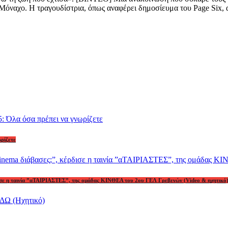
 Μόναχο. Η τραγουδίστρια, όπως αναφέρει δημοσίευμα του Page Six, 
ωρίζετε
ρδισε η ταινία ”αΤΑΙΡΙΑΣΤΕΣ”, της ομάδας ΚΙΝΘΕΑ του 2ου ΓΕΛ Γρεβενών (Video & ηχητικό