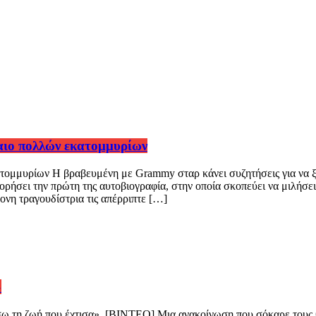
λαιο πολλών εκατομμυρίων
ατομμυρίων Η βραβευμένη με Grammy σταρ κάνει συζητήσεις για να ξ
σει την πρώτη της αυτοβιογραφία, στην οποία σκοπεύει να μιλήσει αν
ονη τραγουδίστρια τις απέρριπτε […]
»
 τη ζωή που έχτισα». [BINTEO] Μια ανακοίνωση που σόκαρε τους θαυ