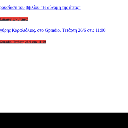
Η δύναμη της ήττας”
Gpradio. Τετάρτη 26/6 στις 11:00