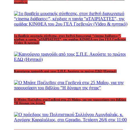
γνωρίζετε
1o βραβείο μουσικής σύνθεσης, στον διεθνή διαγωνισμό “cinema διάβασες;”,
κέρδισε η ταινία ”αΤΑΙΡΙΑΣΤΕΣ”, της ομάδας ΚΙΝΘΕΑ του 2ου ΓΕΛ Γρεβενών
(Video & ηχητικό)
Καινούργιο τραγούδι από τους Σ.Π.Ε. Ακούστε το πρώτοι ΕΔΩ (Ηχητικό)
Ο Μπάνε Πρέλεβιτς στα Γρεβενά στις 25 Μαΐου, για την παρουσίαση του βιβλίου
”Η δύναμη της ήττας”