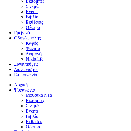
Εκπομπές
Σινεμά
Events
Βιβλίο
Εκθέσεις
Θέατρο
Γρεβενά
Οδηγός πόλης
Καφές
Φαγητό
Διαμονή
Night life
Συνεντεύξεις
Διαγωνισμοί
Επικοινωνία
Αρχική
Ψυχαγωγία
Μουσικά Νέα
Εκπομπές
Σινεμά
Events
Βιβλίο
Εκθέσεις
Θέατρο