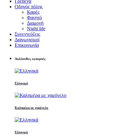
Γρεβενά
Οδηγός πόλης
Καφές
Φαγητό
Διαμονή
Night life
Συνεντεύξεις
Διαγωνισμοί
Επικοινωνία
Ακόλουθες εκπομπές
Ελληνικά
Καλημέρα με χαμόγελο
Ελληνικά