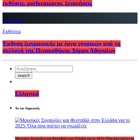
εκθέσεις, performances, ξεναγήσεις
insert_link
Εκθέσεις
Έκθεση ζωγραφικής με έργα γυναικών από τη
συλλογή της Πινακοθήκης Δήμου Αθηναίων
search
Ελληνικά
Τα πιο δημοφιλή
Μουσικές Συναυλίες και Φεστιβάλ στην Ελλάδα για το 2025: Όλα όσα πρέπει να