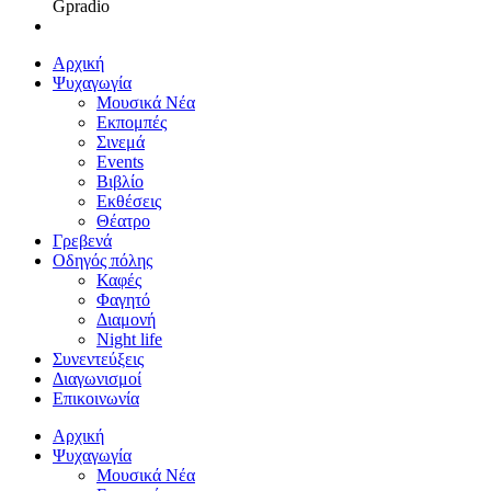
Gpradio
Αρχική
Ψυχαγωγία
Μουσικά Νέα
Εκπομπές
Σινεμά
Events
Βιβλίο
Εκθέσεις
Θέατρο
Γρεβενά
Οδηγός πόλης
Καφές
Φαγητό
Διαμονή
Night life
Συνεντεύξεις
Διαγωνισμοί
Επικοινωνία
Αρχική
Ψυχαγωγία
Μουσικά Νέα