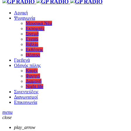
Αρχική
Ψυχαγωγία
Μουσικά Νέα
Εκπομπές
Σινεμά
Events
Βιβλίο
Εκθέσεις
Θέατρο
Γρεβενά
Οδηγός πόλης
Καφές
Φαγητό
Διαμονή
Night life
Συνεντεύξεις
Διαγωνισμοί
Επικοινωνία
menu
close
play_arrow