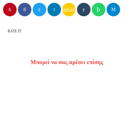
Φαγητό
email
Βιβλίο
Διαγωνισμοί
Διαμονή
Εκθέσεις
Επικοινωνία
Night life
Θέατρο
RATE IT
Ακόλουθες εκπομπές
Μπορεί να σας αρέσει επίσης