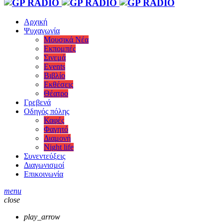
Αρχική
Ψυχαγωγία
Μουσικά Νέα
Εκπομπές
Σινεμά
Events
Βιβλίο
Εκθέσεις
Θέατρο
Γρεβενά
Οδηγός πόλης
Καφές
Φαγητό
Διαμονή
Night life
Συνεντεύξεις
Διαγωνισμοί
Επικοινωνία
menu
close
play_arrow