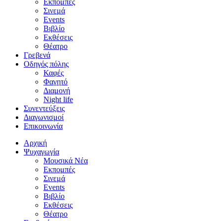
Εκπομπές
Σινεμά
Events
Βιβλίο
Εκθέσεις
Θέατρο
Γρεβενά
Οδηγός πόλης
Καφές
Φαγητό
Διαμονή
Night life
Συνεντεύξεις
Διαγωνισμοί
Επικοινωνία
Αρχική
Ψυχαγωγία
Μουσικά Νέα
Εκπομπές
Σινεμά
Events
Βιβλίο
Εκθέσεις
Θέατρο