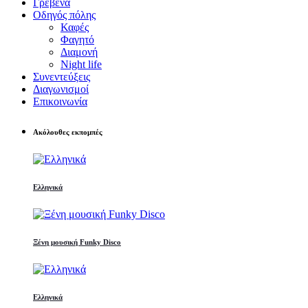
Γρεβενά
Οδηγός πόλης
Καφές
Φαγητό
Διαμονή
Night life
Συνεντεύξεις
Διαγωνισμοί
Επικοινωνία
Ακόλουθες εκπομπές
Ελληνικά
Ξένη μουσική Funky Disco
Ελληνικά