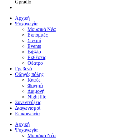
Gpradio
Αρχική
Ψυχαγωγία
Μουσικά Νέα
Εκπομπές
Σινεμά
Events
Βιβλίο
Εκθέσεις
Θέατρο
Γρεβενά
Οδηγός πόλης
Καφές
Φαγητό
Διαμονή
Night life
Συνεντεύξεις
Διαγωνισμοί
Επικοινωνία
Αρχική
Ψυχαγωγία
Μουσικά Νέα