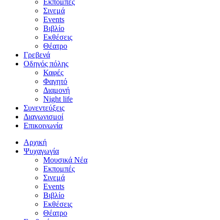
Εκπομπές
Σινεμά
Events
Βιβλίο
Εκθέσεις
Θέατρο
Γρεβενά
Οδηγός πόλης
Καφές
Φαγητό
Διαμονή
Night life
Συνεντεύξεις
Διαγωνισμοί
Επικοινωνία
Αρχική
Ψυχαγωγία
Μουσικά Νέα
Εκπομπές
Σινεμά
Events
Βιβλίο
Εκθέσεις
Θέατρο