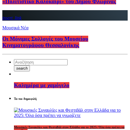
«Πολιτιστικό Καλοκαίρι» του Δήμου Φλώρινας
insert_link
Μουσικά Νέα
Οι Μόνιμες Συλλογές του Μουσείου
Κινηματογράφου Θεσσαλονίκης
search
Καλημέρα με χαμόγελο
Τα πιο δημοφιλή
Μουσικές Συναυλίες και Φεστιβάλ στην Ελλάδα για το 2025: Όλα όσα πρέπει να