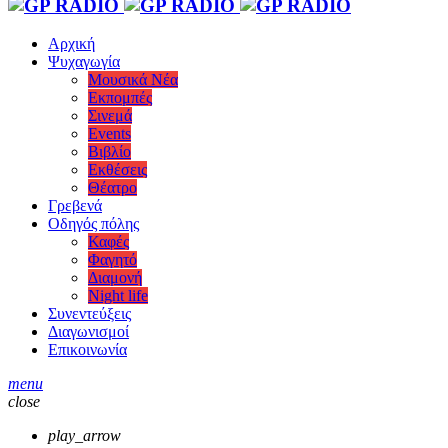
Αρχική
Ψυχαγωγία
Μουσικά Νέα
Εκπομπές
Σινεμά
Events
Βιβλίο
Εκθέσεις
Θέατρο
Γρεβενά
Οδηγός πόλης
Καφές
Φαγητό
Διαμονή
Night life
Συνεντεύξεις
Διαγωνισμοί
Επικοινωνία
menu
close
play_arrow