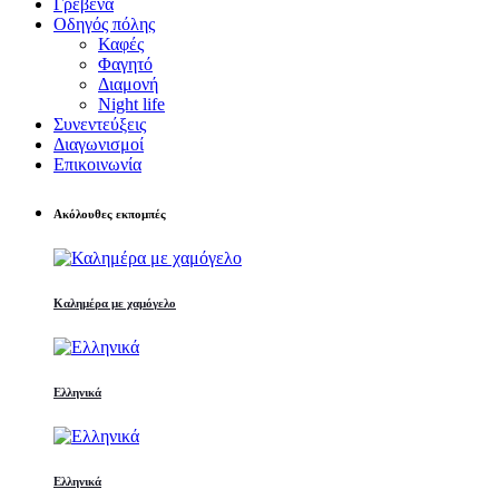
Γρεβενά
Οδηγός πόλης
Καφές
Φαγητό
Διαμονή
Night life
Συνεντεύξεις
Διαγωνισμοί
Επικοινωνία
Ακόλουθες εκπομπές
Καλημέρα με χαμόγελο
Ελληνικά
Ελληνικά