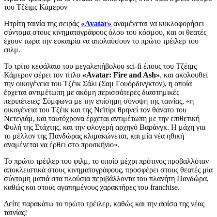
του Τζέιμς Κάμερον
Ητρίτη ταινία της σειράς
«Avatar»
αναμένεται να κυκλοφορήσει
σύντομα στους κινηματογράφους όλου του κόσμου, και οι θεατές
έχουν τωρα την ευκαιρία να απολαύσουν το πρώτο τρέιλερ του
φιλμ.
Το τρίτο κεφάλαιο του μεγαλεπήβολου sci-fi έπους του Τζέιμς
Κάμερον φέρει τον τίτλο
«Avatar: Fire and Ash»
, και ακολουθεί
την οικογένεια του Τζέικ Σάλι (Σαμ Γουόρδινγκτον), η οποία
έρχεται αντιμέτωπη με ακόμη περισσότερες διαστημικές
περιπέτειες: Σύμφωνα με την επίσημη σύνοψη της ταινίας, «η
οικογένεια του Τζέικ και της Νεϊτίρι θρηνεί τον θάνατο του
Νετεγιάμ, και ταυτόχρονα έρχεται αντιμέτωπη με την επιθετική
Φυλή της Στάχτης, και την φλογερή αρχηγό Βαράνγκ. Η μάχη για
το μέλλον της Πανδώρας κλιμακώνεται, και μία νέα ηθική
αναμένεται να έρθει στο προσκήνιο».
Το πρώτο τρέιλερ του φιλμ, το οποίο μέχρι πρότινος προβαλλόταν
αποκλειστικά στους κινηματογράφους, προσφέρει στους θεατές μία
σύντομη ματιά στα πλούσια περιβάλλοντα του πλανήτη Πανδώρα,
καθώς και στους αγαπημένους χαρακτήρες του franchise.
Δείτε παρακάτω το πρώτο τρέιλερ, καθώς και την αφίσα της νέας
ταινίας!