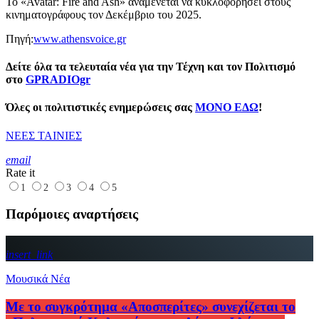
Το «Avatar: Fire and Ash» αναμένεται να κυκλοφορήσει στους
κινηματογράφους τον Δεκέμβριο του 2025.
Πηγή:
www.athensvoice.gr
Δείτε όλα τα τελευταία νέα για την Τέχνη και τον Πολιτισμό
στο
GPRADIOgr
Όλες οι πολιτιστικές ενημερώσεις σας
ΜΟΝΟ ΕΔΩ
!
ΝΕΕΣ ΤΑΙΝΙΕΣ
email
Rate it
1
2
3
4
5
Παρόμοιες αναρτήσεις
insert_link
Μουσικά Νέα
Με το συγκρότημα «Αποσπερίτες» συνεχίζεται το