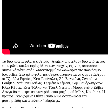
Τα δύο πρώτα φιλμ της σειράς «Avatar» αποτελούν δύο από τις πιο
επικερδείς κυκλοφορίες όλων των εποχών, έχοντας αποσπάσει
συνολικά πάνω από 5 δισεκατομμύρια δολλάρια στο παγκόσμιο
box office. Στο τρίτο φιλμ της σειράς αναμένεται να συμμετάσχουν
οι Τζιοβάνι Ριμπίσι, Κέιτ Γουίνσλετ, Ζόι Σαλντάνα, Σιγκούρνι
Γουίβερ, Ντέιβιντ Θούλις, Τζεμέιν Κλέμεντ, Σαμ Γουόρδινγκτον,
Κλιφ Κέρτις, Έντι Φάλκο και Τζόελ Ντέιβιντ Μουρ, ενώ ο Στίβεν
Λανγκ θα επιστρέψει στον ρόλο του μοχθηρού Μάιλς Κουάριτς. Η
πρωτοεμφανιζόμενη Ούνα Τσάπλιν θα ενσαρκώσει την
μυστηριώδη και απειλητική Βαράνγκ.