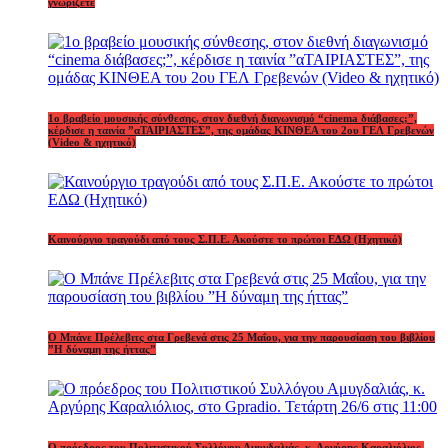
γνωρίζετε
1o βραβείο μουσικής σύνθεσης, στον διεθνή διαγωνισμό “cinema διάβασες;”,
κέρδισε η ταινία ”αΤΑΙΡΙΑΣΤΕΣ”, της ομάδας ΚΙΝΘΕΑ του 2ου ΓΕΛ Γρεβενών
(Video & ηχητικό)
Καινούργιο τραγούδι από τους Σ.Π.Ε. Ακούστε το πρώτοι ΕΔΩ (Ηχητικό)
Ο Μπάνε Πρέλεβιτς στα Γρεβενά στις 25 Μαΐου, για την παρουσίαση του βιβλίου
”Η δύναμη της ήττας”
Ο πρόεδρος του Πολιτιστικού Συλλόγου Αμυγδαλιάς, κ. Αργύρης Καραλιόλιος,