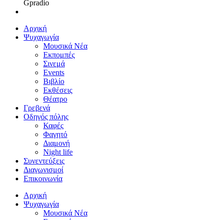
Gpradio
Αρχική
Ψυχαγωγία
Μουσικά Νέα
Εκπομπές
Σινεμά
Events
Βιβλίο
Εκθέσεις
Θέατρο
Γρεβενά
Οδηγός πόλης
Καφές
Φαγητό
Διαμονή
Night life
Συνεντεύξεις
Διαγωνισμοί
Επικοινωνία
Αρχική
Ψυχαγωγία
Μουσικά Νέα