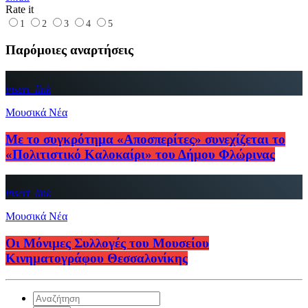
Rate it
1
2
3
4
5
Παρόμοιες αναρτήσεις
insert_link
Μουσικά Νέα
Με το συγκρότημα «Αποσπερίτες» συνεχίζεται το
«Πολιτιστικό Καλοκαίρι» του Δήμου Φλώρινας
insert_link
Μουσικά Νέα
Οι Μόνιμες Συλλογές του Μουσείου
Κινηματογράφου Θεσσαλονίκης