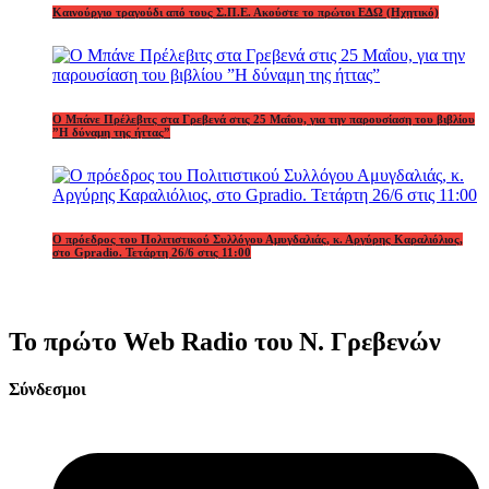
Καινούργιο τραγούδι από τους Σ.Π.Ε. Ακούστε το πρώτοι ΕΔΩ (Ηχητικό)
Ο Μπάνε Πρέλεβιτς στα Γρεβενά στις 25 Μαΐου, για την παρουσίαση του βιβλίου
”Η δύναμη της ήττας”
Ο πρόεδρος του Πολιτιστικού Συλλόγου Αμυγδαλιάς, κ. Αργύρης Καραλιόλιος,
στο Gpradio. Τετάρτη 26/6 στις 11:00
Το πρώτο Web Radio του Ν. Γρεβενών
Σύνδεσμοι