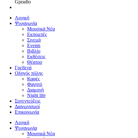
Gpradio
Αρχική
Ψυχαγωγία
Μουσικά Νέα
Εκπομπές
Σινεμά
Events
Βιβλίο
Εκθέσεις
Θέατρο
Γρεβενά
Οδηγός πόλης
Καφές
Φαγητό
Διαμονή
Night life
Συνεντεύξεις
Διαγωνισμοί
Επικοινωνία
Αρχική
Ψυχαγωγία
Μουσικά Νέα