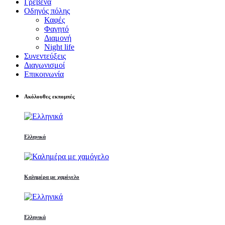
Γρεβενά
Οδηγός πόλης
Καφές
Φαγητό
Διαμονή
Night life
Συνεντεύξεις
Διαγωνισμοί
Επικοινωνία
Ακόλουθες εκπομπές
Ελληνικά
Καλημέρα με χαμόγελο
Ελληνικά