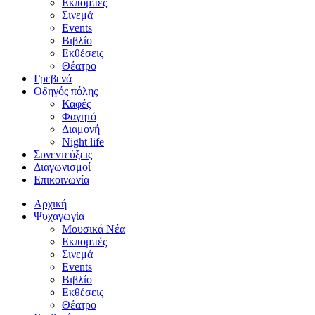
Εκπομπές
Σινεμά
Events
Βιβλίο
Εκθέσεις
Θέατρο
Γρεβενά
Οδηγός πόλης
Καφές
Φαγητό
Διαμονή
Night life
Συνεντεύξεις
Διαγωνισμοί
Επικοινωνία
Αρχική
Ψυχαγωγία
Μουσικά Νέα
Εκπομπές
Σινεμά
Events
Βιβλίο
Εκθέσεις
Θέατρο