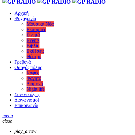
Αρχική
Ψυχαγωγία
Μουσικά Νέα
Εκπομπές
Σινεμά
Events
Βιβλίο
Εκθέσεις
Θέατρο
Γρεβενά
Οδηγός πόλης
Καφές
Φαγητό
Διαμονή
Night life
Συνεντεύξεις
Διαγωνισμοί
Επικοινωνία
menu
close
play_arrow