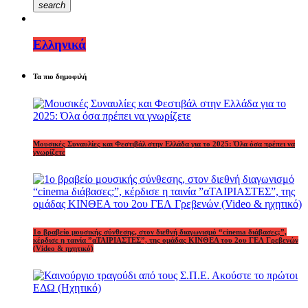
search
Ελληνικά
Τα πιο δημοφιλή
Μουσικές Συναυλίες και Φεστιβάλ στην Ελλάδα για το 2025: Όλα όσα πρέπει να
γνωρίζετε
1o βραβείο μουσικής σύνθεσης, στον διεθνή διαγωνισμό “cinema διάβασες;”,
κέρδισε η ταινία ”αΤΑΙΡΙΑΣΤΕΣ”, της ομάδας ΚΙΝΘΕΑ του 2ου ΓΕΛ Γρεβενών
(Video & ηχητικό)