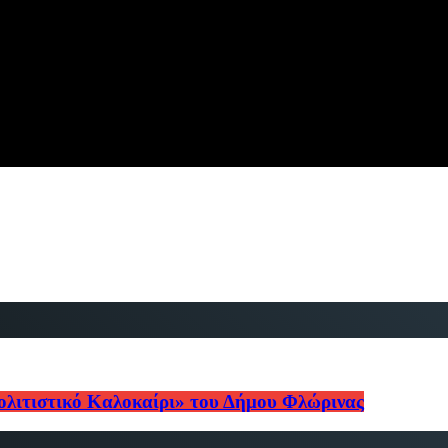
ολιτιστικό Καλοκαίρι» του Δήμου Φλώρινας