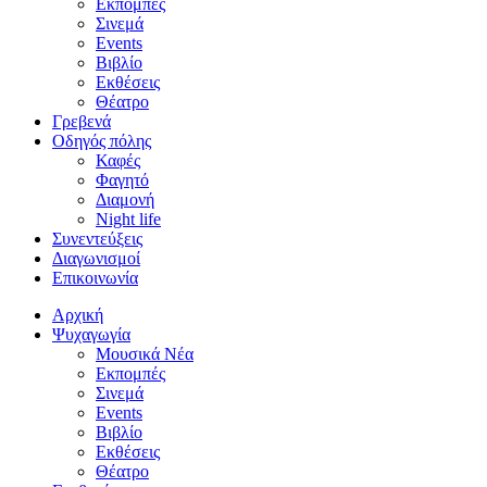
Εκπομπές
Σινεμά
Events
Βιβλίο
Εκθέσεις
Θέατρο
Γρεβενά
Οδηγός πόλης
Καφές
Φαγητό
Διαμονή
Night life
Συνεντεύξεις
Διαγωνισμοί
Επικοινωνία
Αρχική
Ψυχαγωγία
Μουσικά Νέα
Εκπομπές
Σινεμά
Events
Βιβλίο
Εκθέσεις
Θέατρο