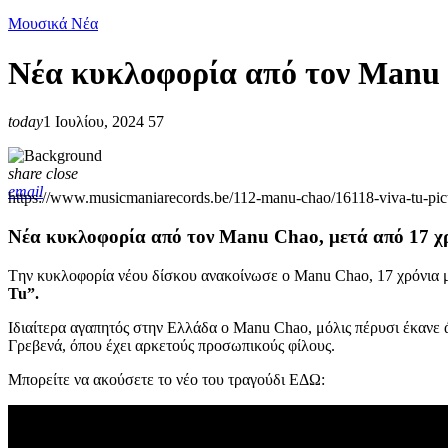
Μουσικά Νέα
Νέα κυκλοφορία από τον Manu C
today
1 Ιουλίου, 2024
57
share
close
email
https://www.musicmaniarecords.be/112-manu-chao/16118-viva-tu-pict
Νέα κυκλοφορία από τον Manu Chao, μετά από 17 χρ
Tην κυκλοφορία νέου δίσκου ανακοίνωσε ο Manu Chao, 17 χρόνια 
Tu”.
Iδιαίτερα αγαπητός στην Ελλάδα ο Μanu Chao, μόλις πέρυσι έκανε άλ
Γρεβενά, όπου έχει αρκετούς προσωπικούς φίλους.
Μπορείτε να ακούσετε το νέο του τραγούδι ΕΔΩ: