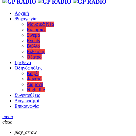
Αρχική
Ψυχαγωγία
Μουσικά Νέα
Εκπομπές
Σινεμά
Events
Βιβλίο
Εκθέσεις
Θέατρο
Γρεβενά
Οδηγός πόλης
Καφές
Φαγητό
Διαμονή
Night life
Συνεντεύξεις
Διαγωνισμοί
Επικοινωνία
menu
close
play_arrow