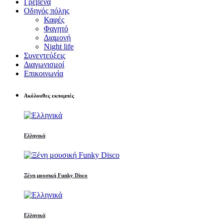
Γρεβενά
Οδηγός πόλης
Καφές
Φαγητό
Διαμονή
Night life
Συνεντεύξεις
Διαγωνισμοί
Επικοινωνία
Ακόλουθες εκπομπές
Ελληνικά
Ξένη μουσική Funky Disco
Ελληνικά