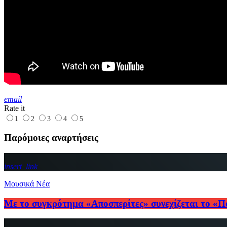
email
Rate it
1
2
3
4
5
Παρόμοιες αναρτήσεις
insert_link
Μουσικά Νέα
Με το συγκρότημα «Αποσπερίτες» συνεχίζεται το «Π