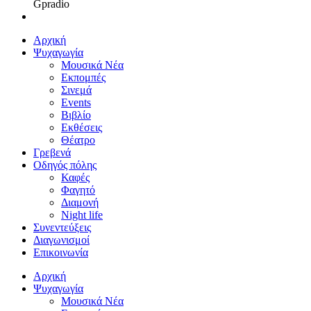
Gpradio
Αρχική
Ψυχαγωγία
Μουσικά Νέα
Εκπομπές
Σινεμά
Events
Βιβλίο
Εκθέσεις
Θέατρο
Γρεβενά
Οδηγός πόλης
Καφές
Φαγητό
Διαμονή
Night life
Συνεντεύξεις
Διαγωνισμοί
Επικοινωνία
Αρχική
Ψυχαγωγία
Μουσικά Νέα