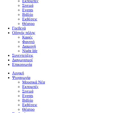
Εκπομπές
Σινεμά
Events
Βιβλίο
Εκθέσεις
Θέατρο
Γρεβενά
Οδηγός πόλης
Καφές
Φαγητό
Διαμονή
Night life
Συνεντεύξεις
Διαγωνισμοί
Επικοινωνία
Αρχική
Ψυχαγωγία
Μουσικά Νέα
Εκπομπές
Σινεμά
Events
Βιβλίο
Εκθέσεις
Θέατρο