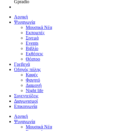
Gpradio
Αρχική
Ψυχαγωγία
Μουσικά Νέα
Εκπομπές
Σινεμά
Events
Βιβλίο
Εκθέσεις
Θέατρο
Γρεβενά
Οδηγός πόλης
Καφές
Φαγητό
Διαμονή
Night life
Συνεντεύξεις
Διαγωνισμοί
Επικοινωνία
Αρχική
Ψυχαγωγία
Μουσικά Νέα