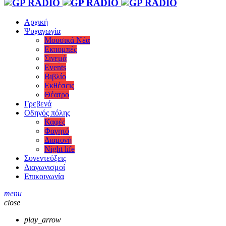
Αρχική
Ψυχαγωγία
Μουσικά Νέα
Εκπομπές
Σινεμά
Events
Βιβλίο
Εκθέσεις
Θέατρο
Γρεβενά
Οδηγός πόλης
Καφές
Φαγητό
Διαμονή
Night life
Συνεντεύξεις
Διαγωνισμοί
Επικοινωνία
menu
close
play_arrow