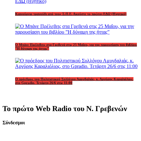
Καινούργιο τραγούδι από τους Σ.Π.Ε. Ακούστε το πρώτοι ΕΔΩ (Ηχητικό)
Ο Μπάνε Πρέλεβιτς στα Γρεβενά στις 25 Μαΐου, για την παρουσίαση του βιβλίου
”Η δύναμη της ήττας”
Ο πρόεδρος του Πολιτιστικού Συλλόγου Αμυγδαλιάς, κ. Αργύρης Καραλιόλιος,
στο Gpradio. Τετάρτη 26/6 στις 11:00
Το πρώτο Web Radio του Ν. Γρεβενών
Σύνδεσμοι