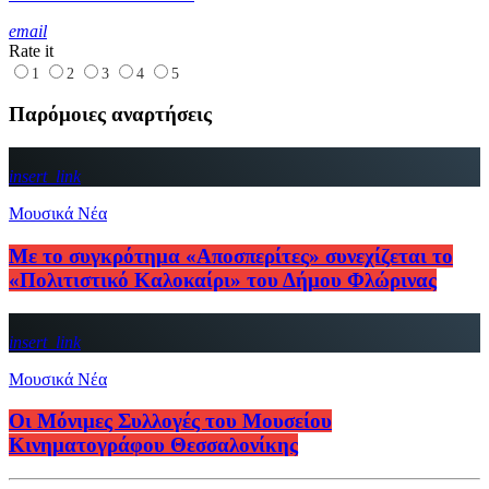
email
Rate it
1
2
3
4
5
Παρόμοιες αναρτήσεις
insert_link
Μουσικά Νέα
Με το συγκρότημα «Αποσπερίτες» συνεχίζεται το
«Πολιτιστικό Καλοκαίρι» του Δήμου Φλώρινας
insert_link
Μουσικά Νέα
Οι Μόνιμες Συλλογές του Μουσείου
Κινηματογράφου Θεσσαλονίκης