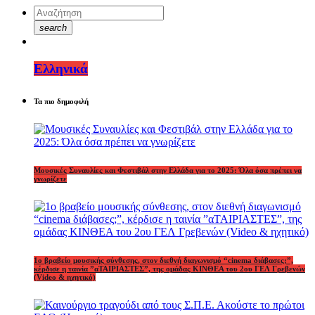
search
Ελληνικά
Τα πιο δημοφιλή
Μουσικές Συναυλίες και Φεστιβάλ στην Ελλάδα για το 2025: Όλα όσα πρέπει να
γνωρίζετε
1o βραβείο μουσικής σύνθεσης, στον διεθνή διαγωνισμό “cinema διάβασες;”,
κέρδισε η ταινία ”αΤΑΙΡΙΑΣΤΕΣ”, της ομάδας ΚΙΝΘΕΑ του 2ου ΓΕΛ Γρεβενών
(Video & ηχητικό)