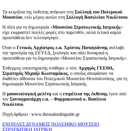
Τα κειμήλια της έκθεσης ανήκουν στη
Συλλογή του Πολεμικού
Μουσείου
, ενώ μέρος αυτών στη
Συλλογή Βασιλείου Νικόλτσου
.
Η ιδέα για τη δημιουργία «
Μουσείου Στρατιωτικής Ιατρικής
»
είχε εκφραστεί πολλές φορές στο παρελθόν, αλλά τελικά καμία
προσπάθεια δεν τελεσφόρησε.
Όταν ο
Γενικός Αρχίατρος ε.α. Χρίστος Παπαγιάννης
ανέλαβε
την προεδρία της ΕΕΥΕΔ, ξεκίνησε και πάλι δυναμικά η
προσπάθεια για τη δημιουργία «Μουσείου Στρατιωτικής Ιατρικής».
Ένθερμος υποστηρικτής στάθηκε ο τότε
Αρχηγός ΓΕΕΘΑ,
Στρατηγός Μιχαήλ Κωσταράκος
, ο οποίος αποφάσισε να
διαθέσει αίθουσα του Πολεμικού Μουσείου Θεσσαλονίκης, για τη
δημιουργία Μουσείου Στρατιωτικής Ιατρικής.
Η
μουσειολογική μελέτη
και η
επιμέλεια της έκθεσης
έγινε από
τον
Συνταγματάρχη ε.α. – Φαρμακοποιό κ. Βασίλειο
Νικόλτσιο
.
Πηγή άρθρου : www.thessalonikiguide.gr
ΕΝΟΠΛΕΣ ΔΥΝΑΜΕΙΣ
ΠΟΛΕΜΙΚΟ ΜΟΥΣΕΙΟ
ΣΤΡΑΤΙΩΤΙΚΗ ΙΑΤΡΙΚΗ