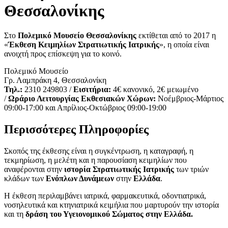
Θεσσαλονίκης
Στο
Πολεμικό Μουσείο Θεσσαλονίκης
εκτίθεται από το 2017 η
«
Έκθεση Κειμηλίων Στρατιωτικής Ιατρικής
», η οποία είναι
ανοιχτή προς επίσκεψη για το κοινό.
Πολεμικό Μουσείο
Γρ. Λαμπράκη 4, Θεσσαλονίκη
Τηλ.:
2310 249803 /
Εισιτήρια:
4€ κανονικό, 2€ μειωμένο
/
Ωράριο Λειτουργίας Εκθεσιακών Χώρων:
Νοέμβριος-Μάρτιος
09:00-17:00 και Απρίλιος-Οκτώβριος 09:00-19:00
Περισσότερες Πληροφορίες
Σκοπός της έκθεσης είναι η συγκέντρωση, η καταγραφή, η
τεκμηρίωση, η μελέτη και η παρουσίαση κειμηλίων που
αναφέρονται στην
ιστορία Στρατιωτικής Ιατρικής
των τριών
κλάδων των
Ενόπλων Δυνάμεων
στην
Ελλάδα
.
Η έκθεση περιλαμβάνει ιατρικά, φαρμακευτικά, οδοντιατρικά,
νοσηλευτικά και κτηνιατρικά κειμήλια που μαρτυρούν την ιστορία
και τη
δράση του Υγειονομικού Σώματος στην Ελλάδα.