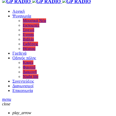
Αρχική
Ψυχαγωγία
Μουσικά Νέα
Εκπομπές
Σινεμά
Events
Βιβλίο
Εκθέσεις
Θέατρο
Γρεβενά
Οδηγός πόλης
Καφές
Φαγητό
Διαμονή
Night life
Συνεντεύξεις
Διαγωνισμοί
Επικοινωνία
menu
close
play_arrow