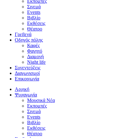
Εκπομπές
Σινεμά
Events
Βιβλίο
Εκθέσεις
Θέατρο
Γρεβενά
Οδηγός πόλης
Καφές
Φαγητό
Διαμονή
Night life
Συνεντεύξεις
Διαγωνισμοί
Επικοινωνία
Αρχική
Ψυχαγωγία
Μουσικά Νέα
Εκπομπές
Σινεμά
Events
Βιβλίο
Εκθέσεις
Θέατρο