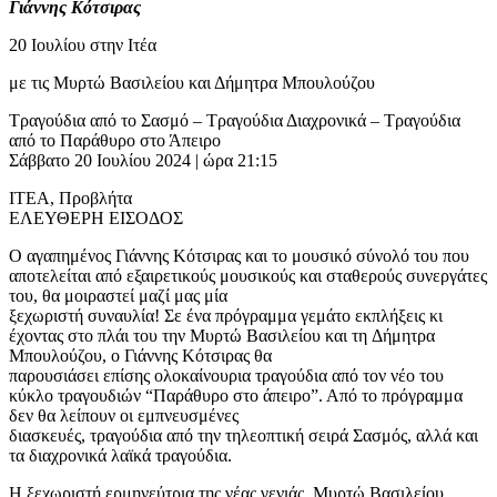
Γιάννης Κότσιρας
20 Ιουλίου στην Ιτέα
με τις Μυρτώ Βασιλείου και Δήμητρα Μπουλούζου
Τραγούδια από το Σασμό – Τραγούδια Διαχρονικά – Τραγούδια
από το Παράθυρο στο Άπειρο
Σάββατο 20 Ιουλίου 2024 | ώρα 21:15
ΙΤΕΑ, Προβλήτα
ΕΛΕΥΘΕΡΗ ΕΙΣΟΔΟΣ
Ο αγαπημένος Γιάννης Κότσιρας και το μουσικό σύνολό του που
αποτελείται από εξαιρετικούς μουσικούς και σταθερούς συνεργάτες
του, θα μοιραστεί μαζί μας μία
ξεχωριστή συναυλία! Σε ένα πρόγραμμα γεμάτο εκπλήξεις κι
έχοντας στο πλάι του την Μυρτώ Βασιλείου και τη Δήμητρα
Μπουλούζου, ο Γιάννης Κότσιρας θα
παρουσιάσει επίσης ολοκαίνουρια τραγούδια από τον νέο του
κύκλο τραγουδιών “Παράθυρο στο άπειρο”. Από το πρόγραμμα
δεν θα λείπουν οι εμπνευσμένες
διασκευές, τραγούδια από την τηλεοπτική σειρά Σασμός, αλλά και
τα διαχρονικά λαϊκά τραγούδια.
Η ξεχωριστή ερμηνεύτρια της νέας γενιάς, Μυρτώ Βασιλείου,