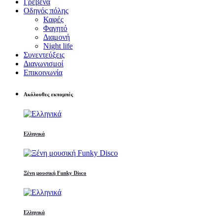
Γρεβενά
Οδηγός πόλης
Καφές
Φαγητό
Διαμονή
Night life
Συνεντεύξεις
Διαγωνισμοί
Επικοινωνία
Ακόλουθες εκπομπές
Ελληνικά
Ξένη μουσική Funky Disco
Ελληνικά