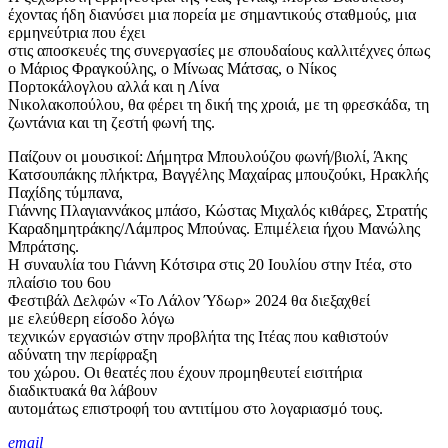
έχοντας ήδη διανύσει μια πορεία με σημαντικούς σταθμούς, μια
ερμηνεύτρια που έχει
στις αποσκευές της συνεργασίες με σπουδαίους καλλιτέχνες όπως
ο Μάριος Φραγκούλης, ο Μίνωας Μάτσας, ο Νίκος
Πορτοκάλογλου αλλά και η Λίνα
Νικολακοπούλου, θα φέρει τη δική της χροιά, με τη φρεσκάδα, τη
ζωντάνια και τη ζεστή φωνή της.
Παίζουν οι μουσικοί: Δήμητρα Μπουλούζου φωνή/βιολί, Άκης
Κατσουπάκης πλήκτρα, Βαγγέλης Μαχαίρας μπουζούκι, Hρακλής
Παχίδης τύμπανα,
Γιάννης Πλαγιαννάκος μπάσο, Κώστας Μιχαλός κιθάρες, Στρατής
Καραδημητράκης/Λάμπρος Μπούνας. Επιμέλεια ήχου Μανώλης
Μπράτσης.
H συναυλία του Γιάννη Κότσιρα στις 20 Ιουλίου στην Ιτέα, στο
πλαίσιο του 6ου
Φεστιβάλ Δελφών «Το Λάλον Ύδωρ» 2024 θα διεξαχθεί
με ελεύθερη είσοδο λόγω
τεχνικών εργασιών στην προβλήτα της Ιτέας που καθιστούν
αδύνατη την περίφραξη
του χώρου. Οι θεατές που έχουν προμηθευτεί εισιτήρια
διαδικτυακά θα λάβουν
αυτομάτως επιστροφή του αντιτίμου στο λογαριασμό τους.
email