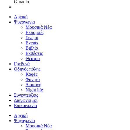
Gpradio
Αρχική
Ψυχαγωγία
Μουσικά Νέα
Εκπομπές
Σινεμά
Events
Βιβλίο
Εκθέσεις
Θέατρο
Γρεβενά
Οδηγός πόλης
Καφές
Φαγητό
Διαμονή
Night life
Συνεντεύξεις
Διαγωνισμοί
Επικοινωνία
Αρχική
Ψυχαγωγία
Μουσικά Νέα