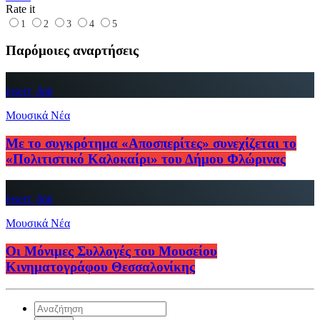
Rate it
1
2
3
4
5
Παρόμοιες αναρτήσεις
insert_link
Μουσικά Νέα
Με το συγκρότημα «Αποσπερίτες» συνεχίζεται το
«Πολιτιστικό Καλοκαίρι» του Δήμου Φλώρινας
insert_link
Μουσικά Νέα
Οι Μόνιμες Συλλογές του Μουσείου
Κινηματογράφου Θεσσαλονίκης