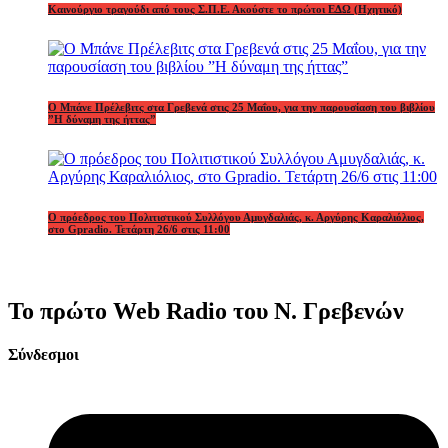
Καινούργιο τραγούδι από τους Σ.Π.Ε. Ακούστε το πρώτοι ΕΔΩ (Ηχητικό)
Ο Μπάνε Πρέλεβιτς στα Γρεβενά στις 25 Μαΐου, για την παρουσίαση του βιβλίου
”Η δύναμη της ήττας”
Ο πρόεδρος του Πολιτιστικού Συλλόγου Αμυγδαλιάς, κ. Αργύρης Καραλιόλιος,
στο Gpradio. Τετάρτη 26/6 στις 11:00
Το πρώτο Web Radio του Ν. Γρεβενών
Σύνδεσμοι