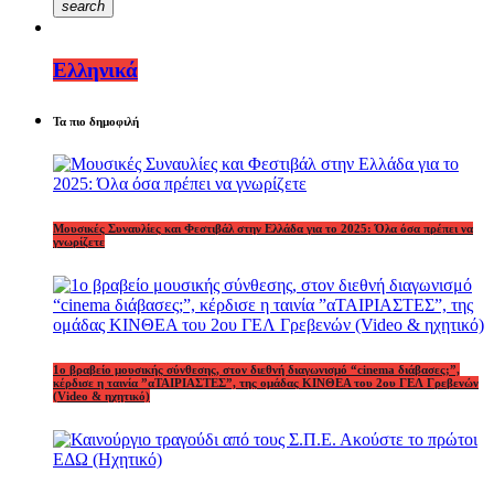
search
Ελληνικά
Τα πιο δημοφιλή
Μουσικές Συναυλίες και Φεστιβάλ στην Ελλάδα για το 2025: Όλα όσα πρέπει να
γνωρίζετε
1o βραβείο μουσικής σύνθεσης, στον διεθνή διαγωνισμό “cinema διάβασες;”,
κέρδισε η ταινία ”αΤΑΙΡΙΑΣΤΕΣ”, της ομάδας ΚΙΝΘΕΑ του 2ου ΓΕΛ Γρεβενών
(Video & ηχητικό)