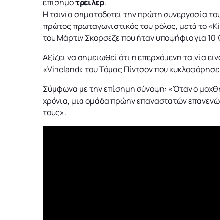
επίσημο
τρέιλερ
.
H ταινία σηματοδοτεί την πρώτη συνεργασία το
πρώτος πρωταγωνιστικός του ρόλος, μετά το «Kil
του Μάρτιν Σκορσέζε που ήταν υποψήφιο για 10
Αξίζει να σημειωθεί ότι η επερχόμενη ταινία ε
«Vineland» του Τόμας Πίντσον που κυκλοφόρησε 
Σύμφωνα με την επίσημη σύνοψη: «Όταν ο μοχθ
χρόνια, μια ομάδα πρώην επαναστατών επανενώνε
τους».