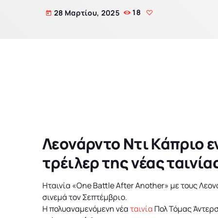
Ε
28 Μαρτίου, 2025
18
today
Α
Λεονάρντο Ντι Κάπριο εν
τρέιλερ της νέας ταινία
Ηταινία «One Battle After Another» με τους Λεο
σινεμά τον Σεπτέμβριο.
Η πολυαναμενόμενη νέα
ταινία
Πολ Τόμας Άντερσο