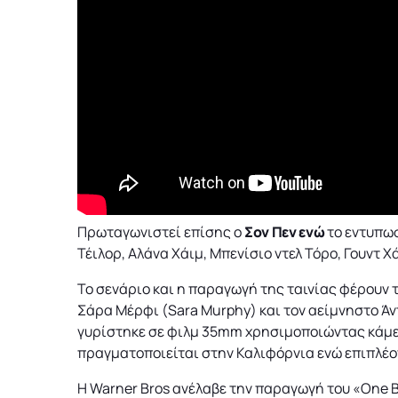
Πρωταγωνιστεί επίσης ο
Σον Πεν ενώ
το εντυπωσ
Τέιλορ, Αλάνα Χάιμ, Μπενίσιο ντελ Τόρο, Γουντ Χά
Το σενάριο και η παραγωγή της ταινίας φέρουν 
Σάρα Μέρφι (Sara Murphy) και τον αείμνηστο Άντ
γυρίστηκε σε φιλμ 35mm χρησιμοποιώντας κάμερ
πραγματοποιείται στην Καλιφόρνια ενώ επιπλέον
Η Warner Bros ανέλαβε την παραγωγή του «One Ba