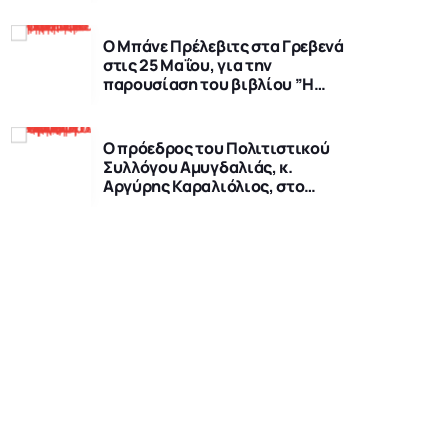
Ο Μπάνε Πρέλεβιτς στα Γρεβενά
στις 25 Μαΐου, για την
παρουσίαση του βιβλίου ”Η
δύναμη της ήττας”
Ο πρόεδρος του Πολιτιστικού
Συλλόγου Αμυγδαλιάς, κ.
Αργύρης Καραλιόλιος, στο
Gpradio. Τετάρτη 26/6 στις
11:00