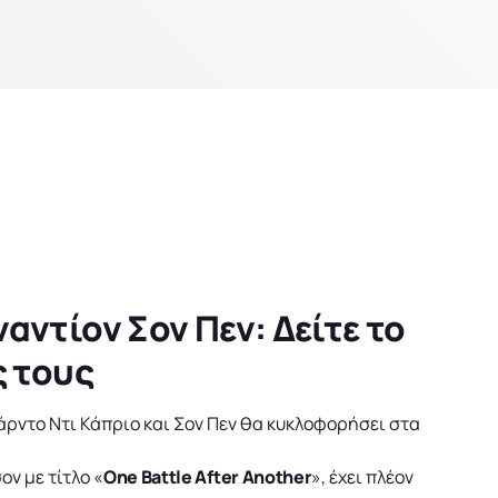
πικοινωνία
Night life
Θέατρο
κόλουθες εκπομπές
Ελληνικά
Ξένη μουσική Funky Disco
αντίον Σον Πεν: Δείτε το
ς τους
Ελληνικά
νάρντο Ντι Κάπριο και Σον Πεν θα κυκλοφορήσει στα
ν με τίτλο «
One Battle After Another
», έχει πλέον