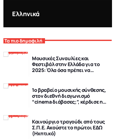
Ελληνικά
Τα πιο δημοφιλή
Μουσικές Συναυλίες και
Φεστιβάλ στην Ελλάδα για το
2025: Όλα όσα πρέπει να
γνωρίζετε
1o βραβείο μουσικής σύνθεσης,
στον διεθνή διαγωνισμό
“cinema διάβασες;”, κέρδισε η
ταινία ”αΤΑΙΡΙΑΣΤΕΣ”, της
ομάδας ΚΙΝΘΕΑ του 2ου ΓΕΛ
Γρεβενών (Video & ηχητικό)
Καινούργιο τραγούδι από τους
Σ.Π.Ε. Ακούστε το πρώτοι ΕΔΩ
(Ηχητικό)