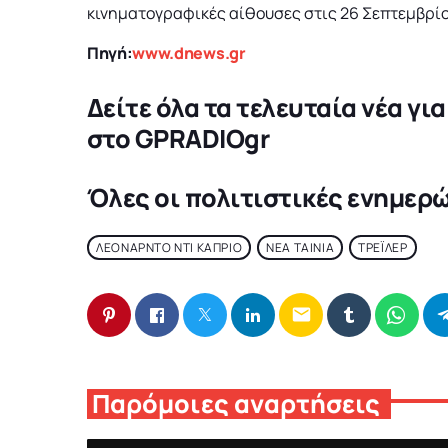
κινηματογραφικές αίθουσες στις 26 Σεπτεμβρίου
Πηγή:
www.dnews.gr
Δείτε όλα τα τελευταία νέα γι
στο
GPRADIOgr
Όλες οι πολιτιστικές ενημερ
ΛΕΟΝΑΡΝΤΟ ΝΤΙ ΚΑΠΡΙΟ
ΝΕΑ ΤΑΙΝΙΑ
ΤΡΕΪΛΕΡ
email
Παρόμοιες αναρτήσεις