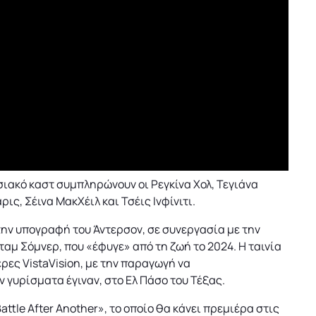
ιακό καστ συμπληρώνουν οι Ρεγκίνα Χολ, Τεγιάνα
ρις, Σέινα ΜακΧέιλ και Τσέις Ινφίνιτι.
την υπογραφή του Άντερσον, σε συνεργασία με την
αμ Σόμνερ, που «έφυγε» από τη ζωή το 2024. Η ταινία
ες VistaVision, με την παραγωγή να
 γυρίσματα έγιναν, στο Ελ Πάσο του Τέξας.
ttle After Another», το οποίο θα κάνει πρεμιέρα στις