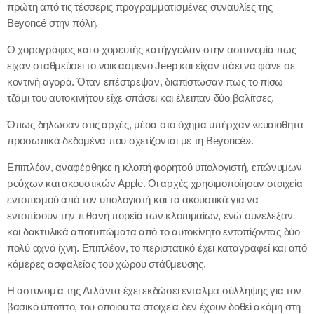
πρώτη από τις τέσσερις προγραμματισμένες συναυλίες της
Beyoncé στην πόλη.
Ο χορογράφος και ο χορευτής κατήγγειλαν στην αστυνομία πως
είχαν σταθμεύσει το νοικιασμένο Jeep και είχαν πάει να φάνε σε
κοντινή αγορά. Όταν επέστρεψαν, διαπίστωσαν πως το πίσω
τζάμι του αυτοκινήτου είχε σπάσει και έλειπαν δύο βαλίτσες.
Όπως δήλωσαν στις αρχές, μέσα στο όχημα υπήρχαν «ευαίσθητα
προσωπικά δεδομένα που σχετίζονται με τη Beyoncé».
Επιπλέον, αναφέρθηκε η κλοπή φορητού υπολογιστή, επώνυμων
ρούχων και ακουστικών Apple. Οι αρχές χρησιμοποίησαν στοιχεία
εντοπισμού από τον υπολογιστή και τα ακουστικά για να
εντοπίσουν την πιθανή πορεία των κλοπιμαίων, ενώ συνέλεξαν
και δακτυλικά αποτυπώματα από το αυτοκίνητο εντοπίζοντας δύο
πολύ αχνά ίχνη. Επιπλέον, το περιστατικό έχει καταγραφεί και από
κάμερες ασφαλείας του χώρου στάθμευσης.
Η αστυνομία της Ατλάντα έχει εκδώσει ένταλμα σύλληψης για τον
βασικό ύποπτο, του οποίου τα στοιχεία δεν έχουν δοθεί ακόμη στη