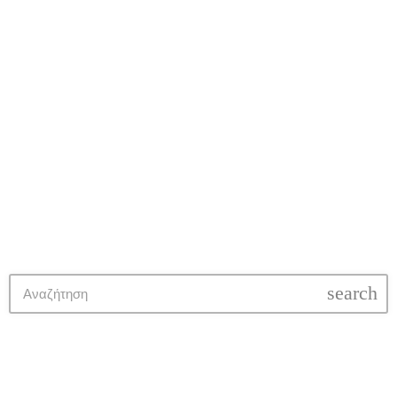
Μουσικά Νέα
Οι Μόνιμες Συλλογές του Μουσείου
Κινηματογράφου Θεσσαλονίκης
search