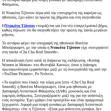
Φάσματος.
Η Ντακότα Τζόνσον πέρα από την επιτυχημένη της καριέρα ως
ηθοποιός, έχει κάνει τα πρώτα της βήματα και στη σκηνοθεσία
Η
Ντακότα Τζόνσον
ετοιμάζεται για ένα νέο επαγγελματικό βήμα,
καθώς δήλωσε ότι θα σκηνοθετήσει την πρώτη της ταινία μεγάλου
μήκους.
Το σενάριο φέρει την υπογραφή της ηθοποιού Βανέσα
Μπούργκαρντ, με την οποία η
Ντακότα Τζόνσον
είχε συνεργαστεί
στη ταινία «Cha Cha Real Smooth».
Η αποκάλυψη έγινε κατά τη διάρκεια της εκδήλωσης «Kering
Women in Motion» στο Φεστιβάλ Καννών, όπου η διάσημη
πρωταγωνίστρια εμφανίστηκε μαζί με τη συνεργάτιδά της από την
«TeaTime Pictures», Ρο Ντόνελι.
«Το κορίτσι που έπαιζε την κόρη μου [στο «Cha Cha Real
Smooth], η Βανέσα Μπούργκαρντ, είναι μια ηθοποιός με
Διαταραχή Αυτιστικού Φάσματος (ΔΑΦ), μουσικός και ένα
λαμπρός άνθρωπος. Συνεργαζόμαστε μαζί της για την ανάπτυξη
ενός σεναρίου. Έχει γράψει ένα προσχέδιο και είναι πραγματικά
ξεχωριστό. Αφορά μια νεαρή γυναίκα με Διαταραχή Αυτιστικού
Φάσματος» είπε η Τζόνσον. «Είναι μια απίστευτη γυναίκα. Δεν