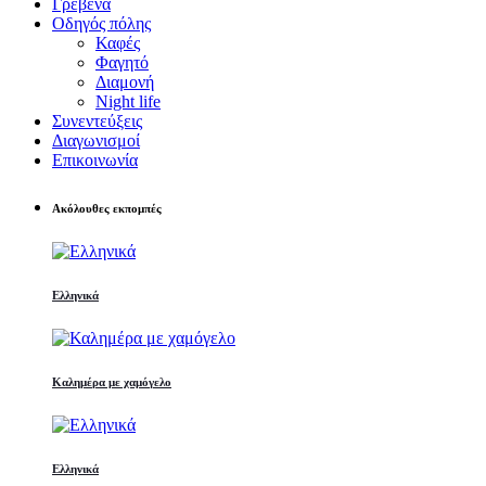
Γρεβενά
Οδηγός πόλης
Καφές
Φαγητό
Διαμονή
Night life
Συνεντεύξεις
Διαγωνισμοί
Επικοινωνία
Ακόλουθες εκπομπές
Ελληνικά
Καλημέρα με χαμόγελο
Ελληνικά