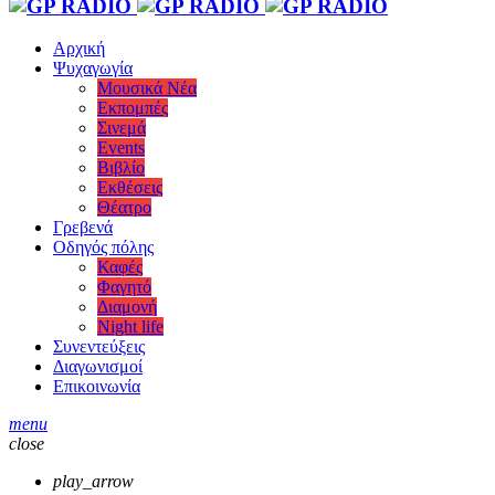
Αρχική
Ψυχαγωγία
Μουσικά Νέα
Εκπομπές
Σινεμά
Events
Βιβλίο
Εκθέσεις
Θέατρο
Γρεβενά
Οδηγός πόλης
Καφές
Φαγητό
Διαμονή
Night life
Συνεντεύξεις
Διαγωνισμοί
Επικοινωνία
menu
close
play_arrow