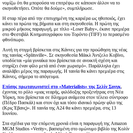
νομίζω ότι θα μπορούσα να επιτρέψω σε κάποιον άλλον να το
σκηνοθετήσει. Οπότε θα δούμε», συμπλήρωσε.
Η σταρ πέρα από την επιτυχημένη της καριέρα ως ηθοποιός, έχει
κάνει τα πρώτα της βήματα και στη σκηνοθεσία. Η πρώτη της
μικρού μήκους παραγωγή, με τίτλο «Loser Baby», έκανε πρεμιέρα
στο Φεστιβάλ Κινηματογράφου του Τορόντο (TIFF) το περασμένο
φθινόπωρο.
Αυτή τη στιγμή βρίσκεται στις Κάννες για την προώθηση της νέας
της ταινίας «Splitsville». Σε σκηνοθεσία Μάικλ Άντζελο Κοβίνο,
υποδύεται «μία γυναίκα που βρίσκεται σε ανοικτή σχέση και
στηρίζει έναν φίλο μετά από έναν χωρισμό». Παράλληλα έχει
αναλάβει μέρος της παραγωγής. Η ταινία θα κάνει πρεμιέρα στις
Κάννες, σήμερα το απόγευμα.
Επίσης πρωταγωνιστεί στο «Materialists» της Σελίν Σονγκ
,
έχοντας το ρόλο «μιας νεαρής, φιλόδοξης προξενήτρας στη Νέα
Υόρκη, που βρίσκεται σε δίλημμα ανάμεσα στον τέλειο σύντροφο
(Πέδρο Πασκάλ) και στον όχι και τόσο ιδανικό πρώην φίλο της
(Κρις Έβανς)». Η ταινία της A24 θα κάνει πρεμιέρα, στις 13
Ιουνίου.
Στα σχέδια για την επόμενη χρονιά είναι η παραγωγή της Amazon
MGM Studios «Verity», βασισμένη στο ομώνυμο βιβλίο της Κολίν