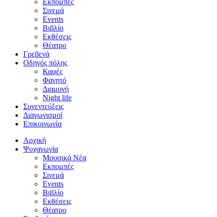
Εκπομπές
Σινεμά
Events
Βιβλίο
Εκθέσεις
Θέατρο
Γρεβενά
Οδηγός πόλης
Καφές
Φαγητό
Διαμονή
Night life
Συνεντεύξεις
Διαγωνισμοί
Επικοινωνία
Αρχική
Ψυχαγωγία
Μουσικά Νέα
Εκπομπές
Σινεμά
Events
Βιβλίο
Εκθέσεις
Θέατρο