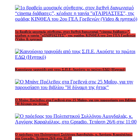
1o βραβείο μουσικής σύνθεσης, στον διεθνή διαγωνισμό “cinema διάβασες;”,
κέρδισε η ταινία ”αΤΑΙΡΙΑΣΤΕΣ”, της ομάδας ΚΙΝΘΕΑ του 2ου ΓΕΛ Γρεβενών
(Video & ηχητικό)
Καινούργιο τραγούδι από τους Σ.Π.Ε. Ακούστε το πρώτοι ΕΔΩ (Ηχητικό)
Ο Μπάνε Πρέλεβιτς στα Γρεβενά στις 25 Μαΐου, για την παρουσίαση του βιβλίου
”Η δύναμη της ήττας”
Ο πρόεδρος του Πολιτιστικού Συλλόγου Αμυγδαλιάς, κ. Αργύρης Καραλιόλιος,
στο Gpradio. Τετάρτη 26/6 στις 11:00