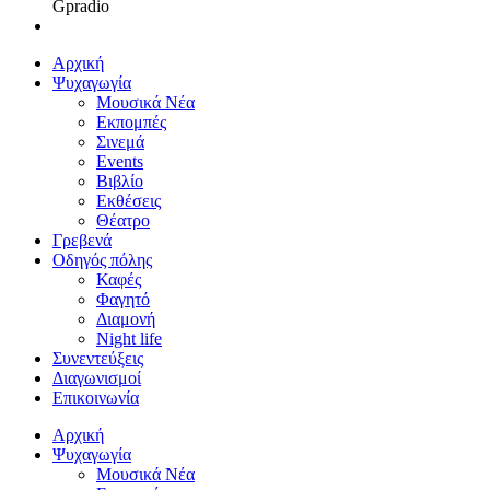
Gpradio
Αρχική
Ψυχαγωγία
Μουσικά Νέα
Εκπομπές
Σινεμά
Events
Βιβλίο
Εκθέσεις
Θέατρο
Γρεβενά
Οδηγός πόλης
Καφές
Φαγητό
Διαμονή
Night life
Συνεντεύξεις
Διαγωνισμοί
Επικοινωνία
Αρχική
Ψυχαγωγία
Μουσικά Νέα