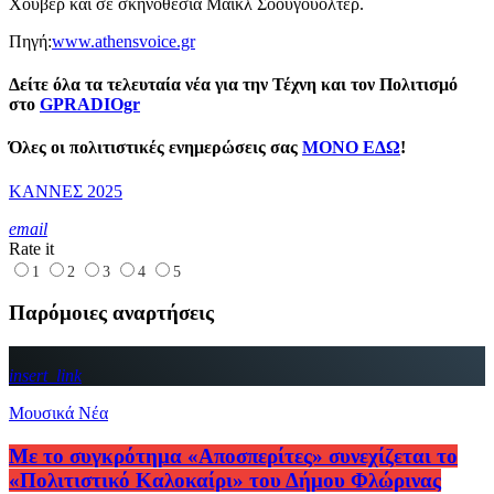
Χούβερ και σε σκηνοθεσία Μάικλ Σοουγουόλτερ.
Πηγή:
www.athensvoice.gr
Δείτε όλα τα τελευταία νέα για την Τέχνη και τον Πολιτισμό
στο
GPRADIOgr
Όλες οι πολιτιστικές ενημερώσεις σας
ΜΟΝΟ ΕΔΩ
!
ΚΑΝΝΕΣ 2025
email
Rate it
1
2
3
4
5
Παρόμοιες αναρτήσεις
insert_link
Μουσικά Νέα
Με το συγκρότημα «Αποσπερίτες» συνεχίζεται το
«Πολιτιστικό Καλοκαίρι» του Δήμου Φλώρινας