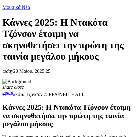
Μουσικά Νέα
Κάννες 2025: Η Ντακότα
Τζόνσον έτοιμη να
σκηνοθετήσει την πρώτη της
ταινία μεγάλου μήκους
today
20 Μαΐου, 2025
25
share
close
email
Η Ντακότα Τζόνσον © EPA/NEIL HALL
Κάννες 2025: Η Ντακότα Τζόνσον έτοιμη
να σκηνοθετήσει την πρώτη της ταινία
μεγάλου μήκους
Το σενάριο αφορά μια νεαρή γυναίκα με Διαταραχή Αυτιστικού